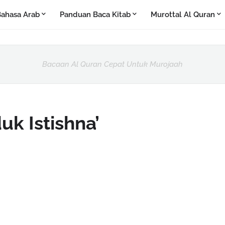
ahasa Arab
Panduan Baca Kitab
Murottal Al Quran
Bacaan Al Quran Cepat Untuk Murojaah
k Istishna’