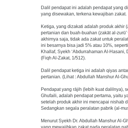
Dalil pendapat ini adalah pendapat yang 
yang disewakan, terkena kewajiban zakat.
Ketiga, yang dizakati adalah produk akhir 
pertanian dan buah-buahan (zakāt al-zurū’ 
akhirnya saja, tidak ada zakat untuk peral
ini besarnya bisa jadi 5% atau 10%, seper
Khallaf, Syekh ‘Abdurrahaman Al-Hasani, 
(Fiqh Al-Zakat, 1/512).
Dalil pendapat ketiga ini adalah qiyas anta
pertanian. (Lihat : Abdullah Manshur Al-Ghu
Pendapat yang rājih (lebih kuat dalilnya),
Ghufaili, adalah pendapat pertama, yaitu y
setelah produk akhir ini mencapai nishab da
Sedangkan segala peralatan pabrik (al-must
Menurut Syekh Dr. Abdullah Manshur Al-Ghu
yang mewajibkan zakat pada peralatan pabrik