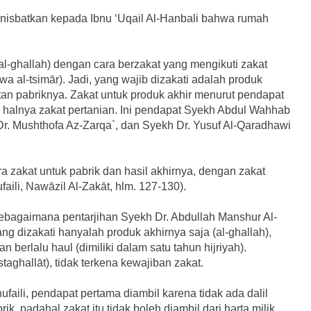
dinisbatkan kepada Ibnu ‘Uqail Al-Hanbali bahwa rumah
(al-ghallah) dengan cara berzakat yang mengikuti zakat
wa al-tsimār). Jadi, yang wajib dizakati adalah produk
atan pabriknya. Zakat untuk produk akhir menurut pendapat
ti halnya zakat pertanian. Ini pendapat Syekh Abdul Wahhab
Dr. Mushthofa Az-Zarqa`, dan Syekh Dr. Yusuf Al-Qaradhawi
ra zakat untuk pabrik dan hasil akhirnya, dengan zakat
faili, Nawāzil Al-Zakāt, hlm. 127-130).
 sebagaimana pentarjihan Syekh Dr. Abdullah Manshur Al-
ang dizakati hanyalah produk akhirnya saja (al-ghallah),
n berlalu haul (dimiliki dalam satu tahun hijriyah).
aghallāt), tidak terkena kewajiban zakat.
faili, pendapat pertama diambil karena tidak ada dalil
, padahal zakat itu tidak boleh diambil dari harta milik