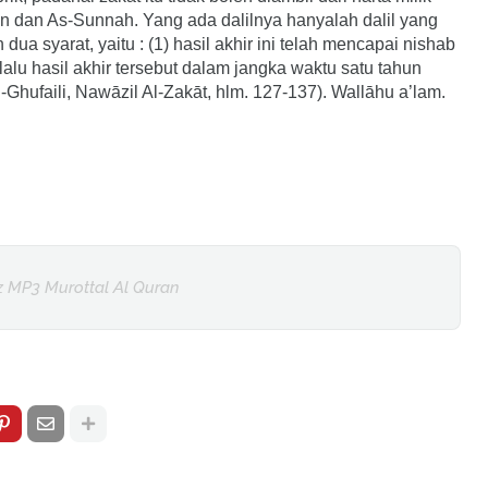
`an dan As-Sunnah. Yang ada dalilnya hanyalah dalil yang
dua syarat, yaitu : (1) hasil akhir ini telah mencapai nishab
lalu hasil akhir tersebut dalam jangka waktu satu tahun
-Ghufaili, Nawāzil Al-Zakāt, hlm. 127-137). Wallāhu a’lam.
z MP3 Murottal Al Quran