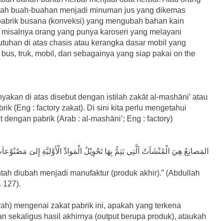
ah buah-buahan menjadi minuman jus yang dikemas
pabrik busana (konveksi) yang mengubah bahan kain
tau misalnya orang yang punya karoseri yang melayani
uhan di atas chasis atau kerangka dasar mobil yang
bus, truk, mobil, dan sebagainya yang siap pakai on the
nyakan di atas disebut dengan istilah zakāt al-mashāni’ atau
rik (Eng : factory zakat). Di sini kita perlu mengetahui
t dengan pabrik (Arab : al-mashāni’; Eng : factory)
المَصانِعُ هِيَ الْمُنْشَآتُ اَلَّتِي يَتِمُّ بِهَا تَحْوِيْلُ الْمَوادِّ الْأَوَّليَّةِ إِلىَ مَصْنُوْعاَ)
tah diubah menjadi manufaktur (produk akhir).” (Abdullah
 127).
ah) mengenai zakat pabrik ini, apakah yang terkena
n sekaligus hasil akhirnya (output berupa produk), ataukah