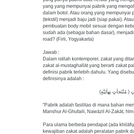
yang yang mempunyai pabrik yang mengol
dalam botol. Atau orang yang mempunyai 
(tekstil) menjadi baju jadi (siap pakai). A
pembuatan body mobil sesuai dengan kebut
sudah ada (sebagai bahan dasar), menjadi 
road? (Firli, Yogyakarta)
Jawab :
Dalam istilah kontemporer, zakat yang dita
zakat al-mustaghallāt yang berarti zakat pab
definisi pabrik terlebih dahulu. Yang disebu
definisinya adalah :
تٍ ( مُنْتَجاَتٍ نِهاَئِيَّةٍ
“Pabrik adalah fasilitas di mana bahan men
Manshur Al-Ghufaili, Nawāzil Al-Zakāt, hlm.
Para ulama berbeda pendapat (ada khilāfiy
kewajiban zakat adalah peralatan pabrik da