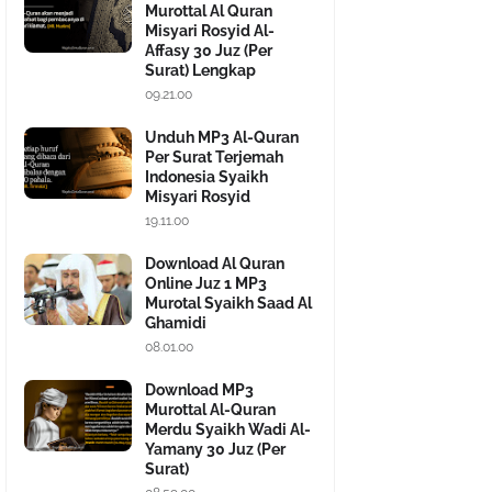
Murottal Al Quran
Misyari Rosyid Al-
Affasy 30 Juz (Per
Surat) Lengkap
09.21.00
Unduh MP3 Al-Quran
Per Surat Terjemah
Indonesia Syaikh
Misyari Rosyid
19.11.00
Download Al Quran
Online Juz 1 MP3
Murotal Syaikh Saad Al
Ghamidi
08.01.00
Download MP3
Murottal Al-Quran
Merdu Syaikh Wadi Al-
Yamany 30 Juz (Per
Surat)