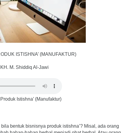
ODUK ISTISHNA’ (MANUFAKTUR)
 KH. M. Shiddiq Al-Jawi
Produk Istishna’ (Manufaktur)
la bentuk bisnisnya produk istishna’? Misal, ada orang
bah bahan-bahan herbal menjadi obat herbal. Atau orang