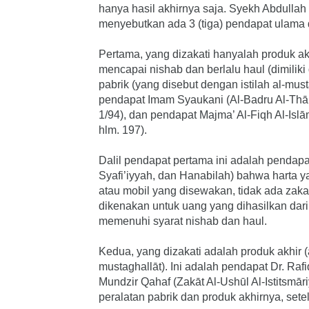
hanya hasil akhirnya saja. Syekh Abdullah
menyebutkan ada 3 (tiga) pendapat ulama d
Pertama, yang dizakati hanyalah produk akhi
mencapai nishab dan berlalu haul (dimiliki
pabrik (yang disebut dengan istilah al-must
pendapat Imam Syaukani (Al-Badru Al-Thāl
1/94), dan pendapat Majma’ Al-Fiqh Al-Islāmi
hlm. 197).
Dalil pendapat pertama ini adalah pendapa
Syafi’iyyah, dan Hanabilah) bahwa harta y
atau mobil yang disewakan, tidak ada zaka
dikenakan untuk uang yang dihasilkan dari 
memenuhi syarat nishab dan haul.
Kedua, yang dizakati adalah produk akhir (
mustaghallāt). Ini adalah pendapat Dr. Raf
Mundzir Qahaf (Zakāt Al-Ushūl Al-Istitsmār
peralatan pabrik dan produk akhirnya, set