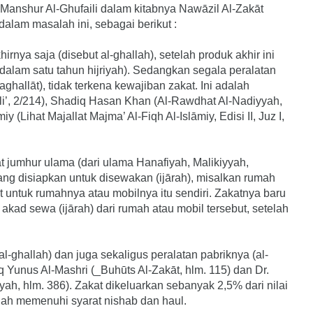
 Manshur Al-Ghufaili dalam kitabnya Nawāzil Al-Zakāt
alam masalah ini, sebagai berikut :
rnya saja (disebut al-ghallah), setelah produk akhir ini
 dalam satu tahun hijriyah). Sedangkan segala peralatan
aghallāt), tidak terkena kewajiban zakat. Ini adalah
i’, 2/214), Shadiq Hasan Khan (Al-Rawdhat Al-Nadiyyah,
y (Lihat Majallat Majma’ Al-Fiqh Al-Islāmiy, Edisi II, Juz I,
t jumhur ulama (dari ulama Hanafiyah, Malikiyyah,
ang disiapkan untuk disewakan (ijārah), misalkan rumah
t untuk rumahnya atau mobilnya itu sendiri. Zakatnya baru
akad sewa (ijārah) dari rumah atau mobil tersebut, setelah
al-ghallah) dan juga sekaligus peralatan pabriknya (al-
iq Yunus Al-Mashri (_Buhūts Al-Zakāt, hlm. 115) dan Dr.
iyah, hlm. 386). Zakat dikeluarkan sebanyak 2,5% dari nilai
elah memenuhi syarat nishab dan haul.