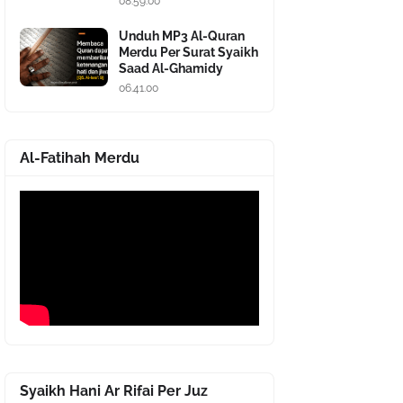
08.59.00
Unduh MP3 Al-Quran
Merdu Per Surat Syaikh
Saad Al-Ghamidy
06.41.00
Al-Fatihah Merdu
Syaikh Hani Ar Rifai Per Juz