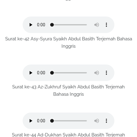
Surat ke-42 Asy-Syura Syaikh Abdul Basith Terjemah Bahasa
Inggris
Surat ke-43 Az-Zukhruf Syaikh Abdul Basith Terjemah
Bahasa Inggris
Surat ke-44 Ad-Dukhan Syaikh Abdul Basith Terjemah