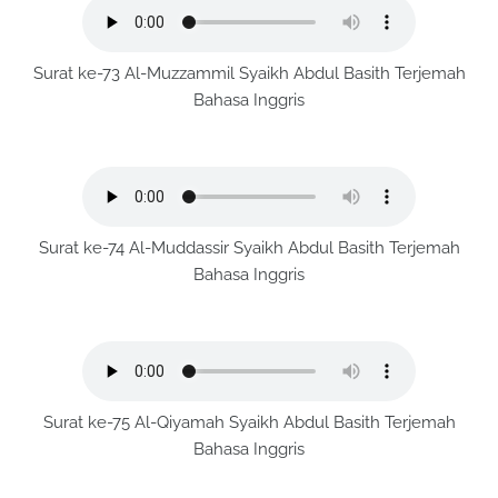
Surat ke-73 Al-Muzzammil Syaikh Abdul Basith Terjemah
Bahasa Inggris
Surat ke-74 Al-Muddassir Syaikh Abdul Basith Terjemah
Bahasa Inggris
Surat ke-75 Al-Qiyamah Syaikh Abdul Basith Terjemah
Bahasa Inggris