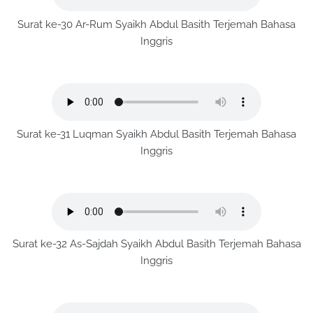
Surat ke-30 Ar-Rum Syaikh Abdul Basith Terjemah Bahasa
Inggris
Surat ke-31 Luqman Syaikh Abdul Basith Terjemah Bahasa
Inggris
Surat ke-32 As-Sajdah Syaikh Abdul Basith Terjemah Bahasa
Inggris