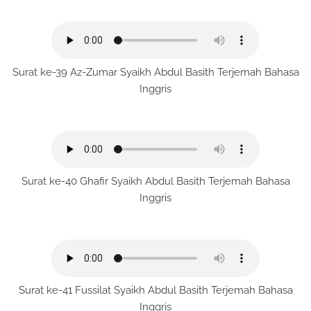
Surat ke-39 Az-Zumar Syaikh Abdul Basith Terjemah Bahasa
Inggris
Surat ke-40 Ghafir Syaikh Abdul Basith Terjemah Bahasa
Inggris
Surat ke-41 Fussilat Syaikh Abdul Basith Terjemah Bahasa
Inggris