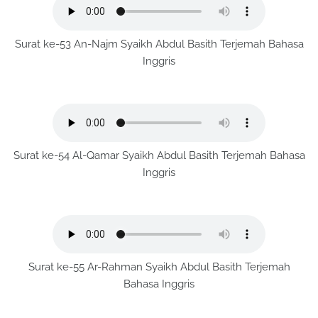
Surat ke-53 An-Najm Syaikh Abdul Basith Terjemah Bahasa
Inggris
Surat ke-54 Al-Qamar Syaikh Abdul Basith Terjemah Bahasa
Inggris
Surat ke-55 Ar-Rahman Syaikh Abdul Basith Terjemah
Bahasa Inggris