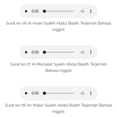
Surat ke-76 Al-Insan Syaikh Abdul Basith Terjemah Bahasa
Inggris
Surat ke-77 Al-Mursalat Syaikh Abdul Basith Terjemah
Bahasa Inggris
Surat ke-78 An-Naba' Syaikh Abdul Basith Terjemah Bahasa
Inggris