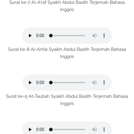
Surat ke-7 Al-A'raf Syaikh Abdul Basith Terjemah Bahasa
Inggris
Surat ke-8 Al-Anfal Syaikh Abdul Basith Terjemah Bahasa
Inggris
Surat ke-9 At-Taubah Syaikh Abdul Basith Terjemah Bahasa
Inggris