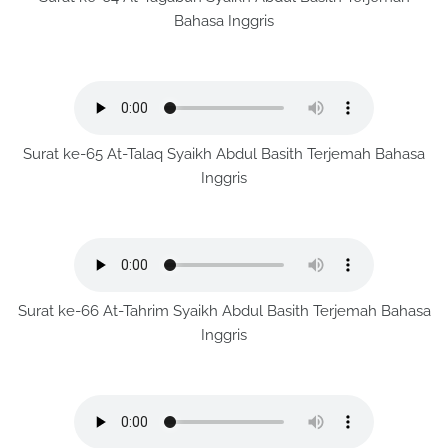
Bahasa Inggris
Surat ke-65 At-Talaq Syaikh Abdul Basith Terjemah Bahasa
Inggris
Surat ke-66 At-Tahrim Syaikh Abdul Basith Terjemah Bahasa
Inggris