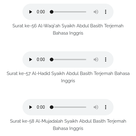
Surat ke-56 Al-Waqi'ah Syaikh Abdul Basith Terjemah
Bahasa Inggris
Surat ke-57 Al-Hadid Syaikh Abdul Basith Terjemah Bahasa
Inggris
Surat ke-58 Al-Mujadalah Syaikh Abdul Basith Terjemah
Bahasa Inggris