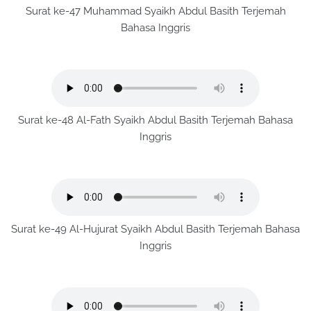
Surat ke-47 Muhammad Syaikh Abdul Basith Terjemah
Bahasa Inggris
Surat ke-48 Al-Fath Syaikh Abdul Basith Terjemah Bahasa
Inggris
Surat ke-49 Al-Hujurat Syaikh Abdul Basith Terjemah Bahasa
Inggris