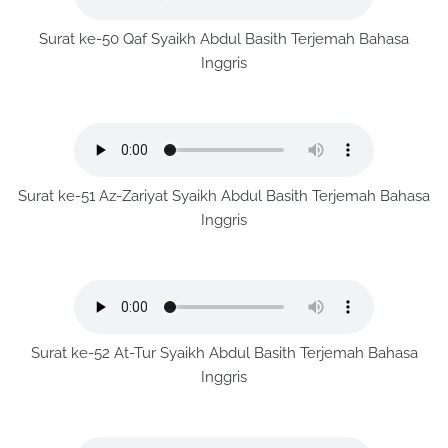
Surat ke-50 Qaf Syaikh Abdul Basith Terjemah Bahasa
Inggris
Surat ke-51 Az-Zariyat Syaikh Abdul Basith Terjemah Bahasa
Inggris
Surat ke-52 At-Tur Syaikh Abdul Basith Terjemah Bahasa
Inggris