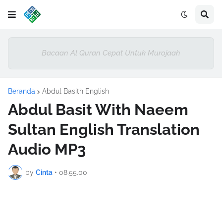
Bacaan Al Quran Cepat Untuk Murojaah
Beranda
Abdul Basith English
Abdul Basit With Naeem
Sultan English Translation
Audio MP3
by
Cinta
•
08.55.00