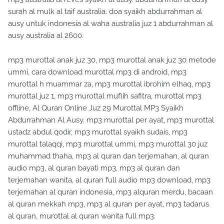
surah al mulk al taif australia. doa syaikh abdurrahman al
ausy untuk indonesia al waha australia juz 1 abdurrahman al
ausy australia al 2600.
mp3 murottal anak juz 30, mp3 murottal anak juz 30 metode
ummi, cara download murottal mp3 di android, mp3
murottal h muammar za, mp3 murottal ibrohim elhaq, mp3
murottal juz 1, mp3 murottal muflih safitra, murottal mp3
offline, Al Quran Online Juz 29 Murottal MP3 Syaikh
Abdurrahman Al Ausy. mp3 murottal per ayat, mp3 murottal
ustadz abdul qodir, mp3 murottal syaikh sudais, mp3
murottal talaqqi, mp3 murottal ummi, mp3 murottal 30 juz
muhammad thaha, mp3 al quran dan terjemahan, al quran
audio mp3, al quran bayati mp3, mp3 al quran dan
terjemahan wanita, al quran full audio mp3 download, mp3
terjemahan al quran indonesia, mp3 alquran merdu, bacaan
al quran mekkah mp3, mp3 al quran per ayat, mp3 tadarus
al quran, murottal al quran wanita full mp3.