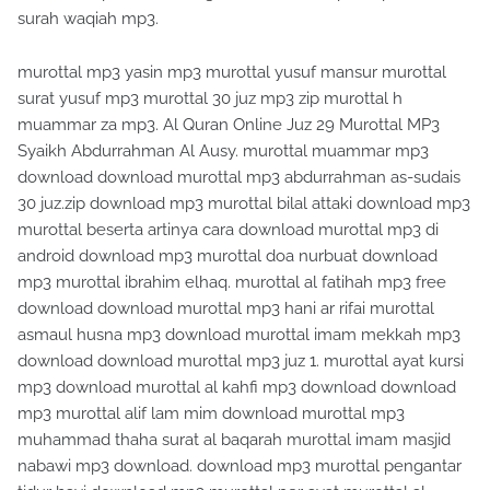
surah waqiah mp3.
murottal mp3 yasin mp3 murottal yusuf mansur murottal
surat yusuf mp3 murottal 30 juz mp3 zip murottal h
muammar za mp3. Al Quran Online Juz 29 Murottal MP3
Syaikh Abdurrahman Al Ausy. murottal muammar mp3
download download murottal mp3 abdurrahman as-sudais
30 juz.zip download mp3 murottal bilal attaki download mp3
murottal beserta artinya cara download murottal mp3 di
android download mp3 murottal doa nurbuat download
mp3 murottal ibrahim elhaq. murottal al fatihah mp3 free
download download murottal mp3 hani ar rifai murottal
asmaul husna mp3 download murottal imam mekkah mp3
download download murottal mp3 juz 1. murottal ayat kursi
mp3 download murottal al kahfi mp3 download download
mp3 murottal alif lam mim download murottal mp3
muhammad thaha surat al baqarah murottal imam masjid
nabawi mp3 download. download mp3 murottal pengantar