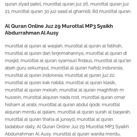
quran ziyad patel, murottal quran juz 26, murottal quran juz
21, murottal quran 30 juz saad al ghamidi, 8d murottal quran.
Al Quran Online Juz 29 Murottal MP3 Syaikh
Abdurrahman Al Ausy
murottal al quran al waqiah, murottal al quran al fatihah,
murottal al quran dan terjemahannya, murottal al quran di
masjid, murottal al quran syamsuri firdaus, murottal al qur’an
abah guru sekumpul, murottal al quran hafidz indonesia,
murottal al quran indonesia, murottal al quran juz 22,
murottal al quran kak nabila, murottal al quran klasik,
murottal al quran mekah, murottal al quran maghfirah m
hussein, murottal alquran nada rost, murottal quran omar
hisham al arabi, murottal al quran abdul qodir, murottal
alquran merdu al qalam, murottal al quran surah al baqarah,
murottal al quran thaha al junayd, murottal al quran
tadabbur daily, Al Quran Online Juz 29 Murottal MP3 Syaikh
Abdurrahman Al Ausy. murottal al quran wanita merdu,