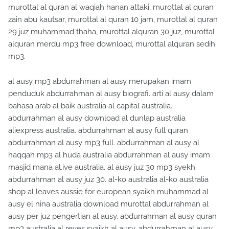
murottal al quran al waqiah hanan attaki, murottal al quran
zain abu kautsar, murottal al quran 10 jam, murottal al quran
29 juz muhammad thaha, murottal alquran 30 juz, murottal
alquran merdu mp3 free download, murottal alquran sedih
mp3.
al ausy mp3 abdurrahman al ausy merupakan imam
penduduk abdurrahman al ausy biografi. arti al ausy dalam
bahasa arab al baik australia al capital australia.
abdurrahman al ausy download al dunlap australia
aliexpress australia. abdurrahman al ausy full quran
abdurrahman al ausy mp3 full. abdurrahman al ausy al
haqqah mp3 al huda australia abdurrahman al ausy imam
masjid mana al.ive australia. al ausy juz 30 mp3 syekh
abdurrahman al ausy juz 30. al-ko australia al-ko australia
shop al leaves aussie for european syaikh muhammad al
ausy el nina australia download murottal abdurrahman al
ausy per juz pengertian al ausy. abdurrahman al ausy quran
mp3 australia al reves syaikh al ausy. abdurrahman al ausy