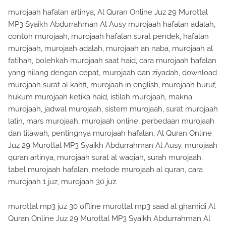
murojaah hafalan artinya, Al Quran Online Juz 29 Murottal
MP3 Syaikh Abdurrahman Al Ausy murojaah hafalan adalah,
contoh murojaah, murojaah hafalan surat pendek, hafalan
murojaah, murojaah adalah, murojaah an naba, murojaah al
fatihah, bolehkah murojaah saat haid, cara murojaah hafalan
yang hilang dengan cepat, murojaah dan ziyadah, download
murojaah surat al kahfi, murojaah in english, murojaah huruf,
hukum murojaah ketika haid, istilah murojaah, makna
murojaah, jadwal murojaah, sistem murojaah, surat murojaah
latin, mars murojaah, murojaah online, perbedaan murojaah
dan tilawah, pentingnya murojaah hafalan, Al Quran Online
Juz 29 Murottal MP3 Syaikh Abdurrahman Al Ausy. murojaah
quran artinya, murojaah surat al waqiah, surah murojaah,
tabel murojaah hafalan, metode murojaah al quran, cara
murojaah 1 juz, murojaah 30 juz.
murottal mp3 juz 30 offline murottal mp3 saad al ghamidi Al
Quran Online Juz 29 Murottal MP3 Syaikh Abdurrahman Al