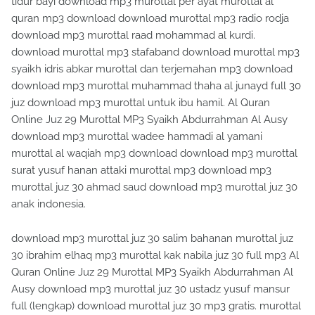
tidur bayi download mp3 murottal per ayat murottal al
quran mp3 download download murottal mp3 radio rodja
download mp3 murottal raad mohammad al kurdi.
download murottal mp3 stafaband download murottal mp3
syaikh idris abkar murottal dan terjemahan mp3 download
download mp3 murottal muhammad thaha al junayd full 30
juz download mp3 murottal untuk ibu hamil. Al Quran
Online Juz 29 Murottal MP3 Syaikh Abdurrahman Al Ausy
download mp3 murottal wadee hammadi al yamani
murottal al waqiah mp3 download download mp3 murottal
surat yusuf hanan attaki murottal mp3 download mp3
murottal juz 30 ahmad saud download mp3 murottal juz 30
anak indonesia.
download mp3 murottal juz 30 salim bahanan murottal juz
30 ibrahim elhaq mp3 murottal kak nabila juz 30 full mp3 Al
Quran Online Juz 29 Murottal MP3 Syaikh Abdurrahman Al
Ausy download mp3 murottal juz 30 ustadz yusuf mansur
full (lengkap) download murottal juz 30 mp3 gratis. murottal