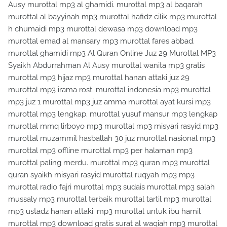
Ausy murottal mp3 al ghamidi. murottal mp3 al baqarah
murottal al bayyinah mp3 murottal hafidz cilik mp3 murottal
h chumaidi mp3 murottal dewasa mp3 download mp3
murottal emad al mansary mp3 murottal fares abbad.
murottal ghamidi mp3 Al Quran Online Juz 29 Murottal MP3
Syaikh Abdurrahman Al Ausy murottal wanita mp3 gratis
murottal mp3 hijaz mp3 murottal hanan attaki juz 29
murottal mp3 irama rost. murottal indonesia mp3 murottal
mp3 juz 1 murottal mp3 juz amma murottal ayat kursi mp3
murottal mp3 lengkap. murottal yusuf mansur mp3 lengkap
murottal mmq lirboyo mp3 murottal mp3 misyari rasyid mp3
murottal muzammil hasballah 30 juz murottal nasional mp3
murottal mp3 offline murottal mp3 per halaman mp3
murottal paling merdu. murottal mp3 quran mp3 murottal
quran syaikh misyari rasyid murottal ruqyah mp3 mp3
murottal radio fajri murottal mp3 sudais murottal mp3 salah
mussaly mp3 murottal terbaik murottal tartil mp3 murottal
mp3 ustadz hanan attaki. mp3 murottal untuk ibu hamil
murottal mp3 download gratis surat al waqiah mp3 murottal