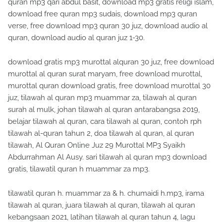
quran mp3 qari abdul basit, download mp3 gratis religi islam,
download free quran mp3 sudais, download mp3 quran
verse, free download mp3 quran 30 juz, download audio al
quran, download audio al quran juz 1-30.
download gratis mp3 murottal alquran 30 juz, free download
murottal al quran surat maryam, free download murottal,
murottal quran download gratis, free download murottal 30
juz, tilawah al quran mp3 muammar za, tilawah al quran
surah al mulk, johan tilawah al quran antarabangsa 2019,
belajar tilawah al quran, cara tilawah al quran, contoh rph
tilawah al-quran tahun 2, doa tilawah al quran, al quran
tilawah, Al Quran Online Juz 29 Murottal MP3 Syaikh
Abdurrahman Al Ausy. sari tilawah al quran mp3 download
gratis, tilawatil quran h muammar za mp3.
tilawatil quran h. muammar za & h. chumaidi h.mp3, irama
tilawah al quran, juara tilawah al quran, tilawah al quran
kebangsaan 2021, latihan tilawah al quran tahun 4, lagu