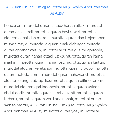
Al Quran Online Juz 29 Murottal MP3 Syaikh Abdurrahman
Al Ausy
Pencarian : murottal quran ustadz hanan attaki, murottal
quran anak kecil, murottal quran bayi rewel, murottal
alquran cepat dan merdu, murottal quran dan terjemahan
misyari rasyid, murottal alquran enak didengar, murottal
quran gambar kartun, murottal al quran gus muqorrobin,
murottal quran hanan attaki juz 30, murottal quran irama
jiharkah, murottal quran irama rost, murottal quran kartun,
murottal alquran kereta api, murottal quran lirboyo, murottal
quran metode ummi, murottal quran nahawand, murottal
alquran orang arab, aplikasi murottal quran offline terbaik,
murottal alquran qori indonesia, murottal quran ustadz
abdul qodir, murottal quran surat al kahfi, murottal quran
terbaru, murottal quran versi anak-anak, murottal quran
wanita merdu, Al Quran Online Juz 29 Murottal MP3 Syaikh
Abdurrahman Al Ausy. murottal quran yosi, murottal al