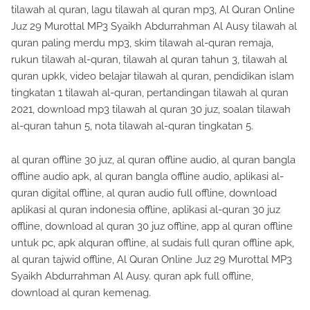
tilawah al quran, lagu tilawah al quran mp3, Al Quran Online
Juz 29 Murottal MP3 Syaikh Abdurrahman Al Ausy tilawah al
quran paling merdu mp3, skim tilawah al-quran remaja,
rukun tilawah al-quran, tilawah al quran tahun 3, tilawah al
quran upkk, video belajar tilawah al quran, pendidikan islam
tingkatan 1 tilawah al-quran, pertandingan tilawah al quran
2021, download mp3 tilawah al quran 30 juz, soalan tilawah
al-quran tahun 5, nota tilawah al-quran tingkatan 5.
al quran offline 30 juz, al quran offline audio, al quran bangla
offline audio apk, al quran bangla offline audio, aplikasi al-
quran digital offline, al quran audio full offline, download
aplikasi al quran indonesia offline, aplikasi al-quran 30 juz
offline, download al quran 30 juz offline, app al quran offline
untuk pc, apk alquran offline, al sudais full quran offline apk,
al quran tajwid offline, Al Quran Online Juz 29 Murottal MP3
Syaikh Abdurrahman Al Ausy. quran apk full offline,
download al quran kemenag.