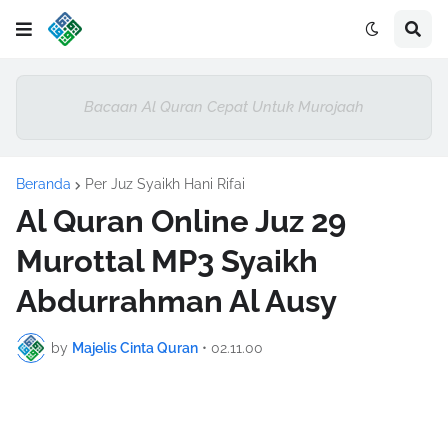
Bacaan Al Quran Cepat Untuk Murojaah
Beranda
Per Juz Syaikh Hani Rifai
Al Quran Online Juz 29
Murottal MP3 Syaikh
Abdurrahman Al Ausy
by
Majelis Cinta Quran
•
02.11.00