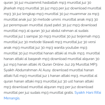
quran 30 juz muzammil hasballah mp3 murottal juz 30
jiharkah mp3 murottal 30 juz mp3 per juz download murottal
mp3 30 juz lengkap mp3 murottal 30 juz muammar za mp3
murottal anak juz 30 metode ummi. murottal anak mp3 30
juz perempuan murottal ziyad patel 30 juz mp3 download
murottal mp3 al quran 30 juz abdul rahman al sudais
murottal juz 1 sampai 30 mp3 murottal 30 juz terjemah mp3.
murottal juz 30 metode tilawati mp3 murottal juz 30 versi
anak mp3 murottal juz 30 mp3 wanita youtube mp3
murottal 30 juz murottal hanan attaki al mulk mp3. murottal
hanan attaki al baqarah mp3 download murottal alquran 30
juz mp3 hanan attaki Al Quran Online Juz 29 Murottal MP3
Syaikh Abdurrahman Al Ausy. download murottal hanan
attaki full mp3 murottal juz 1 hanan attaki mp3. murottal al
quran hanan attaki mp3 murottal juz 30 ust hanan attaki
mp3 download murottal alquran mp3 per juz download
murottal per juz sudais mp3 murottal gratis.
Syaikh Hani Rifai
Menangis
.