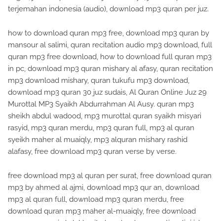
terjemahan indonesia (audio), download mp3 quran per juz.
how to download quran mp3 free, download mp3 quran by
mansour al salimi, quran recitation audio mp3 download, full
quran mp3 free download, how to download full quran mp3
in pc, download mp3 quran mishary al afasy, quran recitation
mp3 download mishary, quran tukufu mp3 download,
download mp3 quran 30 juz sudais, Al Quran Online Juz 29
Murottal MP3 Syaikh Abdurrahman Al Ausy. quran mp3
sheikh abdul wadood, mp3 murottal quran syaikh misyari
rasyid, mp3 quran merdu, mp3 quran full, mp3 al quran
syeikh maher al muaiqly, mp3 alquran mishary rashid
alafasy, free download mp3 quran verse by verse.
free download mp3 al quran per surat, free download quran
mp3 by ahmed al ajmi, download mp3 qur an, download
mp3 al quran full, download mp3 quran merdu, free
download quran mp3 maher al-muaiqly, free download