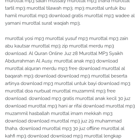
murottal mp3 salah mussaly murottal mp3 thaha murottal
tartil mp3 murottal tilawah mp3. mp3 murottal untuk ibu
hamil murottal mp3 download gratis murottal mp3 wadee al
yamani murottal surat waqiah mp3.
murottal yosi mp3 murottal yusuf mp3 murottal mp3 zain
abu kautsar murottal mp3 zip murottal merdu mp3
download. Al Quran Online Juz 28 Murottal MP3 Syaikh
Abdurrahman Al Ausy. murottal anak mp3 download
murottal alquran merdu mp3 free download murottal al
baqarah mp3 download download mp3 murottal beserta
artinya download mp3 murottal untuk bayi download mp3
murottal doa nurbuat murottal muzammil mp3 free
download. download mp3 gratis murottal anak kecil 30 juz
download murottal mp3 hani ar rifai download murottal mp3
muzammil hasballah murottal imam mekkah mp3
download download murottal mp3 juz 29 muhammad
thaha. download murottal mp3 30 juz offline murottal al
kahfi mp3 download download mp3 murottal lengkap