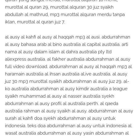
murottal al quran 29, murottal alquran 30 juz syaikh
abdullah al mathrud, mp3 murottal alquran merdu tanpa
iklan, murottal al quran juz 7.
al ausy al kahfi al ausy al haqqah mp3 al ausi. abdurrahman
al ausy bahasa arab al bino australia al capital australia. arti
nama al ausy dalam islam al dahra australia pty ltd
aliexpress australia. al fakher australia abdurrahman al ausy
full video download. abdurrahman al ausy al haqqah mp3 al
haramain australia al ihsan australia al.ive australia. al ausy
juz 30 mp3 murottal syaikh abdurrahman al ausy juz 29. al-
ko australia abdurrahman al ausy kimdir australia a league
syaikh muhammad al ausy al nasser australia syekh
abdurrahman al ausy profil al australia perth. al qaeda
australia rahman al ausy syaikh al ausy. abdurrahman al ausy
surah al kahfi doa syekh abdurrahman al ausy untuk
indonesia. teks doa abdurrahman al ausy untuk indonesia al
wasat australia abdurrahman al ausy yasin abdurrahman al