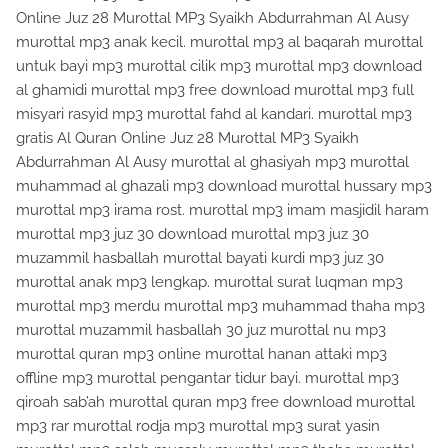
Online Juz 28 Murottal MP3 Syaikh Abdurrahman Al Ausy
murottal mp3 anak kecil. murottal mp3 al baqarah murottal
untuk bayi mp3 murottal cilik mp3 murottal mp3 download
al ghamidi murottal mp3 free download murottal mp3 full
misyari rasyid mp3 murottal fahd al kandari. murottal mp3
gratis Al Quran Online Juz 28 Murottal MP3 Syaikh
Abdurrahman Al Ausy murottal al ghasiyah mp3 murottal
muhammad al ghazali mp3 download murottal hussary mp3
murottal mp3 irama rost. murottal mp3 imam masjidil haram
murottal mp3 juz 30 download murottal mp3 juz 30
muzammil hasballah murottal bayati kurdi mp3 juz 30
murottal anak mp3 lengkap. murottal surat luqman mp3
murottal mp3 merdu murottal mp3 muhammad thaha mp3
murottal muzammil hasballah 30 juz murottal nu mp3
murottal quran mp3 online murottal hanan attaki mp3
offline mp3 murottal pengantar tidur bayi. murottal mp3
qiroah sab’ah murottal quran mp3 free download murottal
mp3 rar murottal rodja mp3 murottal mp3 surat yasin