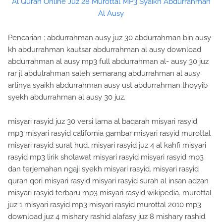
Al Quran Online Juz 28 Murottal MP3 Syaikh Abdurrahman
Al Ausy
Pencarian : abdurrahman ausy juz 30 abdurrahman bin ausy
kh abdurrahman kautsar abdurrahman al ausy download
abdurrahman al ausy mp3 full abdurrahman al- ausy 30 juz
rar jl abdulrahman saleh semarang abdurrahman al ausy
artinya syaikh abdurrahman ausy ust abdurrahman thoyyib
syekh abdurrahman al ausy 30 juz.
misyari rasyid juz 30 versi lama al baqarah misyari rasyid
mp3 misyari rasyid california gambar misyari rasyid murottal
misyari rasyid surat hud. misyari rasyid juz 4 al kahfi misyari
rasyid mp3 lirik sholawat misyari rasyid misyari rasyid mp3
dan terjemahan ngaji syekh misyari rasyid. misyari rasyid
quran qori misyari rasyid misyari rasyid surah al insan adzan
misyari rasyid terbaru mp3 misyari rasyid wikipedia. murottal
juz 1 misyari rasyid mp3 misyari rasyid murottal 2010 mp3
download juz 4 mishary rashid alafasy juz 8 mishary rashid.