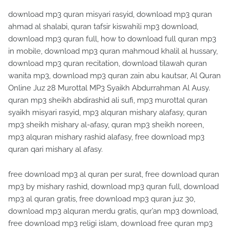
download mp3 quran misyari rasyid, download mp3 quran
ahmad al shalabi, quran tafsir kiswahili mp3 download,
download mp3 quran full, how to download full quran mp3
in mobile, download mp3 quran mahmoud khalil al hussary,
download mp3 quran recitation, download tilawah quran
wanita mp3, download mp3 quran zain abu kautsar, Al Quran
Online Juz 28 Murottal MP3 Syaikh Abdurrahman Al Ausy.
quran mp3 sheikh abdirashid ali sufi, mp3 murottal quran
syaikh misyari rasyid, mp3 alquran mishary alafasy, quran
mp3 sheikh mishary al-afasy, quran mp3 sheikh noreen,
mp3 alquran mishary rashid alafasy, free download mp3
quran qari mishary al afasy.
free download mp3 al quran per surat, free download quran
mp3 by mishary rashid, download mp3 quran full, download
mp3 al quran gratis, free download mp3 quran juz 30,
download mp3 alquran merdu gratis, qur’an mp3 download,
free download mp3 religi islam, download free quran mp3