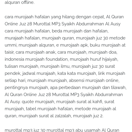
alquran offline.
cara murojaah hafalan yang hilang dengan cepat, Al Quran
Online Juz 28 Murottal MP3 Syaikh Abdurrahman Al Ausy
cara murojaah hafalan, beda murojaah dan hafalan,
murajaah hafalan, murojaah quran, murojaah juz 30 metode
ummi, murojaah alquran, e murojaah apk, buku murojaah at
taisir, cara murojaah anak, cara murojaah, murojaah doa,
indonesia murojaah foundation, murojaah huruf hijaiyah,
tulisan murojaah, murojaah ilmu, murojaah juz 30 surat
pendek, jadwal murajaah, kata kata murojaah, lirik murojaah
setiap hari, murojaah murojaah, absensi murojaah online,
pentingnya murojaah, apa perbedaan murojaah dan tilawah,
Al Quran Online Juz 28 Murottal MP3 Syaikh Abdurrahman
Al Ausy. quote murojaah, murojaah surat al kahfi, surat
murojaah, tabel murojaah hafalan, metode murojaah al
quran, murojaah surat al zalzalah, murojaah juz 2.
murottal mp3 juz 30 murottal mp3 abu usamah Al Quran