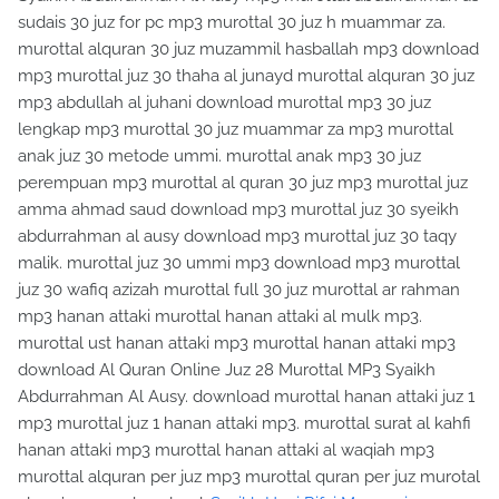
sudais 30 juz for pc mp3 murottal 30 juz h muammar za.
murottal alquran 30 juz muzammil hasballah mp3 download
mp3 murottal juz 30 thaha al junayd murottal alquran 30 juz
mp3 abdullah al juhani download murottal mp3 30 juz
lengkap mp3 murottal 30 juz muammar za mp3 murottal
anak juz 30 metode ummi. murottal anak mp3 30 juz
perempuan mp3 murottal al quran 30 juz mp3 murottal juz
amma ahmad saud download mp3 murottal juz 30 syeikh
abdurrahman al ausy download mp3 murottal juz 30 taqy
malik. murottal juz 30 ummi mp3 download mp3 murottal
juz 30 wafiq azizah murottal full 30 juz murottal ar rahman
mp3 hanan attaki murottal hanan attaki al mulk mp3.
murottal ust hanan attaki mp3 murottal hanan attaki mp3
download Al Quran Online Juz 28 Murottal MP3 Syaikh
Abdurrahman Al Ausy. download murottal hanan attaki juz 1
mp3 murottal juz 1 hanan attaki mp3. murottal surat al kahfi
hanan attaki mp3 murottal hanan attaki al waqiah mp3
murottal alquran per juz mp3 murottal quran per juz murotal