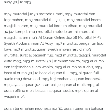
ausy 30 juz mp3.
mp3 murottal juz 30 metode ummi, mp3 murottal dan
terjemahan, mp3 murottal full 30 juz, mp3 murottal imam
masjidil haram, mp3 murottal ibrohim elhaq, mp3 murottal
30 juz komplit, mp3 murottal metode ummi, murottal
masjidil haram mp3, Al Quran Online Juz 28 Murottal MP3
Syaikh Abdurrahman Al Ausy. mp3 murottal pengantar tidur
bayi, mp3 murottal quran syaikh misyari rasyid, mp3
murottal surat al baqarah full, mp3 murottal talaqqi, murottal
yufid mp3, mp3 murottal 30 juz muammar za, mp3 al quran
dan terjemahan suara wanita, mp3 al quran as sudais, mp3
baca al quran 30 juz, baca al quran full mp3, al quran full
audio mp3 download, mp3 terjemahan al quran indonesia,
mp3 ayat al quran juz 1 sampai 30, quran al mulk mp3, al
quran offline mp3, bacaan al quran sudais mp3, quran al
waqiah mp3.
quran terjemahan indonesia juz 30, quran terjemah bahasa