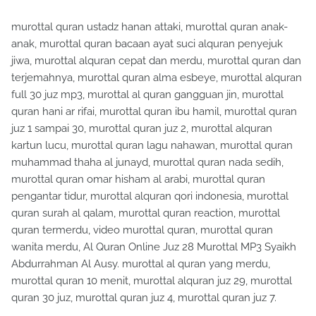
murottal quran ustadz hanan attaki, murottal quran anak-
anak, murottal quran bacaan ayat suci alquran penyejuk
jiwa, murottal alquran cepat dan merdu, murottal quran dan
terjemahnya, murottal quran alma esbeye, murottal alquran
full 30 juz mp3, murottal al quran gangguan jin, murottal
quran hani ar rifai, murottal quran ibu hamil, murottal quran
juz 1 sampai 30, murottal quran juz 2, murottal alquran
kartun lucu, murottal quran lagu nahawan, murottal quran
muhammad thaha al junayd, murottal quran nada sedih,
murottal quran omar hisham al arabi, murottal quran
pengantar tidur, murottal alquran qori indonesia, murottal
quran surah al qalam, murottal quran reaction, murottal
quran termerdu, video murottal quran, murottal quran
wanita merdu, Al Quran Online Juz 28 Murottal MP3 Syaikh
Abdurrahman Al Ausy. murottal al quran yang merdu,
murottal quran 10 menit, murottal alquran juz 29, murottal
quran 30 juz, murottal quran juz 4, murottal quran juz 7.