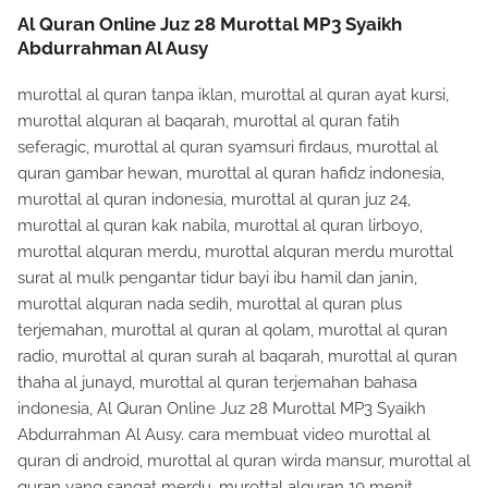
Al Quran Online Juz 28 Murottal MP3 Syaikh
Abdurrahman Al Ausy
murottal al quran tanpa iklan, murottal al quran ayat kursi,
murottal alquran al baqarah, murottal al quran fatih
seferagic, murottal al quran syamsuri firdaus, murottal al
quran gambar hewan, murottal al quran hafidz indonesia,
murottal al quran indonesia, murottal al quran juz 24,
murottal al quran kak nabila, murottal al quran lirboyo,
murottal alquran merdu, murottal alquran merdu murottal
surat al mulk pengantar tidur bayi ibu hamil dan janin,
murottal alquran nada sedih, murottal al quran plus
terjemahan, murottal al quran al qolam, murottal al quran
radio, murottal al quran surah al baqarah, murottal al quran
thaha al junayd, murottal al quran terjemahan bahasa
indonesia, Al Quran Online Juz 28 Murottal MP3 Syaikh
Abdurrahman Al Ausy. cara membuat video murottal al
quran di android, murottal al quran wirda mansur, murottal al
quran yang sangat merdu, murottal alquran 10 menit,