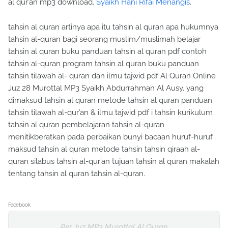
al qur’an mp3 download.
Syaikh Hani Rifai Menangis
.
tahsin al quran artinya apa itu tahsin al quran apa hukumnya
tahsin al-quran bagi seorang muslim/muslimah belajar
tahsin al quran buku panduan tahsin al quran pdf contoh
tahsin al-quran program tahsin al quran buku panduan
tahsin tilawah al- quran dan ilmu tajwid pdf Al Quran Online
Juz 28 Murottal MP3 Syaikh Abdurrahman Al Ausy. yang
dimaksud tahsin al quran metode tahsin al quran panduan
tahsin tilawah al-qur’an & ilmu tajwid pdf i tahsin kurikulum
tahsin al quran pembelajaran tahsin al-quran
menitikberatkan pada perbaikan bunyi bacaan huruf-huruf
maksud tahsin al quran metode tahsin tahsin qiraah al-
quran silabus tahsin al-qur’an tujuan tahsin al quran makalah
tentang tahsin al quran tahsin al-quran.
Facebook
Per Juz MP3 Murottal Al Quran