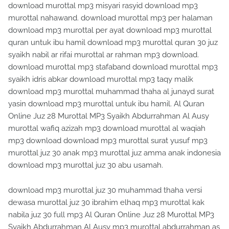
download murottal mp3 misyari rasyid download mp3
murottal nahawand. download murottal mp3 per halaman
download mp3 murottal per ayat download mp3 murottal
quran untuk ibu hamil download mp3 murottal quran 30 juz
syaikh nabil ar rifai murottal ar rahman mp3 download.
download murottal mp3 stafaband download murottal mp3
syaikh idris abkar download murottal mp3 taqy malik
download mp3 murottal muhammad thaha al junayd surat
yasin download mp3 murottal untuk ibu hamil. Al Quran
Online Juz 28 Murottal MP3 Syaikh Abdurrahman Al Ausy
murottal wafiq azizah mp3 download murottal al waqiah
mp3 download download mp3 murottal surat yusuf mp3
murottal juz 30 anak mp3 murottal juz amma anak indonesia
download mp3 murottal juz 30 abu usamah.
download mp3 murottal juz 30 muhammad thaha versi
dewasa murottal juz 30 ibrahim elhaq mp3 murottal kak
nabila juz 30 full mp3 Al Quran Online Juz 28 Murottal MP3
Syaikh Abdurrahman Al Ausy mp3 murottal abdurrahman as