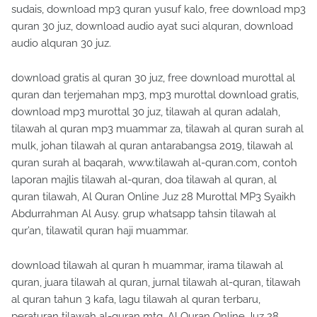
sudais, download mp3 quran yusuf kalo, free download mp3
quran 30 juz, download audio ayat suci alquran, download
audio alquran 30 juz.
download gratis al quran 30 juz, free download murottal al
quran dan terjemahan mp3, mp3 murottal download gratis,
download mp3 murottal 30 juz, tilawah al quran adalah,
tilawah al quran mp3 muammar za, tilawah al quran surah al
mulk, johan tilawah al quran antarabangsa 2019, tilawah al
quran surah al baqarah, www.tilawah al-quran.com, contoh
laporan majlis tilawah al-quran, doa tilawah al quran, al
quran tilawah, Al Quran Online Juz 28 Murottal MP3 Syaikh
Abdurrahman Al Ausy. grup whatsapp tahsin tilawah al
qur’an, tilawatil quran haji muammar.
download tilawah al quran h muammar, irama tilawah al
quran, juara tilawah al quran, jurnal tilawah al-quran, tilawah
al quran tahun 3 kafa, lagu tilawah al quran terbaru,
peraturan tilawah al-quran mtq, Al Quran Online Juz 28