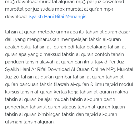
mp3 download murottal alquran mp3 per juz download
murottal per juz sudais mp3 murotal al qur’an mp3
download.
Syaikh Hani Rifai Menangis
.
tahsin al quran metode ummi apa itu tahsin al quran dasar
dalil yang mengharuskan mempelajari tahsin al-quran
adalah buku tahsin al- quran pdf latar belakang tahsin al
quran apa yang dimaksud tahsin al quran contoh tahsin
panduan tahsin tilawah al quran dan ilmu tajwid Per Juz
Syaikh Hani Ar Rifai Download Al Quran Online MP3 Murotal
Juz 20. tahsin al-qur’an gambar tahsin al quran tahsin al
qur’an panduan tahsin tilawah al-qur’an & ilmu tajwid modul
kursus tahsin al-quran kertas kerja tahsin al-quran makna
tahsin al quran belajar mudah tahsin al-quran part 1
pengertian tahsinul quran silabus tahsin al-qur’an tujuan
tahsin al quran bimbingan tahsin dan tajwid al-quran
utsmani tahsin alquran.