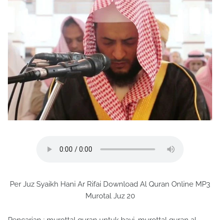
Per Juz Syaikh Hani Ar Rifai Download Al Quran Online MP3
Murotal Juz 20
Pencarian : murottal quran untuk bayi, murottal quran al