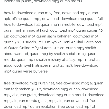
indonesia (audio), download mp3 quran merdu.
how to download quran mp3 free, download mp3 quran
apk, offline quran mp3 download, download mp3 quran full,
how to download full quran mp3 in mobile, download mp3
quran muhammad al kurdi, download mp3 quran sudais 30
juz, download mp3 quran salim bahanan, download mp3
quran 30 juz sudais, Per Juz Syaikh Hani Ar Rifai Download
Al Quran Online MP3 Murotal Juz 20. quran mp3 sheikh
abdul wadood, quran mp3 by sheikh sudais, mp3 quran
merdu, quran mp3 sheikh mishary al-afasy, mp3 murottal
abdul qodir, syekh ali jaber murottal mp3, free download
mp3 quran verse by verse.
free download mp3 quran.net, free download mp3 al quran
dan terjemahan 30 juz, download mp3 qur an, download
mp3 al quran gratis, download mp3 quran merdu, download
mp3 alquran merdu gratis, mp3 alquran download, free
download mp3 quran recitation, free download mp3 al