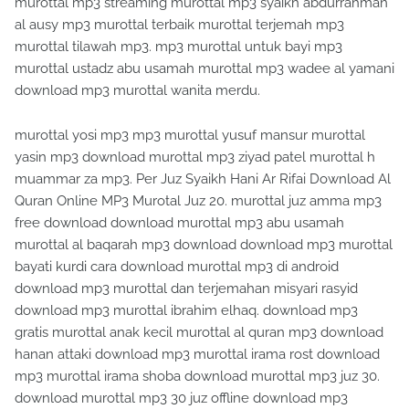
murottal mp3 streaming murottal mp3 syaikh abdurrahman
al ausy mp3 murottal terbaik murottal terjemah mp3
murottal tilawah mp3. mp3 murottal untuk bayi mp3
murottal ustadz abu usamah murottal mp3 wadee al yamani
download mp3 murottal wanita merdu.
murottal yosi mp3 mp3 murottal yusuf mansur murottal
yasin mp3 download murottal mp3 ziyad patel murottal h
muammar za mp3. Per Juz Syaikh Hani Ar Rifai Download Al
Quran Online MP3 Murotal Juz 20. murottal juz amma mp3
free download download murottal mp3 abu usamah
murottal al baqarah mp3 download download mp3 murottal
bayati kurdi cara download murottal mp3 di android
download mp3 murottal dan terjemahan misyari rasyid
download mp3 murottal ibrahim elhaq. download mp3
gratis murottal anak kecil murottal al quran mp3 download
hanan attaki download mp3 murottal irama rost download
mp3 murottal irama shoba download murottal mp3 juz 30.
download murottal mp3 30 juz offline download mp3