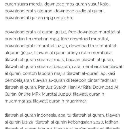
quran suara merdu, download mp3 quran yusuf kalo,
download gratis alquran, download audio al quran,
download al qur an mp3 untuk hp.
download gratis al quran 30 juz, free download murottal al
quran dan terjemahan mp3, free download murottal,
download gratis murottal juz 30, download free murottal
alquran 30 juz, tilawah al quran artinya rutin membaca,
tilawah al quran surah al mulk, bacaan tilawah al quran,
tilawah al quran surah al baqarah, cara membaca saritilawah
al quran, contoh laporan majlis tilawah al-quran, aplikasi
pembelajaran tilawah al-quran di telepon pintar, fadhilah
tilawah al quran, Per Juz Syaikh Hani Ar Rifai Download Al
Quran Online MP3 Murotal Juz 20. tilawatil quran h
muammar za, tilawatil quran h muammar.
tilawah al quran indonesia, apa itu tilawah al quran, tilawah
al quran juz 29, tilawah al quran kebangsaan 2020, latihan
tilawah al-quran tahun 1, tilawah al-qur’an maksud, tilawah