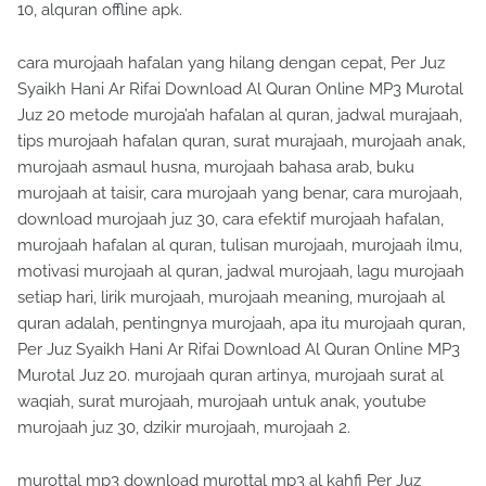
10, alquran offline apk.
cara murojaah hafalan yang hilang dengan cepat, Per Juz
Syaikh Hani Ar Rifai Download Al Quran Online MP3 Murotal
Juz 20 metode muroja’ah hafalan al quran, jadwal murajaah,
tips murojaah hafalan quran, surat murajaah, murojaah anak,
murojaah asmaul husna, murojaah bahasa arab, buku
murojaah at taisir, cara murojaah yang benar, cara murojaah,
download murojaah juz 30, cara efektif murojaah hafalan,
murojaah hafalan al quran, tulisan murojaah, murojaah ilmu,
motivasi murojaah al quran, jadwal murojaah, lagu murojaah
setiap hari, lirik murojaah, murojaah meaning, murojaah al
quran adalah, pentingnya murojaah, apa itu murojaah quran,
Per Juz Syaikh Hani Ar Rifai Download Al Quran Online MP3
Murotal Juz 20. murojaah quran artinya, murojaah surat al
waqiah, surat murojaah, murojaah untuk anak, youtube
murojaah juz 30, dzikir murojaah, murojaah 2.
murottal mp3 download murottal mp3 al kahfi Per Juz