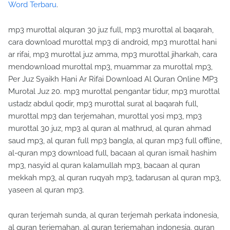
Word Terbaru
.
mp3 murottal alquran 30 juz full, mp3 murottal al baqarah,
cara download murottal mp3 di android, mp3 murottal hani
ar rifai, mp3 murottal juz amma, mp3 murottal jiharkah, cara
mendownload murottal mp3, muammar za murottal mp3,
Per Juz Syaikh Hani Ar Rifai Download Al Quran Online MP3
Murotal Juz 20. mp3 murottal pengantar tidur, mp3 murottal
ustadz abdul qodir, mp3 murottal surat al baqarah full,
murottal mp3 dan terjemahan, murottal yosi mp3, mp3
murottal 30 juz, mp3 al quran al mathrud, al quran ahmad
saud mp3, al quran full mp3 bangla, al quran mp3 full offline,
al-quran mp3 download full, bacaan al quran ismail hashim
mp3, nasyid al quran kalamullah mp3, bacaan al quran
mekkah mp3, al quran ruqyah mp3, tadarusan al quran mp3,
yaseen al quran mp3.
quran terjemah sunda, al quran terjemah perkata indonesia,
al quran terjemahan, al quran terjemahan indonesia, quran