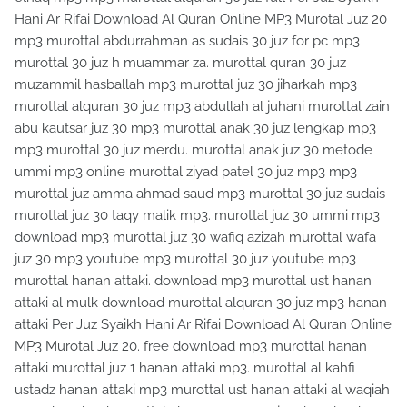
Hani Ar Rifai Download Al Quran Online MP3 Murotal Juz 20
mp3 murottal abdurrahman as sudais 30 juz for pc mp3
murottal 30 juz h muammar za. murottal quran 30 juz
muzammil hasballah mp3 murottal juz 30 jiharkah mp3
murottal alquran 30 juz mp3 abdullah al juhani murottal zain
abu kautsar juz 30 mp3 murottal anak 30 juz lengkap mp3
mp3 murottal 30 juz merdu. murottal anak juz 30 metode
ummi mp3 online murottal ziyad patel 30 juz mp3 mp3
murottal juz amma ahmad saud mp3 murottal 30 juz sudais
murottal juz 30 taqy malik mp3. murottal juz 30 ummi mp3
download mp3 murottal juz 30 wafiq azizah murottal wafa
juz 30 mp3 youtube mp3 murottal 30 juz youtube mp3
murottal hanan attaki. download mp3 murottal ust hanan
attaki al mulk download murottal alquran 30 juz mp3 hanan
attaki Per Juz Syaikh Hani Ar Rifai Download Al Quran Online
MP3 Murotal Juz 20. free download mp3 murottal hanan
attaki murottal juz 1 hanan attaki mp3. murottal al kahfi
ustadz hanan attaki mp3 murottal ust hanan attaki al waqiah