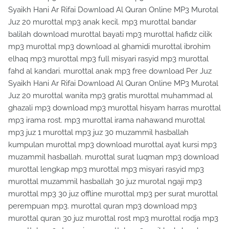
Syaikh Hani Ar Rifai Download Al Quran Online MP3 Murotal
Juz 20 murottal mp3 anak kecil. mp3 murottal bandar
balilah download murottal bayati mp3 murottal hafidz cilik
mp3 murottal mp3 download al ghamidi murottal ibrohim
elhaq mp3 murottal mp3 full misyari rasyid mp3 murottal
fahd al kandari. murottal anak mp3 free download Per Juz
Syaikh Hani Ar Rifai Download Al Quran Online MP3 Murotal
Juz 20 murottal wanita mp3 gratis murottal muhammad al
ghazali mp3 download mp3 murottal hisyam harras murottal
mp3 irama rost. mp3 murottal irama nahawand murottal
mp3 juz 1 murottal mp3 juz 30 muzammil hasballah
kumpulan murottal mp3 download murottal ayat kursi mp3
muzammil hasballah. murottal surat luqman mp3 download
murottal lengkap mp3 murottal mp3 misyari rasyid mp3
murottal muzammil hasballah 30 juz murotal ngaji mp3
murottal mp3 30 juz offline murottal mp3 per surat murottal
perempuan mp3. murottal quran mp3 download mp3
murottal quran 30 juz murottal rost mp3 murottal rodja mp3