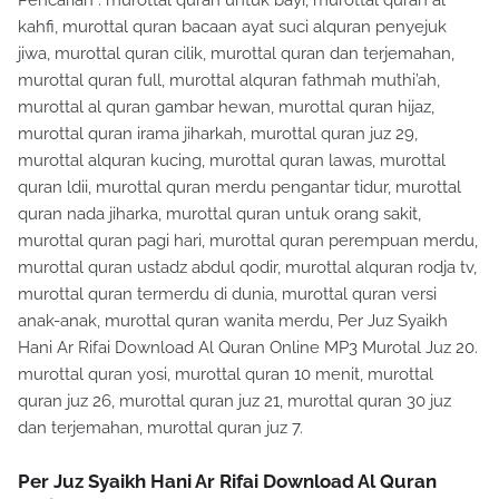
kahfi, murottal quran bacaan ayat suci alquran penyejuk
jiwa, murottal quran cilik, murottal quran dan terjemahan,
murottal quran full, murottal alquran fathmah muthi’ah,
murottal al quran gambar hewan, murottal quran hijaz,
murottal quran irama jiharkah, murottal quran juz 29,
murottal alquran kucing, murottal quran lawas, murottal
quran ldii, murottal quran merdu pengantar tidur, murottal
quran nada jiharka, murottal quran untuk orang sakit,
murottal quran pagi hari, murottal quran perempuan merdu,
murottal quran ustadz abdul qodir, murottal alquran rodja tv,
murottal quran termerdu di dunia, murottal quran versi
anak-anak, murottal quran wanita merdu, Per Juz Syaikh
Hani Ar Rifai Download Al Quran Online MP3 Murotal Juz 20.
murottal quran yosi, murottal quran 10 menit, murottal
quran juz 26, murottal quran juz 21, murottal quran 30 juz
dan terjemahan, murottal quran juz 7.
Per Juz Syaikh Hani Ar Rifai Download Al Quran