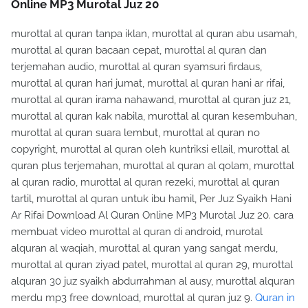
Online MP3 Murotal Juz 20
murottal al quran tanpa iklan, murottal al quran abu usamah,
murottal al quran bacaan cepat, murottal al quran dan
terjemahan audio, murottal al quran syamsuri firdaus,
murottal al quran hari jumat, murottal al quran hani ar rifai,
murottal al quran irama nahawand, murottal al quran juz 21,
murottal al quran kak nabila, murottal al quran kesembuhan,
murottal al quran suara lembut, murottal al quran no
copyright, murottal al quran oleh kuntriksi ellail, murottal al
quran plus terjemahan, murottal al quran al qolam, murottal
al quran radio, murottal al quran rezeki, murottal al quran
tartil, murottal al quran untuk ibu hamil, Per Juz Syaikh Hani
Ar Rifai Download Al Quran Online MP3 Murotal Juz 20. cara
membuat video murottal al quran di android, murotal
alquran al waqiah, murottal al quran yang sangat merdu,
murottal al quran ziyad patel, murottal al quran 29, murottal
alquran 30 juz syaikh abdurrahman al ausy, murottal alquran
merdu mp3 free download, murottal al quran juz 9.
Quran in