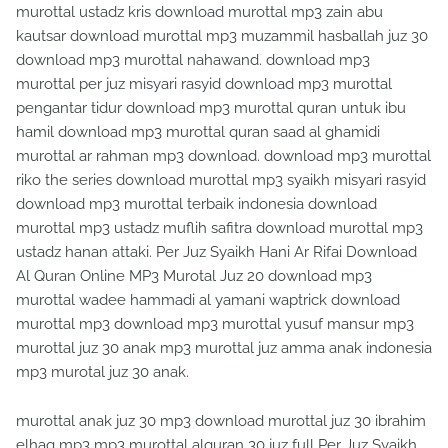
murottal ustadz kris download murottal mp3 zain abu
kautsar download murottal mp3 muzammil hasballah juz 30
download mp3 murottal nahawand. download mp3
murottal per juz misyari rasyid download mp3 murottal
pengantar tidur download mp3 murottal quran untuk ibu
hamil download mp3 murottal quran saad al ghamidi
murottal ar rahman mp3 download. download mp3 murottal
riko the series download murottal mp3 syaikh misyari rasyid
download mp3 murottal terbaik indonesia download
murottal mp3 ustadz muflih safitra download murottal mp3
ustadz hanan attaki. Per Juz Syaikh Hani Ar Rifai Download
Al Quran Online MP3 Murotal Juz 20 download mp3
murottal wadee hammadi al yamani waptrick download
murottal mp3 download mp3 murottal yusuf mansur mp3
murottal juz 30 anak mp3 murottal juz amma anak indonesia
mp3 murotal juz 30 anak.
murottal anak juz 30 mp3 download murottal juz 30 ibrahim
elhaq mp3 mp3 murottal alquran 30 juz full Per Juz Syaikh