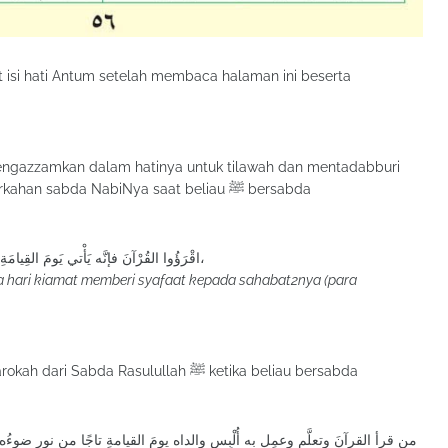
 isi hati Antum setelah membaca halaman ini beserta
engazzamkan dalam hatinya untuk tilawah dan mentadabburi
ayat-ayatNya hari ini akan mendapatkan keberkahan sabda NabiNya saat beliau ﷺ bersabda
اقْرَؤُوا القُرْآنَ فإنَّه يَأْتي يَومَ القِيامَةِ شَفِيعًا لأَصْحابِهِ،
a hari kiamat memberi syafaat kepada sahabat2nya (para
Mudah-mudahan mereka juga memperoleh barokah dari Sabda Rasulullah ﷺ ketika beliau bersabda
ِ تاجًا من نورٍ ضوءُه مثلُ الشَّمسِ ويُكسَى والداه حُلَّتَيْن لا يقومُ لهما الدُّنيا