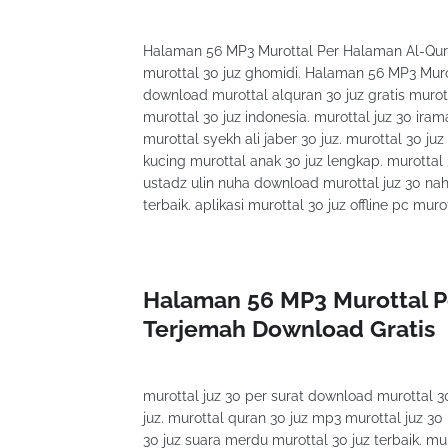
Halaman 56 MP3 Murottal Per Halaman Al-Qura
murottal 30 juz ghomidi. Halaman 56 MP3 Mur
download murottal alquran 30 juz gratis murott
murottal 30 juz indonesia. murottal juz 30 irama
murottal syekh ali jaber 30 juz. murottal 30 ju
kucing murottal anak 30 juz lengkap. murottal 
ustadz ulin nuha download murottal juz 30 nahaw
terbaik. aplikasi murottal 30 juz offline pc mur
Halaman 56 MP3 Murottal P
Terjemah Download Gratis
murottal juz 30 per surat download murottal 30
juz. murottal quran 30 juz mp3 murottal juz 30 
30 juz suara merdu murottal 30 juz terbaik. mur