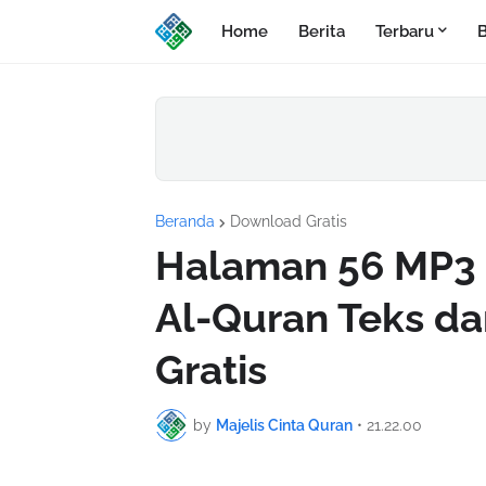
Home
Berita
Terbaru
B
Beranda
Download Gratis
Halaman 56 MP3 
Al-Quran Teks d
Gratis
by
Majelis Cinta Quran
•
21.22.00