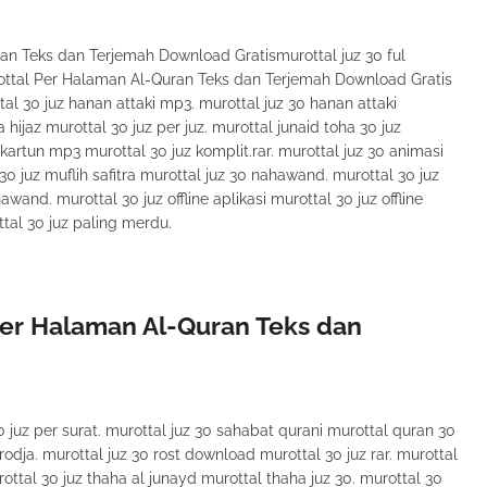
n Teks dan Terjemah Download Gratismurottal juz 30 ful
ottal Per Halaman Al-Quran Teks dan Terjemah Download Gratis
al 30 juz hanan attaki mp3. murottal juz 30 hanan attaki
 hijaz murottal 30 juz per juz. murottal junaid toha 30 juz
z kartun mp3 murottal 30 juz komplit.rar. murottal juz 30 animasi
30 juz muflih safitra murottal juz 30 nahawand. murottal 30 juz
and. murottal 30 juz offline aplikasi murottal 30 juz offline
ottal 30 juz paling merdu.
er Halaman Al-Quran Teks dan
 juz per surat. murottal juz 30 sahabat qurani murottal quran 30
rodja. murottal juz 30 rost download murottal 30 juz rar. murottal
ottal 30 juz thaha al junayd murottal thaha juz 30. murottal 30