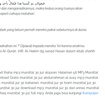
سينا هذا فيُقالُ بأخذِ ولدِكما القرآنَ
ri dan mengamalkannya, maka kedua orang tuanya akan
eperti cahaya matahari.
ubah yang belum pernah mereka pakai sebelumnya di dunia.
akaikan ini ?" Dijawab kepada mereka "ini karena anakmu
) Al-Quran.
(HR. Al-Hakim dg sanad Hasan dalam kitab shahih
d thaha mp3 murottal 30 juz alquran. Halaman 56 MP3 Murottal
load Gratis murottal 30 juz abdurrahman al ausy mp3 murottal
 murottal juz 30 bahanan. murottal juz 30 boim murottal juz 30
urottal 30 juz download mp3. murottal juz 30 dari annas murottal
elhaq murottal 30 juz full mp3. Anda juga bisa kunjungi
Kumpulan