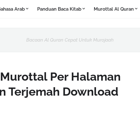
ahasa Arab
Panduan Baca Kitab
Murottal Al Quran
Bacaan Al Quran Cepat Untuk Murojaah
Murottal Per Halaman
an Terjemah Download