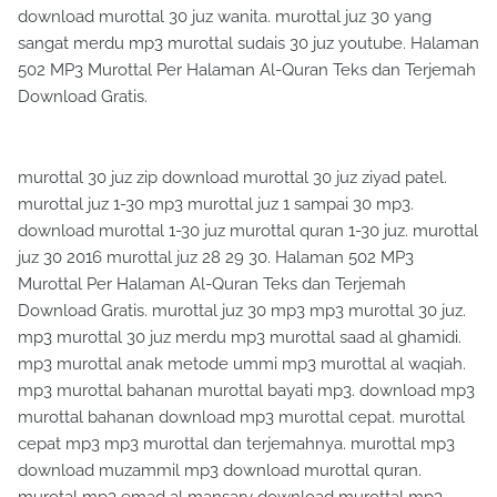
download murottal 30 juz wanita. murottal juz 30 yang
sangat merdu mp3 murottal sudais 30 juz youtube. Halaman
502 MP3 Murottal Per Halaman Al-Quran Teks dan Terjemah
Download Gratis.
murottal 30 juz zip download murottal 30 juz ziyad patel.
murottal juz 1-30 mp3 murottal juz 1 sampai 30 mp3.
download murottal 1-30 juz murottal quran 1-30 juz. murottal
juz 30 2016 murottal juz 28 29 30. Halaman 502 MP3
Murottal Per Halaman Al-Quran Teks dan Terjemah
Download Gratis. murottal juz 30 mp3 mp3 murottal 30 juz.
mp3 murottal 30 juz merdu mp3 murottal saad al ghamidi.
mp3 murottal anak metode ummi mp3 murottal al waqiah.
mp3 murottal bahanan murottal bayati mp3. download mp3
murottal bahanan download mp3 murottal cepat. murottal
cepat mp3 mp3 murottal dan terjemahnya. murottal mp3
download muzammil mp3 download murottal quran.
murotal mp3 emad al mansary download murottal mp3