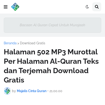
Bacaan Al Quran Cepat Untuk Murojaah
Beranda
Download Gratis
Halaman 502 MP3 Murottal
Per Halaman Al-Quran Teks
dan Terjemah Download
Gratis
by
Majelis Cinta Quran
•
21.00.00