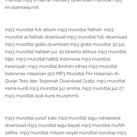
en.islamway.net.
mp3 murottal full album mp3 murottal fatihah. mp3
murottal al fatihah download mp3 murottal full. download
mp3 murottal gratis download mp3 gratis murottal 30 juz.
mp3 murottal hafalan juz 30 beserta artinya mp3 murottal
hijaz. mp3 murottal hafidz indonesia mp3 murottal
irwansyah. mp3 murottal ibrohim elhaq mp3 murottal
indonesia. Halaman 502 MP3 Murottal Per Halaman Al-
Quran Teks dan Terjemah Download Gratis. mp3 murottal
irama kurdi mp3 murottal juz amma. mp3 murottal juz 27
mp3 murottal ayat kursi muzammil.
mp3 murottal yusuf kalo mp3 murottal lagu nahawand.
download mp3 murottal lagu bayati mp3 murottal muflih
safitra. mp3 murottal misyari rasyid murottal nonstop mp3.