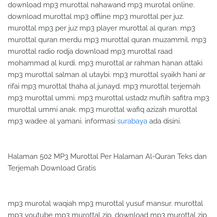
download mp3 murottal nahawand mp3 murotal online.
download murottal mp3 offline mp3 murottal per juz.
murottal mp3 per juz mp3 player murottal al quran. mp3
murottal quran merdu mp3 murottal quran muzammil. mp3
murottal radio rodja download mp3 murottal raad
mohammad al kurdi. mp3 murottal ar rahman hanan attaki
mp3 murottal salman al utaybi. mp3 murottal syaikh hani ar
rifai mp3 murottal thaha al junayd. mp3 murottal terjemah
mp3 murottal ummi. mp3 murottal ustadz muflih safitra mp3
murottal ummi anak. mp3 murottal wafiq azizah murottal
mp3 wadee al yamani. informasi
surabaya
ada disini.
Halaman 502 MP3 Murottal Per Halaman Al-Quran Teks dan
Terjemah Download Gratis
mp3 murotal waqiah mp3 murottal yusuf mansur. murottal
mp3 youtube mp3 murottal zip. download mp3 murottal zip