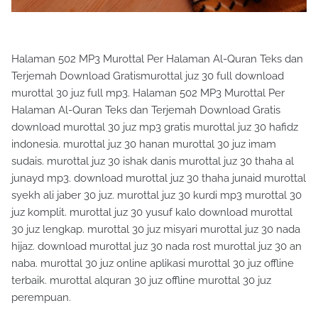
Halaman 502 MP3 Murottal Per Halaman Al-Quran Teks dan
Terjemah Download Gratismurottal juz 30 full download
murottal 30 juz full mp3. Halaman 502 MP3 Murottal Per
Halaman Al-Quran Teks dan Terjemah Download Gratis
download murottal 30 juz mp3 gratis murottal juz 30 hafidz
indonesia. murottal juz 30 hanan murottal 30 juz imam
sudais. murottal juz 30 ishak danis murottal juz 30 thaha al
junayd mp3. download murottal juz 30 thaha junaid murottal
syekh ali jaber 30 juz. murottal juz 30 kurdi mp3 murottal 30
juz komplit. murottal juz 30 yusuf kalo download murottal
30 juz lengkap. murottal 30 juz misyari murottal juz 30 nada
hijaz. download murottal juz 30 nada rost murottal juz 30 an
naba. murottal 30 juz online aplikasi murottal 30 juz offline
terbaik. murottal alquran 30 juz offline murottal 30 juz
perempuan.