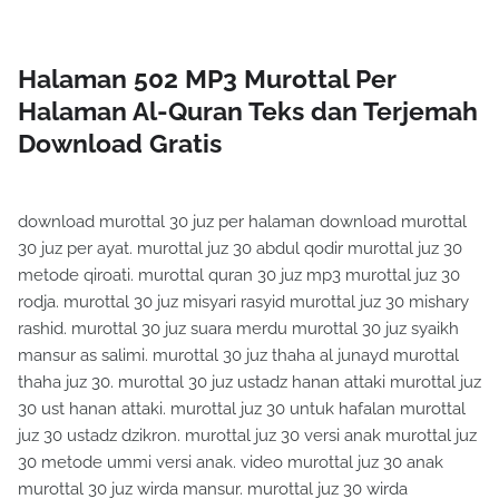
Halaman 502 MP3 Murottal Per
Halaman Al-Quran Teks dan Terjemah
Download Gratis
download murottal 30 juz per halaman download murottal
30 juz per ayat. murottal juz 30 abdul qodir murottal juz 30
metode qiroati. murottal quran 30 juz mp3 murottal juz 30
rodja. murottal 30 juz misyari rasyid murottal juz 30 mishary
rashid. murottal 30 juz suara merdu murottal 30 juz syaikh
mansur as salimi. murottal 30 juz thaha al junayd murottal
thaha juz 30. murottal 30 juz ustadz hanan attaki murottal juz
30 ust hanan attaki. murottal juz 30 untuk hafalan murottal
juz 30 ustadz dzikron. murottal juz 30 versi anak murottal juz
30 metode ummi versi anak. video murottal juz 30 anak
murottal 30 juz wirda mansur. murottal juz 30 wirda