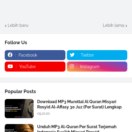
Lebih baru
Lebih lama
Follow Us
Facebook
Twitter
YouTube
Instagram
Popular Posts
Download MP3 Murottal Al Quran Misyari
Rosyid Al-Affasy 30 Juz (Per Surat) Lengkap
09.21.00
Unduh MP3 Al-Quran Per Surat Terjemah
Indonesia Syaikh Misyari Rosyid