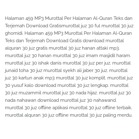
Halaman 459 MP3 Murottal Per Halaman Al-Quran Teks dan
Terjemah Download Gratismurottal juz 30 ful murottal 30 juz
ghomidi. Halaman 459 MP3 Murottal Per Halaman Al-Quran
Teks dan Terjemah Download Gratis download murottal
alquran 30 juz gratis murottal 30 juz hanan attaki mp3.
murottal juz 30 hanan murottal 30 juz imam masjidil haram.
murottal juz 30 ishak danis murottal 30 juz per juz. murottal
junaid toha 30 juz murottal syekh ali jaber 30 juz. murottal
juz 30 kartun anak mp3 murottal 30 juz komplit. murottal juz
30 yusuf kalo download murottal 30 juz lengkap. murottal
30 juz muzammil murottal juz 30 nada hijaz. murottal juz 30
nada nahawan download murottal juz 30 nahawand.
murottal 30 juz offline aplikasi murottal 30 juz offline terbaik.
murottal alquran 30 juz offline murottal 30 juz paling merdu.