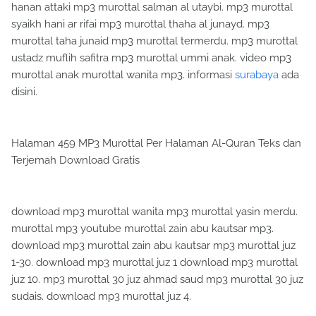
hanan attaki mp3 murottal salman al utaybi. mp3 murottal
syaikh hani ar rifai mp3 murottal thaha al junayd. mp3
murottal taha junaid mp3 murottal termerdu. mp3 murottal
ustadz muflih safitra mp3 murottal ummi anak. video mp3
murottal anak murottal wanita mp3. informasi
surabaya
ada
disini.
Halaman 459 MP3 Murottal Per Halaman Al-Quran Teks dan
Terjemah Download Gratis
download mp3 murottal wanita mp3 murottal yasin merdu.
murottal mp3 youtube murottal zain abu kautsar mp3.
download mp3 murottal zain abu kautsar mp3 murottal juz
1-30. download mp3 murottal juz 1 download mp3 murottal
juz 10. mp3 murottal 30 juz ahmad saud mp3 murottal 30 juz
sudais. download mp3 murottal juz 4.