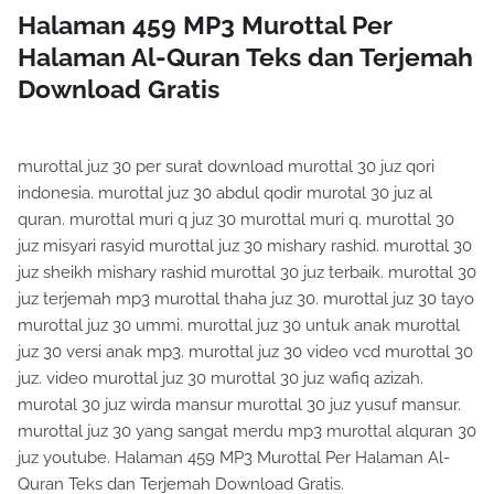
Halaman 459 MP3 Murottal Per
Halaman Al-Quran Teks dan Terjemah
Download Gratis
murottal juz 30 per surat download murottal 30 juz qori
indonesia. murottal juz 30 abdul qodir murotal 30 juz al
quran. murottal muri q juz 30 murottal muri q. murottal 30
juz misyari rasyid murottal juz 30 mishary rashid. murottal 30
juz sheikh mishary rashid murottal 30 juz terbaik. murottal 30
juz terjemah mp3 murottal thaha juz 30. murottal juz 30 tayo
murottal juz 30 ummi. murottal juz 30 untuk anak murottal
juz 30 versi anak mp3. murottal juz 30 video vcd murottal 30
juz. video murottal juz 30 murottal 30 juz wafiq azizah.
murotal 30 juz wirda mansur murottal 30 juz yusuf mansur.
murottal juz 30 yang sangat merdu mp3 murottal alquran 30
juz youtube. Halaman 459 MP3 Murottal Per Halaman Al-
Quran Teks dan Terjemah Download Gratis.