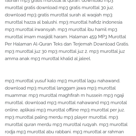
fatihah mp3 gratis murottal al quran. download mp3
murottal gratis download mp3 gratis murottal 30 juz.
download mp3 gratis murottal surah al waqiah mp3
murottal hazza al balushi. mp3 murottal hafidz indonesia
mp3 murottal irwansyah. mp3 murottal ibu hamil mp3
murottal imam masjidil haram. Halaman 459 MP3 Murottal
Per Halaman Al-Quran Teks dan Terjemah Download Gratis.
mp3 murottal juz 30 mp3 murottal juz 2. mp3 murottal juz
amma anak mp3 murottal khalid al jaleel.
mp3 murottal yusuf kalo mp3 murottal lagu nahawand.
download mp3 murottal langgam jawa mp3 murottal
muammar. mp3 murottal maghfirah m hussein mp3 ngaji
murottal. download mp3 murottal nahawand mp3 murotal
online. aplikasi mp3 murottal offline mp3 murottal per juz.
mp3 murottal paling merdu mp3 player murottal. mp3
murottal quran merdu mp3 murottal ruqyah. mp3 murottal
rodja mp3 murottal abu rabbani. mp3 murottal ar rahman