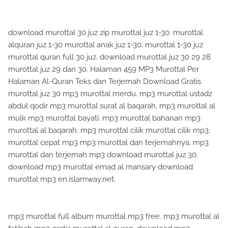
download murottal 30 juz zip murottal juz 1-30. murottal
alquran juz 1-30 murottal anak juz 1-30. murottal 1-30 juz
murottal quran full 30 juz. download murottal juz 30 29 28
murottal juz 29 dan 30. Halaman 459 MP3 Murottal Per
Halaman Al-Quran Teks dan Terjemah Download Gratis.
murottal juz 30 mp3 murottal merdu. mp3 murottal ustadz
abdul qodir mp3 murottal surat al baqarah. mp3 murottal al
mulk mp3 murottal bayati. mp3 murottal bahanan mp3
murottal al baqarah. mp3 murottal cilik murottal cilik mp3.
murottal cepat mp3 mp3 murottal dan terjemahnya. mp3
murottal dan terjemah mp3 download murottal juz 30.
download mp3 murottal emad al mansary download
murottal mp3 en.islamway.net.
mp3 murottal full album murottal mp3 free. mp3 murottal al