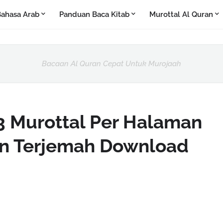
ahasa Arab
Panduan Baca Kitab
Murottal Al Quran
Bacaan Al Quran Cepat Untuk Murojaah
 Murottal Per Halaman
an Terjemah Download