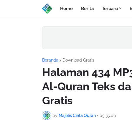
Home
Berita
Terbaru
B
Beranda
Download Gratis
Halaman 434 MP3
Al-Quran Teks d
Gratis
by
Majelis Cinta Quran
•
05.35.00