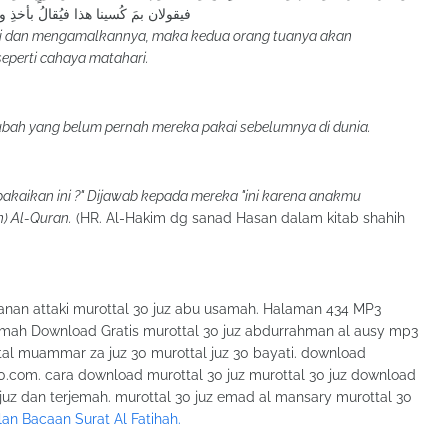
فيقولان بمَ كُسينا هذا فيُقالُ بأخذِ و
ri dan mengamalkannya, maka kedua orang tuanya akan
eperti cahaya matahari.
ubah yang belum pernah mereka pakai sebelumnya di dunia.
akaikan ini ?" Dijawab kepada mereka "ini karena anakmu
) Al-Quran.
(HR. Al-Hakim dg sanad Hasan dalam kitab shahih
hanan attaki murottal 30 juz abu usamah. Halaman 434 MP3
emah Download Gratis murottal 30 juz abdurrahman al ausy mp3
tal muammar za juz 30 murottal juz 30 bayati. download
30.com. cara download murottal 30 juz murottal 30 juz download
0 juz dan terjemah. murottal 30 juz emad al mansary murottal 30
n Bacaan Surat Al Fatihah.