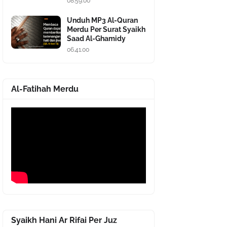
08.59.00
Unduh MP3 Al-Quran
Merdu Per Surat Syaikh
Saad Al-Ghamidy
06.41.00
Al-Fatihah Merdu
Syaikh Hani Ar Rifai Per Juz