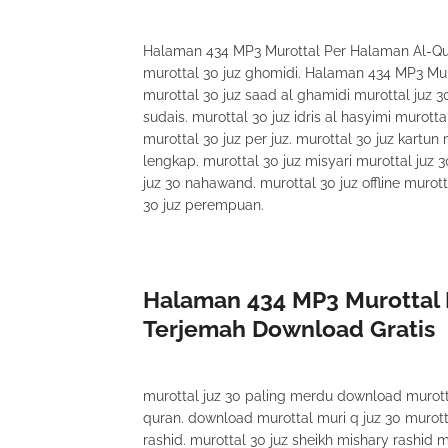
Halaman 434 MP3 Murottal Per Halaman Al-Qur
murottal 30 juz ghomidi. Halaman 434 MP3 Mu
murottal 30 juz saad al ghamidi murottal juz 3
sudais. murottal 30 juz idris al hasyimi murott
murottal 30 juz per juz. murottal 30 juz kartun 
lengkap. murottal 30 juz misyari murottal juz
juz 30 nahawand. murottal 30 juz offline murotta
30 juz perempuan.
Halaman 434 MP3 Murottal 
Terjemah Download Gratis
murottal juz 30 paling merdu download murottal
quran. download murottal muri q juz 30 murotta
rashid. murottal 30 juz sheikh mishary rashid m