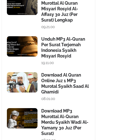
Murottal Al Quran
Misyari Rosyid Al-
Affasy 30 Juz (Per
Surat) Lengkap
09.21.00
Unduh MP3 Al-Quran
Per Surat Terjemah
Indonesia Syaikh
Misyari Rosyid
19.11.00
Download Al Quran
Online Juz 1 MP3
Murotal Syaikh Saad Al
Ghamidi
08.01.00
Download MP3
Murottal Al-Quran
Merdu Syaikh Wadi Al-
Yamany 30 Juz (Per
Surat)