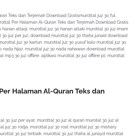
an Teks dan Terjemah Download Gratismurottal juz 30 ful
rottal Per Halaman Al-Quran Teks dan Terjemah Download Gratis
0 hanan attaqi. murottal juz 30 hanan attaki murottal 30 juz imam
al 30 juz per juz. download murottal juz 30 thaha junaid download
murottal juz 30 kartun. murottal juz 30 yusuf kalo murottal juz 30
 30 nada hijaz. murottal juz 30 nada nahawan download murottal
l mp3 30 juz offline. aplikasi murottal 30 juz offline pc murottal
Per Halaman Al-Quran Teks dan
 30 juz per ayat. murottal 30 juz al quran murotal 30 juz al
l juz 30 rodja. murottal juz 30 rost murottal juz 30 mishary
urottal 30 juz terbaik. murottal 30 juz thaha al junayd murottal