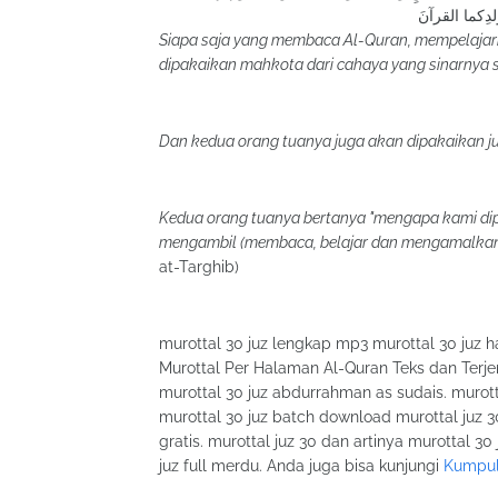
لدِكما القرآنَ
Siapa saja yang membaca Al-Quran, mempelaja
dipakaikan mahkota dari cahaya yang sinarnya s
Dan kedua orang tuanya juga akan dipakaikan j
Kedua orang tuanya bertanya "mengapa kami dip
mengambil (membaca, belajar dan mengamalkan
at-Targhib)
murottal 30 juz lengkap mp3 murottal 30 juz 
Murottal Per Halaman Al-Quran Teks dan Terj
murottal 30 juz abdurrahman as sudais. murot
murottal 30 juz batch download murottal juz 
gratis. murottal juz 30 dan artinya murottal 3
juz full merdu. Anda juga bisa kunjungi
Kumpula