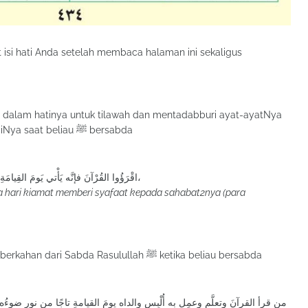
isi hati Anda setelah membaca halaman ini sekaligus
 dalam hatinya untuk tilawah dan mentadabburi ayat-ayatNya
hari ini akan mendapatkan barokah sabda NabiNya saat beliau ﷺ bersabda
اقْرَؤُوا القُرْآنَ فإنَّه يَأْتي يَومَ القِيامَةِ شَفِيعًا لأَصْحابِهِ،
a hari kiamat memberi syafaat kepada sahabat2nya (para
Mudah-mudahan mereka juga memperoleh keberkahan dari Sabda Rasulullah ﷺ ketika beliau bersabda
من قرأ القرآنَ وتعلَّم وعمِل به أُلْبِس والداه يومَ القيامةِ تاجًا من نورٍ ضوءُه مثل