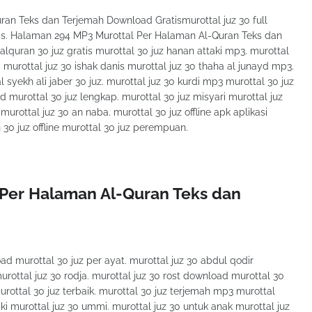
an Teks dan Terjemah Download Gratismurottal juz 30 full
is. Halaman 294 MP3 Murottal Per Halaman Al-Quran Teks dan
quran 30 juz gratis murottal 30 juz hanan attaki mp3. murottal
s. murottal juz 30 ishak danis murottal juz 30 thaha al junayd mp3.
 syekh ali jaber 30 juz. murottal juz 30 kurdi mp3 murottal 30 juz
d murottal 30 juz lengkap. murottal 30 juz misyari murottal juz
murottal juz 30 an naba. murottal 30 juz offline apk aplikasi
n 30 juz offline murottal 30 juz perempuan.
Per Halaman Al-Quran Teks dan
 murottal 30 juz per ayat. murottal juz 30 abdul qodir
urottal juz 30 rodja. murottal juz 30 rost download murottal 30
murottal 30 juz terbaik. murottal 30 juz terjemah mp3 murottal
aki murottal juz 30 ummi. murottal juz 30 untuk anak murottal juz