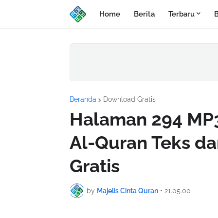
Home
Berita
Terbaru
B
Beranda
Download Gratis
Halaman 294 MP3
Al-Quran Teks d
Gratis
by
Majelis Cinta Quran
•
21.05.00