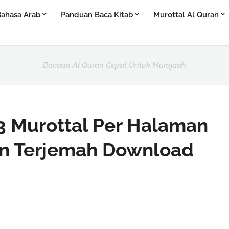
ahasa Arab
Panduan Baca Kitab
Murottal Al Quran
Bacaan Al Quran Cepat Untuk Murojaah
 Murottal Per Halaman
an Terjemah Download