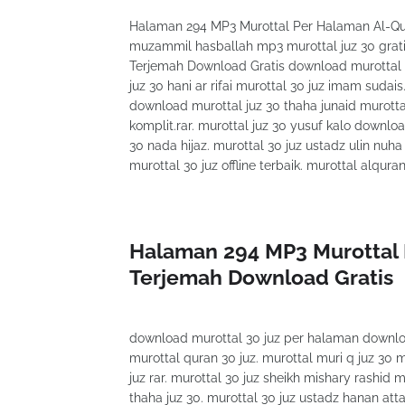
Halaman 294 MP3 Murottal Per Halaman Al-Qur
muzammil hasballah mp3 murottal juz 30 grat
Terjemah Download Gratis download murottal al
juz 30 hani ar rifai murottal 30 juz imam sudai
download murottal juz 30 thaha junaid murottal
komplit.rar. murottal juz 30 yusuf kalo downloa
30 nada hijaz. murottal 30 juz ustadz ulin nuha 
murottal 30 juz offline terbaik. murottal alqura
Halaman 294 MP3 Murottal 
Terjemah Download Gratis
download murottal 30 juz per halaman download
murottal quran 30 juz. murottal muri q juz 30 m
juz rar. murottal 30 juz sheikh mishary rashid 
thaha juz 30. murottal 30 juz ustadz hanan att