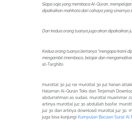
Siapa saja yang membaca Al-Quran, mempelaja
dipakaikan mahkota dari cahaya yang sinarnya s
Dan kedua orang tuanya juga akan dipakaikan j
Kedua orang tuanya bertanya "mengapa kami dip
mengambil (membaca, belajar dan mengamalkan
at-Targhib)
murottal 30 juz rar murottal 30 juz hanan atta
Halaman Al-Quran Teks dan Terjemah Download 
abdurrahman as sudais. murottal muammar za j
artinya murottal juz 30 abdullah basfar. murot
juz 30 dan artinya download murottal juz 30. 
juga bisa kunjungi
Kumpulan Bacaan Surat Al F