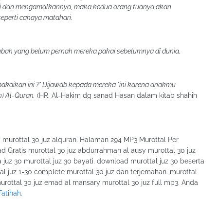
ri dan mengamalkannya, maka kedua orang tuanya akan
eperti cahaya matahari.
ubah yang belum pernah mereka pakai sebelumnya di dunia.
akaikan ini ?" Dijawab kepada mereka "ini karena anakmu
) Al-Quran.
(HR. Al-Hakim dg sanad Hasan dalam kitab shahih
ki murottal 30 juz alquran. Halaman 294 MP3 Murottal Per
Gratis murottal 30 juz abdurrahman al ausy murottal 30 juz
uz 30 murottal juz 30 bayati. download murottal juz 30 beserta
tal juz 1-30 complete murottal 30 juz dan terjemahan. murottal
murottal 30 juz emad al mansary murottal 30 juz full mp3. Anda
atihah.