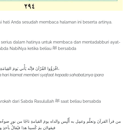
si hati Anda sesudah membaca halaman ini beserta artinya.
 serius dalam hatinya untuk membaca dan mentadabburi ayat-
ayatNya hari ini akan mendapatkan barokah sabda NabiNya ketika beliau ﷺ bersabda
اقْرَؤُوا القُرْآنَ فإنَّه يَأْتي يَومَ القِيامَةِ شَفِيعًا لأَصْحابِهِ،
a hari kiamat memberi syafaat kepada sahabat2nya (para
Mudah-mudahan mereka juga memperoleh barokah dari Sabda Rasulullah ﷺ saat beliau bersabda
من قرأ القرآنَ وتعلَّم وعمِل به أُلْبِس والداه يومَ القيامةِ تاجًا من نورٍ ضوءُه مثل
فيقولان بمَ كُسينا هذا فيُقالُ بأخذِ و