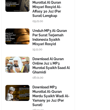
Murottal Al Quran
Misyari Rosyid Al-
Affasy 30 Juz (Per
Surat) Lengkap
09.21.00
Unduh MP3 Al-Quran
Per Surat Terjemah
Indonesia Syaikh
Misyari Rosyid
19.11.00
Download Al Quran
Online Juz 1 MP3
Murotal Syaikh Saad Al
Ghamidi
08.01.00
Download MP3
Murottal Al-Quran
Merdu Syaikh Wadi Al-
Yamany 30 Juz (Per
Surat)