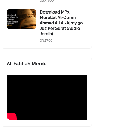
08.59.00
Download MP3
Murottal Al-Quran
Ahmed Ali Al-Ajmy 30
Juz Per Surat (Audio
Jernih)
09.17.00
Al-Fatihah Merdu