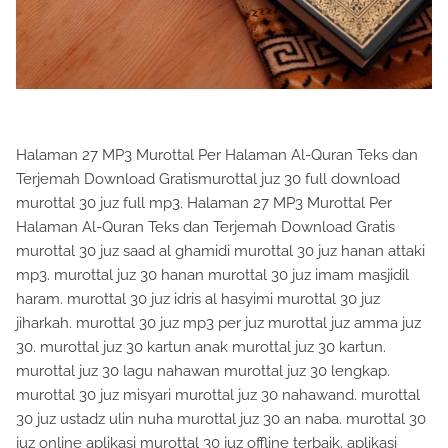
Halaman 27 MP3 Murottal Per Halaman Al-Quran Teks dan
Terjemah Download Gratismurottal juz 30 full download
murottal 30 juz full mp3. Halaman 27 MP3 Murottal Per
Halaman Al-Quran Teks dan Terjemah Download Gratis
murottal 30 juz saad al ghamidi murottal 30 juz hanan attaki
mp3. murottal juz 30 hanan murottal 30 juz imam masjidil
haram. murottal 30 juz idris al hasyimi murottal 30 juz
jiharkah. murottal 30 juz mp3 per juz murottal juz amma juz
30. murottal juz 30 kartun anak murottal juz 30 kartun.
murottal juz 30 lagu nahawan murottal juz 30 lengkap.
murottal 30 juz misyari murottal juz 30 nahawand. murottal
30 juz ustadz ulin nuha murottal juz 30 an naba. murottal 30
juz online aplikasi murottal 30 juz offline terbaik. aplikasi