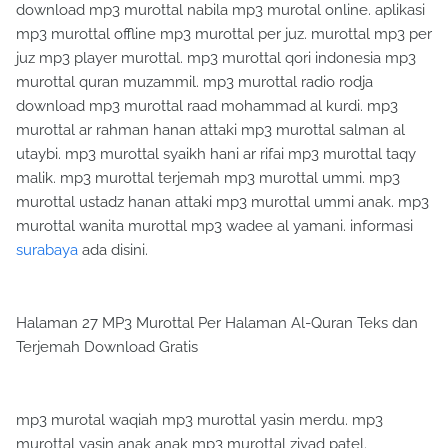
download mp3 murottal nabila mp3 murotal online. aplikasi
mp3 murottal offline mp3 murottal per juz. murottal mp3 per
juz mp3 player murottal. mp3 murottal qori indonesia mp3
murottal quran muzammil. mp3 murottal radio rodja
download mp3 murottal raad mohammad al kurdi. mp3
murottal ar rahman hanan attaki mp3 murottal salman al
utaybi. mp3 murottal syaikh hani ar rifai mp3 murottal taqy
malik. mp3 murottal terjemah mp3 murottal ummi. mp3
murottal ustadz hanan attaki mp3 murottal ummi anak. mp3
murottal wanita murottal mp3 wadee al yamani. informasi
surabaya
ada disini.
Halaman 27 MP3 Murottal Per Halaman Al-Quran Teks dan
Terjemah Download Gratis
mp3 murotal waqiah mp3 murottal yasin merdu. mp3
murottal yasin anak anak mp3 murottal ziyad patel.