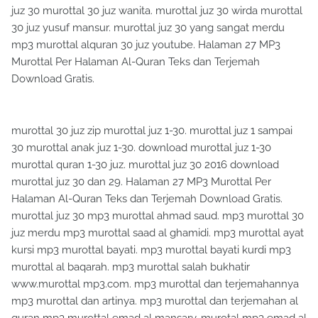
juz 30 murottal 30 juz wanita. murottal juz 30 wirda murottal
30 juz yusuf mansur. murottal juz 30 yang sangat merdu
mp3 murottal alquran 30 juz youtube. Halaman 27 MP3
Murottal Per Halaman Al-Quran Teks dan Terjemah
Download Gratis.
murottal 30 juz zip murottal juz 1-30. murottal juz 1 sampai
30 murottal anak juz 1-30. download murottal juz 1-30
murottal quran 1-30 juz. murottal juz 30 2016 download
murottal juz 30 dan 29. Halaman 27 MP3 Murottal Per
Halaman Al-Quran Teks dan Terjemah Download Gratis.
murottal juz 30 mp3 murottal ahmad saud. mp3 murottal 30
juz merdu mp3 murottal saad al ghamidi. mp3 murottal ayat
kursi mp3 murottal bayati. mp3 murottal bayati kurdi mp3
murottal al baqarah. mp3 murottal salah bukhatir
www.murottal mp3.com. mp3 murottal dan terjemahannya
mp3 murottal dan artinya. mp3 murottal dan terjemahan al
quran mp3 murottal emad al mansary. murotal mp3 emad al