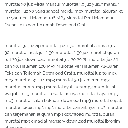
murotal 30 juz wirda mansur murottal 30 juz yusuf mansur.
murottal juz 30 yang sangat merdu mp3 murottal alquran 30
juz youtube. Halaman 106 MP3 Murottal Per Halaman Al-
Quran Teks dan Terjemah Download Gratis.
murottal 30 juz zip murottal juz 1-30. murottal alquran juz 1-
30 murottal anak juz 1-30. murottal 1-30 juz murottal quran
full 30 juz. download murottal juz 30 29 28 murottal juz 29
dan 30. Halaman 106 MP3 Murottal Per Halaman Al-Quran
Teks dan Terjemah Download Gratis. murottal juz 30 mp3
mp3 murottal 30 juz. mp3 murottal 30 juz merdu mp3
murottal quran. mp3 murottal ayat kursi mp3 murottal al
waqiah. mp3 murottal beserta artinya murottal bayati mp3.
mp3 murottal salah bukhatir download mp3 murottal cepat.
murottal cepat mp3 mp3 murottal dan artinya. mp3 murottal
dan terjemahan al quran mp3 download murottal quran.
murotal mp3 emad al mansary download murottal ibrohim
elhaq mp3.