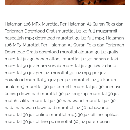
Halaman 106 MP3 Murottal Per Halaman Al-Quran Teks dan
Terjemah Download Gratismurottal juz 30 full muzammil
hasballah mp3 download murottal 30 juz full mp3. Halaman
106 MP3 Murottal Per Halaman Al-Quran Teks dan Terjemah
Download Gratis download murottal alquran 30 juz gratis
murottal juz 30 hanan attaqi. murottal juz 30 hanan attaki
murottal 30 juz imam sudais. murottal juz 30 ishak danis
murottal 30 juz per juz. murottal 30 juz mp3 per juz
download murottal 30 juz per juz. murottal juz 30 kartun
anak mp3 murottal 30 juz komplit. murottal juz 30 animasi
kucing download murottal 30 juz lengkap. murottal 30 juz
muflih safitra murottal juz 30 nahawand. murottal juz 30
nada nahawan download murottal juz 30 nahawand.
murottal 30 juz online murottal mp3 30 juz offline. aplikasi
murottal 30 juz offline pc murottal 30 juz perempuan.