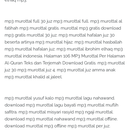
mp3 murottal full 30 juz mp3 murottal full. mp3 murottal al
fatihah mp3 murottal gratis. murottal mp3 gratis download
mp3 gratis murottal 30 juz. mp3 murottal hafalan juz 30
beserta artinya mp3 murottal hijaz. mp3 murottal hasballah
mp3 murottal hafalan juz. mp3 murottal ibrohim elhaq mp3
murottal indonesia. Halaman 106 MP3 Murottal Per Halaman
Al-Quran Teks dan Terjemah Download Gratis. mp3 murottal
juz 30 mp3 murottal juz 4. mp3 murottal juz amma anak
mp3 murottal khalid al jaleel.
mp3 murottal yusuf kalo mp3 murottal lagu nahawand.
download mp3 murottal lagu bayati mp3 murottal muflih
safitra. mp3 murottal misyari rasyid mp3 ngaji murottal.
download mp3 murottal nahawand mp3 murottal offline.
download murottal mp3 offline mp3 murottal per juz.