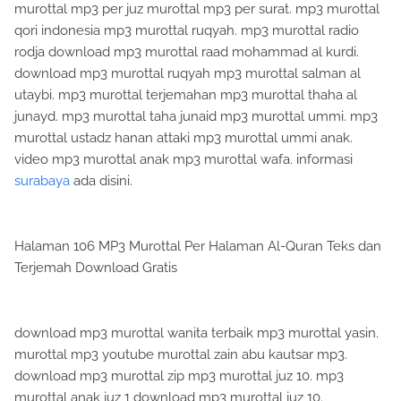
murottal mp3 per juz murottal mp3 per surat. mp3 murottal
qori indonesia mp3 murottal ruqyah. mp3 murottal radio
rodja download mp3 murottal raad mohammad al kurdi.
download mp3 murottal ruqyah mp3 murottal salman al
utaybi. mp3 murottal terjemahan mp3 murottal thaha al
junayd. mp3 murottal taha junaid mp3 murottal ummi. mp3
murottal ustadz hanan attaki mp3 murottal ummi anak.
video mp3 murottal anak mp3 murottal wafa. informasi
surabaya
ada disini.
Halaman 106 MP3 Murottal Per Halaman Al-Quran Teks dan
Terjemah Download Gratis
download mp3 murottal wanita terbaik mp3 murottal yasin.
murottal mp3 youtube murottal zain abu kautsar mp3.
download mp3 murottal zip mp3 murottal juz 10. mp3
murottal anak juz 1 download mp3 murottal juz 10.