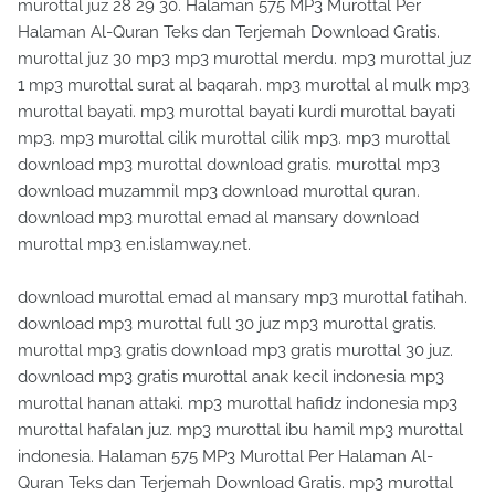
murottal juz 28 29 30. Halaman 575 MP3 Murottal Per
Halaman Al-Quran Teks dan Terjemah Download Gratis.
murottal juz 30 mp3 mp3 murottal merdu. mp3 murottal juz
1 mp3 murottal surat al baqarah. mp3 murottal al mulk mp3
murottal bayati. mp3 murottal bayati kurdi murottal bayati
mp3. mp3 murottal cilik murottal cilik mp3. mp3 murottal
download mp3 murottal download gratis. murottal mp3
download muzammil mp3 download murottal quran.
download mp3 murottal emad al mansary download
murottal mp3 en.islamway.net.
download murottal emad al mansary mp3 murottal fatihah.
download mp3 murottal full 30 juz mp3 murottal gratis.
murottal mp3 gratis download mp3 gratis murottal 30 juz.
download mp3 gratis murottal anak kecil indonesia mp3
murottal hanan attaki. mp3 murottal hafidz indonesia mp3
murottal hafalan juz. mp3 murottal ibu hamil mp3 murottal
indonesia. Halaman 575 MP3 Murottal Per Halaman Al-
Quran Teks dan Terjemah Download Gratis. mp3 murottal