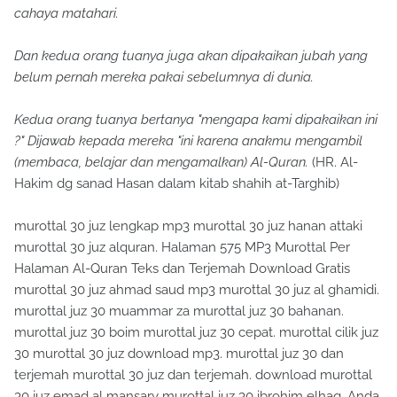
cahaya matahari.
Dan kedua orang tuanya juga akan dipakaikan jubah yang
belum pernah mereka pakai sebelumnya di dunia.
Kedua orang tuanya bertanya "mengapa kami dipakaikan ini
?" Dijawab kepada mereka "ini karena anakmu mengambil
(membaca, belajar dan mengamalkan) Al-Quran.
(HR. Al-
Hakim dg sanad Hasan dalam kitab shahih at-Targhib)
murottal 30 juz lengkap mp3 murottal 30 juz hanan attaki
murottal 30 juz alquran. Halaman 575 MP3 Murottal Per
Halaman Al-Quran Teks dan Terjemah Download Gratis
murottal 30 juz ahmad saud mp3 murottal 30 juz al ghamidi.
murottal juz 30 muammar za murottal juz 30 bahanan.
murottal juz 30 boim murottal juz 30 cepat. murottal cilik juz
30 murottal 30 juz download mp3. murottal juz 30 dan
terjemah murottal 30 juz dan terjemah. download murottal
30 juz emad al mansary murottal juz 30 ibrohim elhaq. Anda