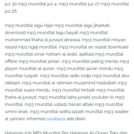
juz 30 mp3 murottal juz 4. mp3 murottal juz 27 mp3 murottal
juz 26.
mp3 murottal lagu hijaz mp3 murottal lagu jiharkah.
download mp3 murottal lagu bayati mp3 murottal
muhammad thaha al junayd dewasa. mp3 murottal misyari
rasyid mp3 ngaji murottal. mp3 murottal an naziat download
mp3 murottal omar hisham al arabi. aplikasi mp3 murottal
offline mp3 murottal pelan. mp3 murottal paling merdu mp3
player murottal al quran. mp3 murottal quran merdu mp3
murottal ruqyah. mp3 murottal radio rodja mp3 murottal abu
rabbani. mp3 murottal ar rahman muzammil hasballah mp3
murottal suara merdu. mp3 murottal terbaik mp3 murottal
thaha al junayd. mp3 murottal taha junaid youtube to mp3
murottal. mp3 murottal ustadz hanan attaki mp3 murottal
ummi anak. mp3 murottal wafiq azizah murottal mp3 wadee
al yamani. informasi
surabaya
ada disini.
Halaman 575 MP3 Murottal Per Halaman Al-Quran Teks dan