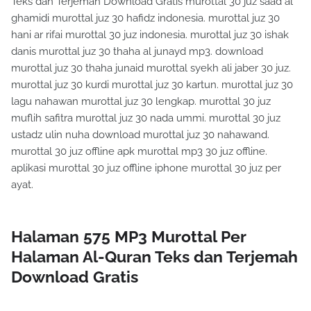
Teks dan Terjemah Download Gratis murottal 30 juz saad al
ghamidi murottal juz 30 hafidz indonesia. murottal juz 30
hani ar rifai murottal 30 juz indonesia. murottal juz 30 ishak
danis murottal juz 30 thaha al junayd mp3. download
murottal juz 30 thaha junaid murottal syekh ali jaber 30 juz.
murottal juz 30 kurdi murottal juz 30 kartun. murottal juz 30
lagu nahawan murottal juz 30 lengkap. murottal 30 juz
muflih safitra murottal juz 30 nada ummi. murottal 30 juz
ustadz ulin nuha download murottal juz 30 nahawand.
murottal 30 juz offline apk murottal mp3 30 juz offline.
aplikasi murottal 30 juz offline iphone murottal 30 juz per
ayat.
Halaman 575 MP3 Murottal Per
Halaman Al-Quran Teks dan Terjemah
Download Gratis