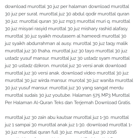
download murottal 30 juz per halaman download murottal
30 juz per surat. murottal juz 30 abdul qodir murottal quran
30 juz. murottal quran 30 juz mp3 murottal muri q. murottal
30 juz misyari rasyid murottal 30 juz mishary rashid alafasy.
murottal 30 juz syaikh moutasem al hameedi murottal 30
juz syaikh abdurrahman al ausy. murottal 30 juz taqy malik
murottal juz 30 thaha. murottal juz 30 tayo murottal 30 juz
ustadz yusuf mansur. murottal juz 30 ustadz syam murottal
juz 30 ustadz dzikron. murotal juz 30 versi anak download
murottal juz 30 versi anak. download video murottal 30 juz
murottal 30 juz wirda mansur. murotal 30 juz wanita murottal
30 juz yusuf mansur. murottal juz 30 yang sangat merdu
murottal sudais 30 juz youtube. Halaman 575 MP3 Murottal
Per Halaman Al-Quran Teks dan Terjemah Download Gratis.
murottal juz 30 zain abu kautsar murottal juz 1-30. murottal
juz 1 sampai 30 murottal anak juz 1-30. download murottal 1-
30 juz murottal quran full 30 juz. murottal juz 30 2016