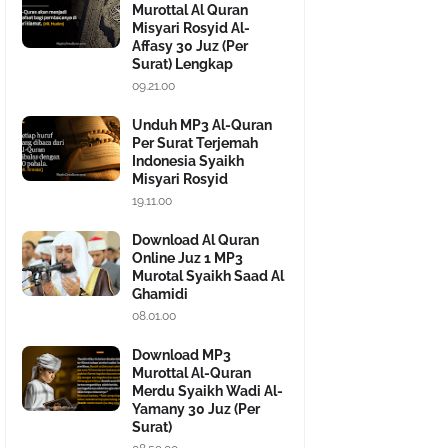
Murottal Al Quran
Misyari Rosyid Al-
Affasy 30 Juz (Per
Surat) Lengkap
09.21.00
Unduh MP3 Al-Quran
Per Surat Terjemah
Indonesia Syaikh
Misyari Rosyid
19.11.00
Download Al Quran
Online Juz 1 MP3
Murotal Syaikh Saad Al
Ghamidi
08.01.00
Download MP3
Murottal Al-Quran
Merdu Syaikh Wadi Al-
Yamany 30 Juz (Per
Surat)