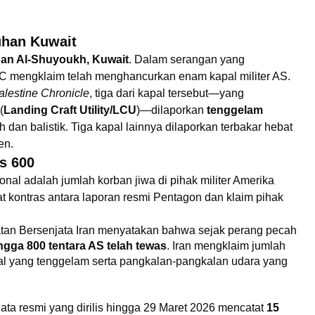
uhan Kuwait
an Al-Shuyoukh, Kuwait
. Dalam serangan yang
GC mengklaim telah menghancurkan enam kapal militer AS.
lestine Chronicle
, tiga dari kapal tersebut—yang
(
Landing Craft Utility/LCU
)—dilaporkan
tenggelam
h dan balistik. Tiga kapal lainnya dilaporkan terbakar hebat
en.
s 600
onal adalah jumlah korban jiwa di pihak militer Amerika
at kontras antara laporan resmi Pentagon dan klaim pihak
tan Bersenjata Iran menyatakan bahwa sejak perang pecah
ngga 800 tentara AS telah tewas
. Iran mengklaim jumlah
al yang tenggelam serta pangkalan-pangkalan udara yang
ata resmi yang dirilis hingga 29 Maret 2026 mencatat
15