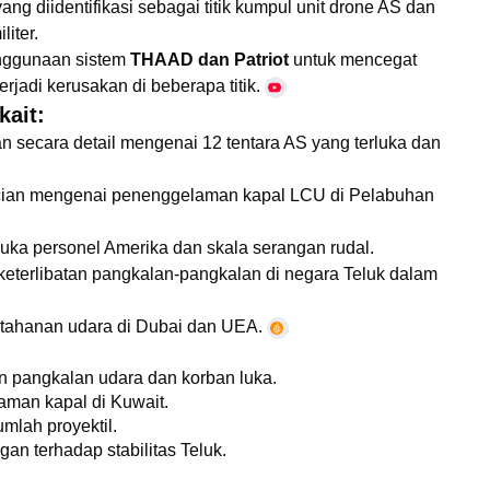
yang diidentifikasi sebagai titik kumpul unit drone AS dan
iter.
enggunaan sistem
THAAD dan Patriot
untuk mencegat
jadi kerusakan di beberapa titik.
YouTube
+4
kait:
n secara detail mengenai 12 tentara AS yang terluka dan
ncian mengenai penenggelaman kapal LCU di Pelabuhan
luka personel Amerika dan skala serangan rudal.
keterlibatan pangkalan-pangkalan di negara Teluk dalam
ertahanan udara di Dubai dan UEA.
Al Jazeera
+4
n pangkalan udara dan korban luka.
aman kapal di Kuwait.
umlah proyektil.
gan terhadap stabilitas Teluk.