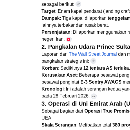
sebagai berikut:
Target
: Enam kapal pendarat (landing craft
Dampak
: Tiga kapal dilaporkan
tenggela
lainnya terbakar dan rusak berat.
Persenjataan
: Dilaporkan menggunakan ru
negeri Iran.
YouTube
+4
2. Pangkalan Udara Prince Sulta
Laporan dari
The Wall Street Journal
dan m
pangkalan strategis ini:
Korban
: Sedikitnya
12 tentara AS terluka
Kerusakan Aset
: Beberapa pesawat pengis
pesawat pengintai
E-3 Sentry AWACS
men
Kronologi
: Ini adalah serangan kedua ya
pada 28 Februari 2026.
WSJ
+4
3. Operasi di Uni Emirat Arab (
Sebagai bagian dari
Operasi True Promis
UEA:
Skala Serangan
: Melibatkan total
380 proy