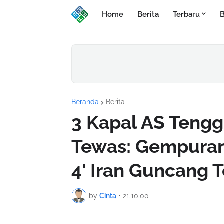
Home
Berita
Terbaru
B
Beranda
Berita
3 Kapal AS Teng
Tewas: Gempuran
4' Iran Guncang 
by
Cinta
•
21.10.00