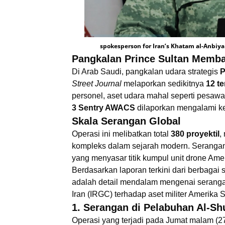
spokesperson for Iran’s Khatam al-Anbiya 
Pangkalan Prince Sultan Memb
Di Arab Saudi, pangkalan udara strategis
P
Street Journal
melaporkan sedikitnya
12 te
personel, aset udara mahal seperti pesaw
3 Sentry AWACS
dilaporkan mengalami ke
Skala Serangan Global
Operasi ini melibatkan total
380 proyektil
,
kompleks dalam sejarah modern. Serangan
yang menyasar titik kumpul unit drone Amer
Berdasarkan laporan terkini dari berbagai 
adalah detail mendalam mengenai seranga
Iran (IRGC) terhadap aset militer Amerika S
1. Serangan di Pelabuhan Al-S
Operasi yang terjadi pada Jumat malam (2