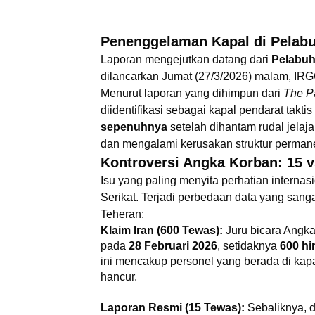
Penenggelaman Kapal di Pelab
Laporan mengejutkan datang dari
Pelabuh
dilancarkan Jumat (27/3/2026) malam, IR
Menurut laporan yang dihimpun dari
The Pa
diidentifikasi sebagai kapal pendarat taktis 
sepenuhnya
setelah dihantam rudal jelaja
dan mengalami kerusakan struktur perman
Kontroversi Angka Korban: 15 v
Isu yang paling menyita perhatian internasi
Serikat. Terjadi perbedaan data yang sang
Teheran:
Klaim Iran (600 Tewas):
Juru bicara Angka
pada
28 Februari 2026
, setidaknya
600 hi
ini mencakup personel yang berada di kap
hancur.
Laporan Resmi (15 Tewas):
Sebaliknya, d