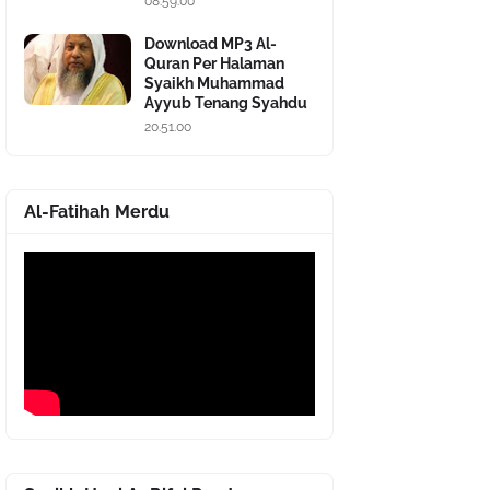
08.59.00
Download MP3 Al-
Quran Per Halaman
Syaikh Muhammad
Ayyub Tenang Syahdu
20.51.00
Al-Fatihah Merdu