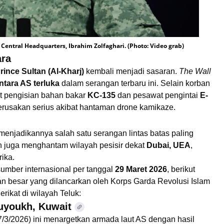
Central Headquarters, Ibrahim Zolfaghari. (Photo: Video grab)
ara
rince Sultan (Al-Kharj)
kembali menjadi sasaran.
The Wall
ntara AS terluka
dalam serangan terbaru ini. Selain korban
at pengisian bahan bakar
KC-135
dan pesawat pengintai
E-
rusakan serius akibat hantaman drone kamikaze.
 menjadikannya salah satu serangan lintas batas paling
 juga menghantam wilayah pesisir dekat
Dubai, UEA
,
ika.
sumber internasional per tanggal
29 Maret 2026
, berikut
n besar yang dilancarkan oleh Korps Garda Revolusi Islam
erikat di wilayah Teluk:
huyoukh, Kuwait
7/3/2026) ini menargetkan armada laut AS dengan hasil