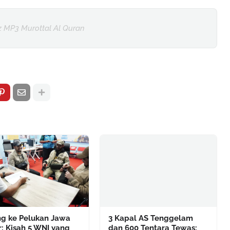
z MP3 Murottal Al Quran
ng ke Pelukan Jawa
3 Kapal AS Tenggelam
: Kisah 5 WNI yang
dan 600 Tentara Tewas: