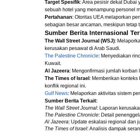
Target Spesifik
: Area pesisir dekat Dubai 
sebuah hotel yang menampung personel mil
Pertahanan
: Otoritas UEA melaporkan p
sebagian besar ancaman, meskipun tetap ter
Sumber Berita Internasional Ter
The Wall Street Journal (WSJ)
: Melaporka
kerusakan pesawat di Arab Saudi.
The Palestine Chronicle
: Menyediakan ri
Kuwait.
Al Jazeera
: Mengonfirmasi jumlah korban 
The Times of Israel
: Memberikan konteks 
konflik regional ini.
Gulf News
: Melaporkan aktivitas sistem p
Sumber Berita Terkait:
The Wall Street Journal
: Laporan kerusaka
The Palestine Chronicle
: Detail penenggel
Al Jazeera
: Update eskalasi regional dan j
The Times of Israel
: Analisis dampak seran