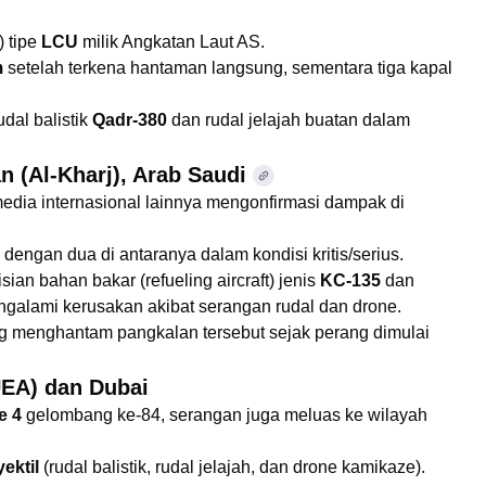
) tipe
LCU
milik Angkatan Laut AS.
m
setelah terkena hantaman langsung, sementara tiga kapal
dal balistik
Qadr-380
dan rudal jelajah buatan dalam
n (Al-Kharj), Arab Saudi
edia internasional lainnya mengonfirmasi dampak di
, dengan dua di antaranya dalam kondisi kritis/serius.
ian bahan bakar (refueling aircraft) jenis
KC-135
dan
galami kerusakan akibat serangan rudal dan drone.
ng menghantam pangkalan tersebut sejak perang dimulai
UEA) dan Dubai
e 4
gelombang ke-84, serangan juga meluas ke wilayah
ektil
(rudal balistik, rudal jelajah, dan drone kamikaze).