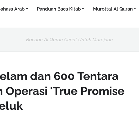
ahasa Arab
Panduan Baca Kitab
Murottal Al Quran
Bacaan Al Quran Cepat Untuk Murojaah
gelam dan 600 Tentara
 Operasi 'True Promise
Teluk