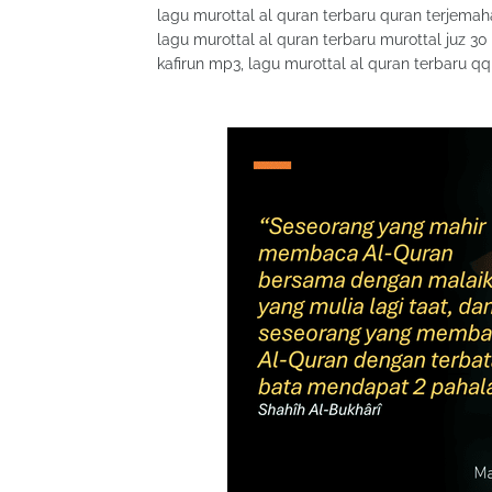
lagu murottal al quran terbaru quran terjemaha
lagu murottal al quran terbaru murottal juz 30 
kafirun mp3, lagu murottal al quran terbaru qq