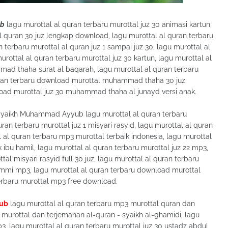
ub
lagu murottal al quran terbaru murottal juz 30 animasi kartun,
l quran 30 juz lengkap download, lagu murottal al quran terbaru
n terbaru murottal al quran juz 1 sampai juz 30, lagu murottal al
ottal al quran terbaru murottal juz 30 kartun, lagu murottal al
d thaha surat al baqarah, lagu murottal al quran terbaru
 quran terbaru download murottal muhammad thaha 30 juz
load murottal juz 30 muhammad thaha al junayd versi anak.
Syaikh Muhammad Ayyub lagu murottal al quran terbaru
ran terbaru murottal juz 1 misyari rasyid, lagu murottal al quran
 al quran terbaru mp3 murottal terbaik indonesia, lagu murottal
ibu hamil, lagu murottal al quran terbaru murottal juz 22 mp3,
al misyari rasyid full 30 juz, lagu murottal al quran terbaru
mi mp3, lagu murottal al quran terbaru download murottal
n terbaru murottal mp3 free download.
yub
lagu murottal al quran terbaru mp3 murottal quran dan
 murottal dan terjemahan al-quran - syaikh al-ghamidi, lagu
3, lagu murottal al quran terbaru murottal juz 30 ustadz abdul