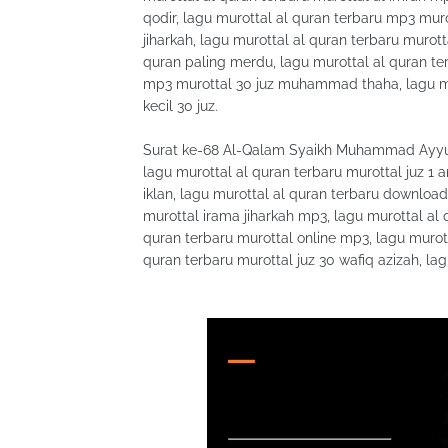
qodir, lagu murottal al quran terbaru mp3 muro
jiharkah, lagu murottal al quran terbaru murot
quran paling merdu, lagu murottal al quran ter
mp3 murottal 30 juz muhammad thaha, lagu m
kecil 30 juz.
Surat ke-68 Al-Qalam Syaikh Muhammad Ayyub l
lagu murottal al quran terbaru murottal juz 1 
iklan, lagu murottal al quran terbaru download
murottal irama jiharkah mp3, lagu murottal al
quran terbaru murottal online mp3, lagu murot
quran terbaru murottal juz 30 wafiq azizah, la