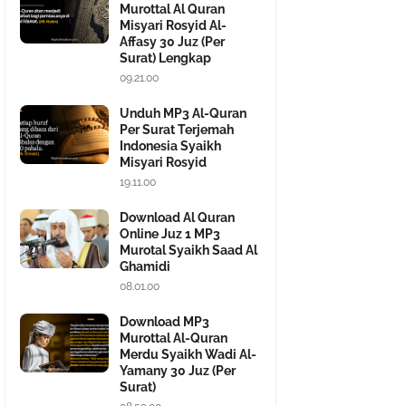
Murottal Al Quran
Misyari Rosyid Al-
Affasy 30 Juz (Per
Surat) Lengkap
09.21.00
Unduh MP3 Al-Quran
Per Surat Terjemah
Indonesia Syaikh
Misyari Rosyid
19.11.00
Download Al Quran
Online Juz 1 MP3
Murotal Syaikh Saad Al
Ghamidi
08.01.00
Download MP3
Murottal Al-Quran
Merdu Syaikh Wadi Al-
Yamany 30 Juz (Per
Surat)