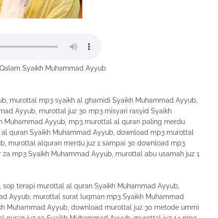
l-Qalam Syaikh Muhammad Ayyub
b, murottal mp3 syaikh al ghamidi Syaikh Muhammad Ayyub,
ad Ayyub, murottal juz 30 mp3 misyari rasyid Syaikh
h Muhammad Ayyub, mp3 murottal al quran paling merdu
 al quran Syaikh Muhammad Ayyub, download mp3 murottal
 murottal alquran merdu juz 1 sampai 30 download mp3
za mp3 Syaikh Muhammad Ayyub, murottal abu usamah juz 1
, sop terapi murottal al quran Syaikh Muhammad Ayyub,
mad Ayyub, murottal surat luqman mp3 Syaikh Muhammad
aikh Muhammad Ayyub, download murottal juz 30 metode ummi