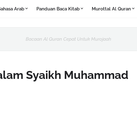
ahasa Arab
Panduan Baca Kitab
Murottal Al Quran
Bacaan Al Quran Cepat Untuk Murojaah
Qalam Syaikh Muhammad