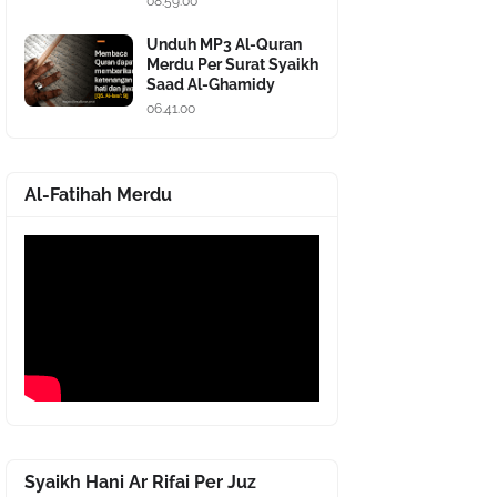
08.59.00
Unduh MP3 Al-Quran
Merdu Per Surat Syaikh
Saad Al-Ghamidy
06.41.00
Al-Fatihah Merdu
Syaikh Hani Ar Rifai Per Juz