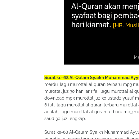
Surat ke-68 Al-Qalam Syaikh Muhammad Ay
merdu, lagu murottal al quran terbaru mp3 muro
murottal juz 30 hani ar rifai, lagu murottal al
download mp3 murottal juz 30 ustadz yusuf man
6 full, lagu murottal al quran terbaru murotta
adalah, lagu murottal al quran terbaru mp3 mu
saud 30 juz lengkap.
Surat ke-68 Al-Qalam Syaikh Muhammad Ayyub 