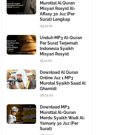
Murottal Al Quran
Misyari Rosyid Al-
Affasy 30 Juz (Per
Surat) Lengkap
09.21.00
Unduh MP3 Al-Quran
Per Surat Terjemah
Indonesia Syaikh
Misyari Rosyid
19.11.00
Download Al Quran
Online Juz 1 MP3
Murotal Syaikh Saad Al
Ghamidi
08.01.00
Download MP3
Murottal Al-Quran
Merdu Syaikh Wadi Al-
Yamany 30 Juz (Per
Surat)