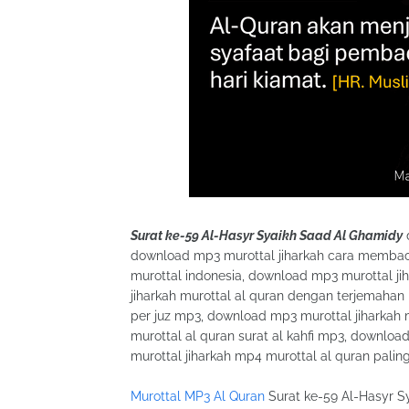
Surat ke-59 Al-Hasyr Syaikh Saad Al Ghamidy
d
download mp3 murottal jiharkah cara membaca
murottal indonesia, download mp3 murottal ji
jiharkah murottal al quran dengan terjemahan
per juz mp3, download mp3 murottal jiharkah 
murottal al quran surat al kahfi mp3, downloa
murottal jiharkah mp4 murottal al quran palin
Murottal MP3 Al Quran
Surat ke-59 Al-Hasyr S