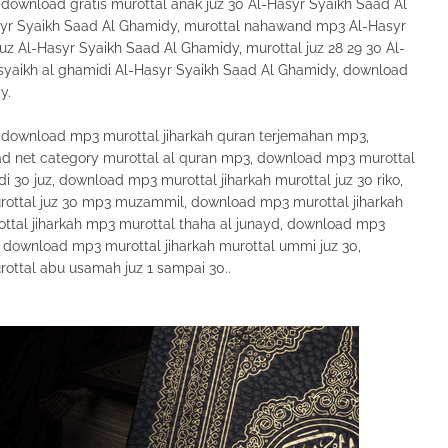
download gratis murottal anak juz 30 Al-Hasyr Syaikh Saad Al
syr Syaikh Saad Al Ghamidy, murottal nahawand mp3 Al-Hasyr
juz Al-Hasyr Syaikh Saad Al Ghamidy, murottal juz 28 29 30 Al-
syaikh al ghamidi Al-Hasyr Syaikh Saad Al Ghamidy, download
y.
 download mp3 murottal jiharkah quran terjemahan mp3,
d net category murottal al quran mp3, download mp3 murottal
30 juz, download mp3 murottal jiharkah murottal juz 30 riko,
ottal juz 30 mp3 muzammil, download mp3 murottal jiharkah
ottal jiharkah mp3 murottal thaha al junayd, download mp3
3, download mp3 murottal jiharkah murottal ummi juz 30,
ottal abu usamah juz 1 sampai 30..