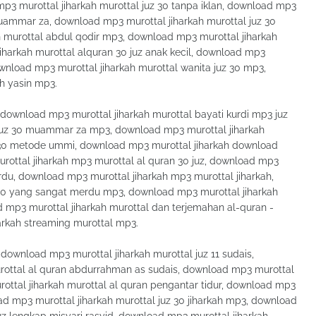
3 murottal jiharkah murottal juz 30 tanpa iklan, download mp3
uammar za, download mp3 murottal jiharkah murottal juz 30
h murottal abdul qodir mp3, download mp3 murottal jiharkah
iharkah murottal alquran 30 juz anak kecil, download mp3
ownload mp3 murottal jiharkah murottal wanita juz 30 mp3,
h yasin mp3.
download mp3 murottal jiharkah murottal bayati kurdi mp3 juz
 juz 30 muammar za mp3, download mp3 murottal jiharkah
30 metode ummi, download mp3 murottal jiharkah download
urottal jiharkah mp3 murottal al quran 30 juz, download mp3
rdu, download mp3 murottal jiharkah mp3 murottal jiharkah,
 30 yang sangat merdu mp3, download mp3 murottal jiharkah
d mp3 murottal jiharkah murottal dan terjemahan al-quran -
arkah streaming murottal mp3.
download mp3 murottal jiharkah murottal juz 11 sudais,
ottal al quran abdurrahman as sudais, download mp3 murottal
rottal jiharkah murottal al quran pengantar tidur, download mp3
oad mp3 murottal jiharkah murottal juz 30 jiharkah mp3, download