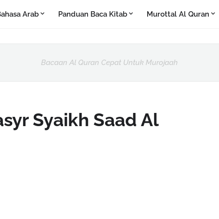
ahasa Arab
Panduan Baca Kitab
Murottal Al Quran
Bacaan Al Quran Cepat Untuk Murojaah
asyr Syaikh Saad Al