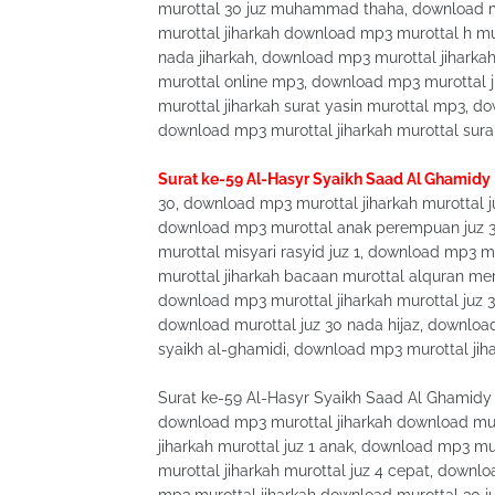
murottal 30 juz muhammad thaha, download mp
murottal jiharkah download mp3 murottal h m
nada jiharkah, download mp3 murottal jiharka
murottal online mp3, download mp3 murottal j
murottal jiharkah surat yasin murottal mp3, d
download mp3 murottal jiharkah murottal sura
Surat ke-59 Al-Hasyr Syaikh Saad Al Ghamidy
30, download mp3 murottal jiharkah murottal
download mp3 murottal anak perempuan juz 
murottal misyari rasyid juz 1, download mp3 m
murottal jiharkah bacaan murottal alquran me
download mp3 murottal jiharkah murottal juz
download murottal juz 30 nada hijaz, downloa
syaikh al-ghamidi, download mp3 murottal jih
Surat ke-59 Al-Hasyr Syaikh Saad Al Ghamidy 
download mp3 murottal jiharkah download mur
jiharkah murottal juz 1 anak, download mp3 mu
murottal jiharkah murottal juz 4 cepat, downl