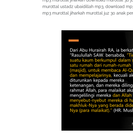
mp3 murottal jiharkah download murottal 30 j
murottal ustadz ubaidillah mp3, download m
mp3 murottal jiharkah murottal juz 30 anak 