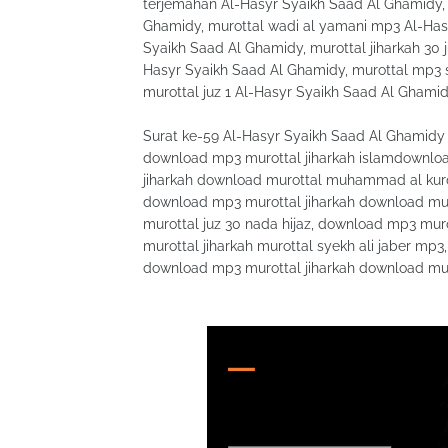
terjemahan Al-Hasyr Syaikh Saad Al Ghamidy, 
Ghamidy, murottal wadi al yamani mp3 Al-Ha
Syaikh Saad Al Ghamidy, murottal jiharkah 30 
Hasyr Syaikh Saad Al Ghamidy, murottal mp3 
murottal juz 1 Al-Hasyr Syaikh Saad Al Ghamid
Surat ke-59 Al-Hasyr Syaikh Saad Al Ghamidy
download mp3 murottal jiharkah islamdownloa
jiharkah download murottal muhammad al kurdi 
download mp3 murottal jiharkah download mur
murottal juz 30 nada hijaz, download mp3 mur
murottal jiharkah murottal syekh ali jaber mp
download mp3 murottal jiharkah download mur