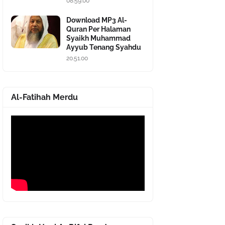
08.59.00
Download MP3 Al-
Quran Per Halaman
Syaikh Muhammad
Ayyub Tenang Syahdu
20.51.00
Al-Fatihah Merdu