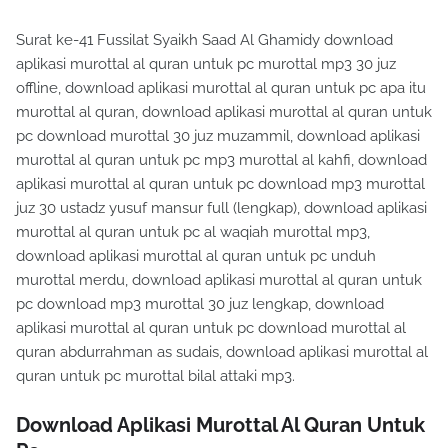
Surat ke-41 Fussilat Syaikh Saad Al Ghamidy download
aplikasi murottal al quran untuk pc murottal mp3 30 juz
offline, download aplikasi murottal al quran untuk pc apa itu
murottal al quran, download aplikasi murottal al quran untuk
pc download murottal 30 juz muzammil, download aplikasi
murottal al quran untuk pc mp3 murottal al kahfi, download
aplikasi murottal al quran untuk pc download mp3 murottal
juz 30 ustadz yusuf mansur full (lengkap), download aplikasi
murottal al quran untuk pc al waqiah murottal mp3,
download aplikasi murottal al quran untuk pc unduh
murottal merdu, download aplikasi murottal al quran untuk
pc download mp3 murottal 30 juz lengkap, download
aplikasi murottal al quran untuk pc download murottal al
quran abdurrahman as sudais, download aplikasi murottal al
quran untuk pc murottal bilal attaki mp3.
Download Aplikasi Murottal Al Quran Untuk