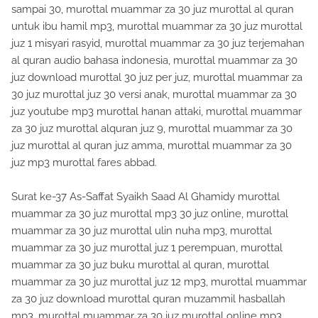
sampai 30, murottal muammar za 30 juz murottal al quran
untuk ibu hamil mp3, murottal muammar za 30 juz murottal
juz 1 misyari rasyid, murottal muammar za 30 juz terjemahan
al quran audio bahasa indonesia, murottal muammar za 30
juz download murottal 30 juz per juz, murottal muammar za
30 juz murottal juz 30 versi anak, murottal muammar za 30
juz youtube mp3 murottal hanan attaki, murottal muammar
za 30 juz murottal alquran juz 9, murottal muammar za 30
juz murottal al quran juz amma, murottal muammar za 30
juz mp3 murottal fares abbad.
Surat ke-37 As-Saffat Syaikh Saad Al Ghamidy murottal
muammar za 30 juz murottal mp3 30 juz online, murottal
muammar za 30 juz murottal ulin nuha mp3, murottal
muammar za 30 juz murottal juz 1 perempuan, murottal
muammar za 30 juz buku murottal al quran, murottal
muammar za 30 juz murottal juz 12 mp3, murottal muammar
za 30 juz download murottal quran muzammil hasballah
mp3, murottal muammar za 30 juz murottal online mp3,