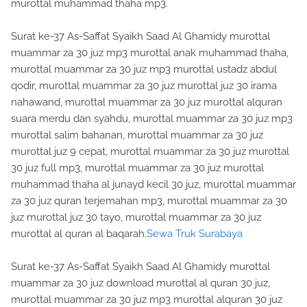
murottal muhammad thaha mp3.
Surat ke-37 As-Saffat Syaikh Saad Al Ghamidy murottal
muammar za 30 juz mp3 murottal anak muhammad thaha,
murottal muammar za 30 juz mp3 murottal ustadz abdul
qodir, murottal muammar za 30 juz murottal juz 30 irama
nahawand, murottal muammar za 30 juz murottal alquran
suara merdu dan syahdu, murottal muammar za 30 juz mp3
murottal salim bahanan, murottal muammar za 30 juz
murottal juz 9 cepat, murottal muammar za 30 juz murottal
30 juz full mp3, murottal muammar za 30 juz murottal
muhammad thaha al junayd kecil 30 juz, murottal muammar
za 30 juz quran terjemahan mp3, murottal muammar za 30
juz murottal juz 30 tayo, murottal muammar za 30 juz
murottal al quran al baqarah.
Sewa Truk Surabaya
Surat ke-37 As-Saffat Syaikh Saad Al Ghamidy murottal
muammar za 30 juz download murottal al quran 30 juz,
murottal muammar za 30 juz mp3 murottal alquran 30 juz