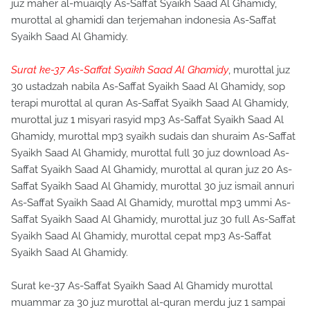
juz maher al-muaiqly As-Saffat Syaikh Saad Al Ghamidy,
murottal al ghamidi dan terjemahan indonesia As-Saffat
Syaikh Saad Al Ghamidy.
Surat ke-37 As-Saffat Syaikh Saad Al Ghamidy
, murottal juz
30 ustadzah nabila As-Saffat Syaikh Saad Al Ghamidy, sop
terapi murottal al quran As-Saffat Syaikh Saad Al Ghamidy,
murottal juz 1 misyari rasyid mp3 As-Saffat Syaikh Saad Al
Ghamidy, murottal mp3 syaikh sudais dan shuraim As-Saffat
Syaikh Saad Al Ghamidy, murottal full 30 juz download As-
Saffat Syaikh Saad Al Ghamidy, murottal al quran juz 20 As-
Saffat Syaikh Saad Al Ghamidy, murottal 30 juz ismail annuri
As-Saffat Syaikh Saad Al Ghamidy, murottal mp3 ummi As-
Saffat Syaikh Saad Al Ghamidy, murottal juz 30 full As-Saffat
Syaikh Saad Al Ghamidy, murottal cepat mp3 As-Saffat
Syaikh Saad Al Ghamidy.
Surat ke-37 As-Saffat Syaikh Saad Al Ghamidy murottal
muammar za 30 juz murottal al-quran merdu juz 1 sampai