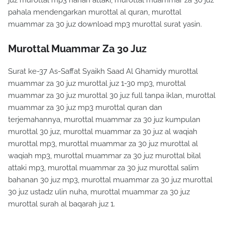
juz murottal mp3 hanan attaki, murottal muammar za 30 juz
pahala mendengarkan murottal al quran, murottal
muammar za 30 juz download mp3 murottal surat yasin.
Murottal Muammar Za 30 Juz
Surat ke-37 As-Saffat Syaikh Saad Al Ghamidy murottal
muammar za 30 juz murottal juz 1-30 mp3, murottal
muammar za 30 juz murottal 30 juz full tanpa iklan, murottal
muammar za 30 juz mp3 murottal quran dan
terjemahannya, murottal muammar za 30 juz kumpulan
murottal 30 juz, murottal muammar za 30 juz al waqiah
murottal mp3, murottal muammar za 30 juz murottal al
waqiah mp3, murottal muammar za 30 juz murottal bilal
attaki mp3, murottal muammar za 30 juz murottal salim
bahanan 30 juz mp3, murottal muammar za 30 juz murottal
30 juz ustadz ulin nuha, murottal muammar za 30 juz
murottal surah al baqarah juz 1.