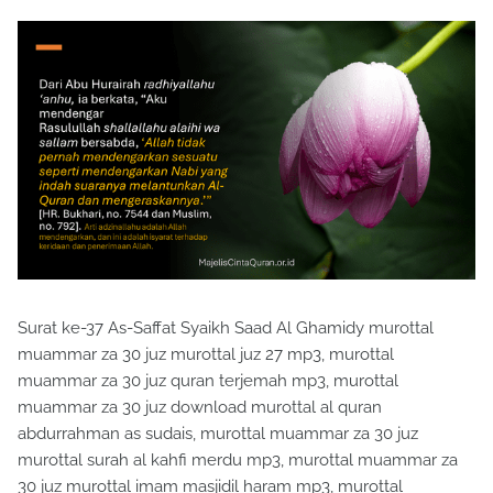
Surat ke-37 As-Saffat Syaikh Saad Al Ghamidy murottal
muammar za 30 juz murottal juz 27 mp3, murottal
muammar za 30 juz quran terjemah mp3, murottal
muammar za 30 juz download murottal al quran
abdurrahman as sudais, murottal muammar za 30 juz
murottal surah al kahfi merdu mp3, murottal muammar za
30 juz murottal imam masjidil haram mp3, murottal