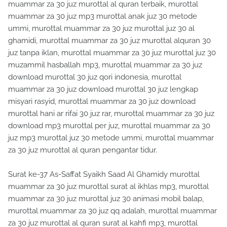
muammar za 30 juz murottal al quran terbaik, murottal
muammar za 30 juz mp3 murottal anak juz 30 metode
ummi, murottal muammar za 30 juz murottal juz 30 al
ghamidi, murottal muammar za 30 juz murottal alquran 30
juz tanpa iklan, murottal muammar za 30 juz murottal juz 30
muzammil hasballah mp3, murottal muammar za 30 juz
download murottal 30 juz qori indonesia, murottal
muammar za 30 juz download murottal 30 juz lengkap
misyari rasyid, murottal muammar za 30 juz download
murottal hani ar rifai 30 juz rar, murottal muammar za 30 juz
download mp3 murottal per juz, murottal muammar za 30
juz mp3 murottal juz 30 metode ummi, murottal muammar
za 30 juz murottal al quran pengantar tidur.
Surat ke-37 As-Saffat Syaikh Saad Al Ghamidy murottal
muammar za 30 juz murottal surat al ikhlas mp3, murottal
muammar za 30 juz murottal juz 30 animasi mobil balap,
murottal muammar za 30 juz qq adalah, murottal muammar
za 30 juz murottal al quran surat al kahfi mp3, murottal