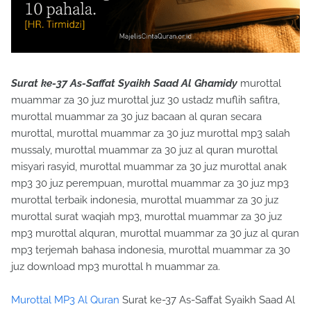
Surat ke-37 As-Saffat Syaikh Saad Al Ghamidy
murottal
muammar za 30 juz murottal juz 30 ustadz muflih safitra,
murottal muammar za 30 juz bacaan al quran secara
murottal, murottal muammar za 30 juz murottal mp3 salah
mussaly, murottal muammar za 30 juz al quran murottal
misyari rasyid, murottal muammar za 30 juz murottal anak
mp3 30 juz perempuan, murottal muammar za 30 juz mp3
murottal terbaik indonesia, murottal muammar za 30 juz
murottal surat waqiah mp3, murottal muammar za 30 juz
mp3 murottal alquran, murottal muammar za 30 juz al quran
mp3 terjemah bahasa indonesia, murottal muammar za 30
juz download mp3 murottal h muammar za.
Murottal MP3 Al Quran
Surat ke-37 As-Saffat Syaikh Saad Al