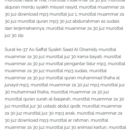
murottal nabil ar rifai, murottal muammar za 30 juz murottal
alquran merdu syaikh misyari rasyid, murottal muammar za
30 juz download mp3 murottal juz 1, murottal muammar za
30 juz murottal quran mp3 30 juz abdurrahman as sudais
dan terjemahannya, murottal muammar za 30 juz murottal
juz 30 zip.
Surat ke-37 As-Saffat Syaikh Saad Al Ghamidy murottal
muammar za 30 juz murottal juz 30 irama bayati, murottal
muammar za 30 juz murottal pengantar tidur mp3, murottal
muammar za 30 juz murottal mp3 sudais, murottal
muammar za 30 juz murottal quran muhammad thaha al
junayd mp3, murottal muammar za 30 juz mp3 murottal juz
30 muhammad thaha, murottal muammar za 30 juz
murottal quran surah al-baqarah, murottal muammar za 30
juz murottal juz 30 ustadz abdul qodir, murottal muammar
za 30 juz murottal juz 30 mp3 anak, murottal muammar za
30 juz download mp3 murottal ar rahman, murottal
muammar za 30 juz murottal juz 30 animasi kartun, murottal