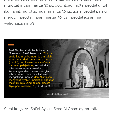
murottal muammar za 30 juz download mp3 murottal untuk
ibu hamil, murottal muammar za 30 juz qori murottal paling
merdu, murottal muammar za 30 juz murottal juz amma
wafiq azizah mp3.
Surat ke-37 As-Saffat Syaikh Saad Al Ghamidy murottal