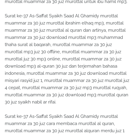
murottal muammar za 30 juz murottal untuk ibu hamil mp3.
Surat ke-37 As-Saffat Syaikh Saad Al Ghamidy murottal
muammar za 30 juz murottal ibrahim elhaq mp3, murottal
muammar za 30 juz murottal al quran dan artinya, murottal
muammar za 30 juz download murottal mp3 muhammad
thaha surat al baqarah, murottal muammar za 30 juz
murottal mp3 juz 30 offline, murottal muammar za 30 juz
murottal juz 30 mp3 online, murottal muammar za 30 juz
download mp3 al-quran 30 juz dan terjemahan bahasa
indonesia, murottal muammar za 30 juz download murottal
misyari rasyid juz 1, murottal muammar za 30 juz murottal juz
4 cepat, murottal muammar za 30 juz mp3 murottal ruqyah,
murottal muammar za 30 juz download mp3 murottal quran
30 juz syaikh nabil ar rifai.
Surat ke-37 As-Saffat Syaikh Saad Al Ghamidy murottal
muammar za 30 juz cara membaca murottal al quran,
murottal muammar za 30 juz murottal alquran merdu juz 1