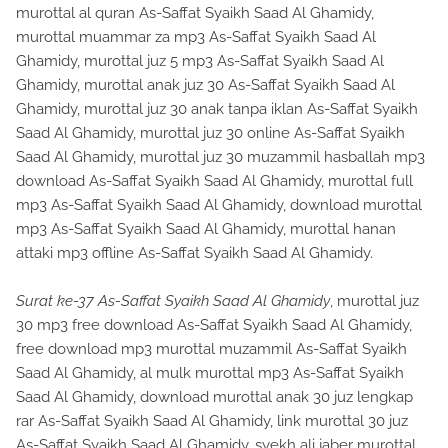
murottal al quran As-Saffat Syaikh Saad Al Ghamidy,
murottal muammar za mp3 As-Saffat Syaikh Saad Al
Ghamidy, murottal juz 5 mp3 As-Saffat Syaikh Saad Al
Ghamidy, murottal anak juz 30 As-Saffat Syaikh Saad Al
Ghamidy, murottal juz 30 anak tanpa iklan As-Saffat Syaikh
Saad Al Ghamidy, murottal juz 30 online As-Saffat Syaikh
Saad Al Ghamidy, murottal juz 30 muzammil hasballah mp3
download As-Saffat Syaikh Saad Al Ghamidy, murottal full
mp3 As-Saffat Syaikh Saad Al Ghamidy, download murottal
mp3 As-Saffat Syaikh Saad Al Ghamidy, murottal hanan
attaki mp3 offline As-Saffat Syaikh Saad Al Ghamidy.
Surat ke-37 As-Saffat Syaikh Saad Al Ghamidy
, murottal juz
30 mp3 free download As-Saffat Syaikh Saad Al Ghamidy,
free download mp3 murottal muzammil As-Saffat Syaikh
Saad Al Ghamidy, al mulk murottal mp3 As-Saffat Syaikh
Saad Al Ghamidy, download murottal anak 30 juz lengkap
rar As-Saffat Syaikh Saad Al Ghamidy, link murottal 30 juz
As-Saffat Syaikh Saad Al Ghamidy, syekh ali jaber murottal