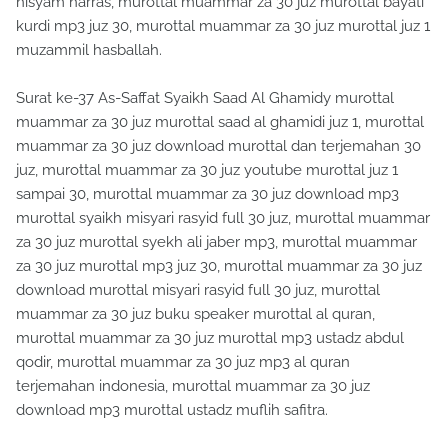
hisyam harras, murottal muammar za 30 juz murottal bayati
kurdi mp3 juz 30, murottal muammar za 30 juz murottal juz 1
muzammil hasballah.
Surat ke-37 As-Saffat Syaikh Saad Al Ghamidy murottal
muammar za 30 juz murottal saad al ghamidi juz 1, murottal
muammar za 30 juz download murottal dan terjemahan 30
juz, murottal muammar za 30 juz youtube murottal juz 1
sampai 30, murottal muammar za 30 juz download mp3
murottal syaikh misyari rasyid full 30 juz, murottal muammar
za 30 juz murottal syekh ali jaber mp3, murottal muammar
za 30 juz murottal mp3 juz 30, murottal muammar za 30 juz
download murottal misyari rasyid full 30 juz, murottal
muammar za 30 juz buku speaker murottal al quran,
murottal muammar za 30 juz murottal mp3 ustadz abdul
qodir, murottal muammar za 30 juz mp3 al quran
terjemahan indonesia, murottal muammar za 30 juz
download mp3 murottal ustadz muflih safitra.