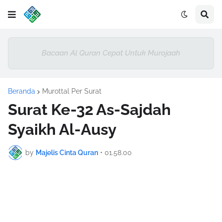
Bacaan Al Quran Cepat Untuk Murojaah
Beranda
Murottal Per Surat
Surat Ke-32 As-Sajdah
Syaikh Al-Ausy
by
Majelis Cinta Quran
•
01.58.00