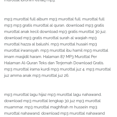
mp3 murottal full album mp3 murottal full. murottal full
mp3 mp3 gratis murottal al quran. download mp3 gratis
murottal anak kecil download mp3 gratis murottal 30 juz.
download mp3 gratis murottal surah al waqiah mp3
murottal hazza al balushi. mp3 murottal husairi mp3
murottal irwansyah. mp3 murottal ibu hamil mp3 murottal
imam masjidil haram. Halaman 87 MP3 Murottal Per
Halaman Al-Quran Teks dan Terjemah Download Gratis.
mp3 murottal irama kurdi mp3 murottal juz 4. mp3 murottal
juz amma anak mp3 murottal juz 26.
mp3 murottal lagu hijaz mp3 murottal lagu nahawand.
download mp3 murottal lengkap 30 juz mp3 murottal
muammar. mp3 murottal maghfirah m hussein mp3
murottal nahawand. download mp3 murottal nahawand