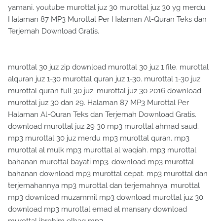
yamani. youtube murottal juz 30 murottal juz 30 yg merdu.
Halaman 87 MP3 Murottal Per Halaman Al-Quran Teks dan
Terjemah Download Gratis.
murottal 30 juz zip download murottal 30 juz 1 file. murottal
alquran juz 1-30 murottal quran juz 1-30. murottal 1-30 juz
murottal quran full 30 juz. murottal juz 30 2016 download
murottal juz 30 dan 29. Halaman 87 MP3 Murottal Per
Halaman Al-Quran Teks dan Terjemah Download Gratis.
download murottal juz 29 30 mp3 murottal ahmad saud.
mp3 murottal 30 juz merdu mp3 murottal quran. mp3
murottal al mulk mp3 murottal al waqiah. mp3 murottal
bahanan murottal bayati mp3. download mp3 murottal
bahanan download mp3 murottal cepat. mp3 murottal dan
terjemahannya mp3 murottal dan terjemahnya. murottal
mp3 download muzammil mp3 download murottal juz 30.
download mp3 murottal emad al mansary download
murottal ibrohim elhaq mp3.