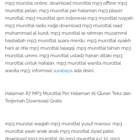
mp3 murotal online. download murottal mp3 offline mp3
murottal pelan. mp3 murottal per halaman mp3 player
murottal. mp3 murottal qori indonesia mp3 murottal ruqyah.
mp3 murottal radio rodja download mp3 murottal raad
mohammad al kurdi. mp3 murottal ar rahman muzammil
hasballah mp3 murottal suara merdu. mp3 murottal syaikh
hani ar rifai mp3 murottal talaqqi. mp3 murottal tahsin mp3
murottal ummi. mp3 murottal ustadz hanan attaki mp3
murottal untuk hafalan. mp3 murottal wanita murottal
wanita mp3. informasi
surabaya
ada disini.
Halaman 87 MP3 Murottal Per Halaman Al-Quran Teks dan
Terjemah Download Gratis
mp3 murotal waqiah mp3 murottal yusuf mansur. mp3
murottal yasin anak anak mp3 murottal ziyad patel.
download mp3 murottal zip mp3 murottal juz 10. mp3