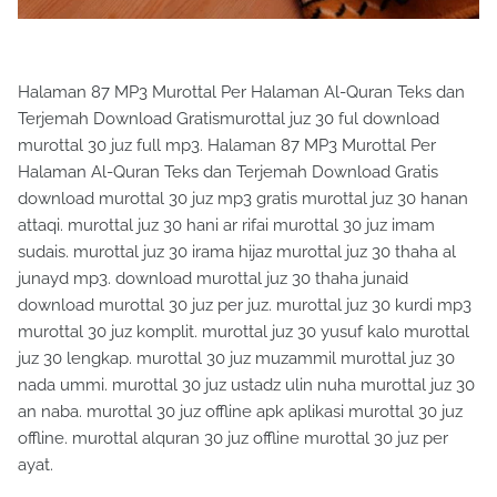
Halaman 87 MP3 Murottal Per Halaman Al-Quran Teks dan
Terjemah Download Gratismurottal juz 30 ful download
murottal 30 juz full mp3. Halaman 87 MP3 Murottal Per
Halaman Al-Quran Teks dan Terjemah Download Gratis
download murottal 30 juz mp3 gratis murottal juz 30 hanan
attaqi. murottal juz 30 hani ar rifai murottal 30 juz imam
sudais. murottal juz 30 irama hijaz murottal juz 30 thaha al
junayd mp3. download murottal juz 30 thaha junaid
download murottal 30 juz per juz. murottal juz 30 kurdi mp3
murottal 30 juz komplit. murottal juz 30 yusuf kalo murottal
juz 30 lengkap. murottal 30 juz muzammil murottal juz 30
nada ummi. murottal 30 juz ustadz ulin nuha murottal juz 30
an naba. murottal 30 juz offline apk aplikasi murottal 30 juz
offline. murottal alquran 30 juz offline murottal 30 juz per
ayat.