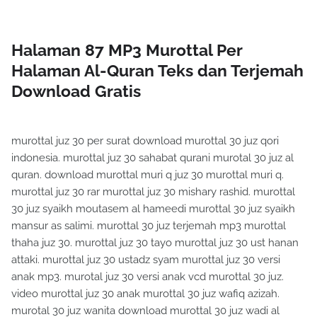
Halaman 87 MP3 Murottal Per
Halaman Al-Quran Teks dan Terjemah
Download Gratis
murottal juz 30 per surat download murottal 30 juz qori
indonesia. murottal juz 30 sahabat qurani murotal 30 juz al
quran. download murottal muri q juz 30 murottal muri q.
murottal juz 30 rar murottal juz 30 mishary rashid. murottal
30 juz syaikh moutasem al hameedi murottal 30 juz syaikh
mansur as salimi. murottal 30 juz terjemah mp3 murottal
thaha juz 30. murottal juz 30 tayo murottal juz 30 ust hanan
attaki. murottal juz 30 ustadz syam murottal juz 30 versi
anak mp3. murotal juz 30 versi anak vcd murottal 30 juz.
video murottal juz 30 anak murottal 30 juz wafiq azizah.
murotal 30 juz wanita download murottal 30 juz wadi al