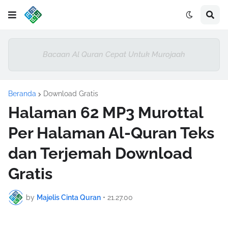
Bacaan Al Quran Cepat Untuk Murojaah
Beranda
Download Gratis
Halaman 62 MP3 Murottal
Per Halaman Al-Quran Teks
dan Terjemah Download
Gratis
by
Majelis Cinta Quran
•
21.27.00