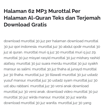
Halaman 62 MP3 Murottal Per
Halaman Al-Quran Teks dan Terjemah
Download Gratis
download murottal 30 juz per halaman download murottal
30 juz qori indonesia. murottal juz 30 abdul qodir murotal 30
juz al quran. murottal muri q juz 30 murottal muri q juz 29.
murottal 30 juz misyari rasyid murottal 30 juz mishary rashid
alafasy. murottal 30 juz suara merdu murottal 30 juz syaikh
mansur as salimi. murottal 30 juz thaha al junayd murottal
juz 30 thaha. murottal juz 30 tilawati murottal 30 juz ustadz
yusuf mansur. murottal juz 30 ustadz syam murottal juz 30
ust abu rabbani. murottal juz 30 versi anak download
murottal juz 30 versi anak. download video murottal 30 juz
murottal 30 juz wirda mansur. murotal 30 juz wanita
download murottal 30 juz wanita. murottal juz 30 yang