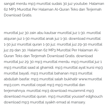
sangat merdu mp3 murottal sudais 30 juz youtube. Halaman
62 MP3 Murottal Per Halaman Al-Quran Teks dan Terjemah
Download Gratis.
murottal juz 30 zain abu kautsar murottal juz 1-30. murottal
alquran juz 1-30 murottal anak juz 1-30. download murottal
1-30 juz murottal quran 1-30 juz. murottal juz 29-30 murottal
juz 29 dan 30. Halaman 62 MP3 Murottal Per Halaman Al-
Quran Teks dan Terjemah Download Gratis. download
murottal juz 29 30 mp3 murottal merdu. mp3 murottal juz 1
mp3 murottal saad al ghamidi. mp3 murottal ayat kursi mp3
murottal bayati. mp3 murottal bahanan mp3 murottal
abdullah basfar. mp3 murottal salah bukhatir www.murottal
mp3.com. murottal cepat mp3 mp3 murottal dan
terjemahnya. murottal mp3 download muzammil mp3
download murottal quran. mp3 murottal youssef edghouch
download mp3 murottal syaikh emad al mansary.