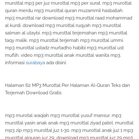
murottal mp3 per juz murottal mp3 per surat. mp3 murottal
quran merdu mp3 murottal quran muzammil hasballah.
mp3 murottal rar download mp3 murottal raad mohammad
al kurdi. download mp3 murottal ruqyah mp3 murottal
salman al utaybi. mp3 murottal terjemahan mp3 murottal
taqy malik. mp3 murottal terjemah mp3 murottal ummi.
mp3 murottal ustadz murtadho habibi mp3 murottal ust
muflih. video mp3 murottal anak murottal wanita mp3.
informasi
surabaya
ada disini.
Halaman 62 MP3 Murottal Per Halaman Al-Quran Teks dan
Terjemah Download Gratis
mp3 murotal waqiah mp3 murottal yusuf mansur. mp3
murottal yasin anak anak mp3 murottal ziyad patel. murottal
mp3 zip mp3 murottal juz 1-30. mp3 murottal anak juz 1 mp3
murottal alquran juz 29. download mp3 murottal juz 29 mp3