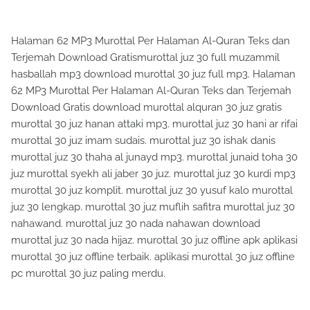
Halaman 62 MP3 Murottal Per Halaman Al-Quran Teks dan
Terjemah Download Gratismurottal juz 30 full muzammil
hasballah mp3 download murottal 30 juz full mp3. Halaman
62 MP3 Murottal Per Halaman Al-Quran Teks dan Terjemah
Download Gratis download murottal alquran 30 juz gratis
murottal 30 juz hanan attaki mp3. murottal juz 30 hani ar rifai
murottal 30 juz imam sudais. murottal juz 30 ishak danis
murottal juz 30 thaha al junayd mp3. murottal junaid toha 30
juz murottal syekh ali jaber 30 juz. murottal juz 30 kurdi mp3
murottal 30 juz komplit. murottal juz 30 yusuf kalo murottal
juz 30 lengkap. murottal 30 juz muflih safitra murottal juz 30
nahawand. murottal juz 30 nada nahawan download
murottal juz 30 nada hijaz. murottal 30 juz offline apk aplikasi
murottal 30 juz offline terbaik. aplikasi murottal 30 juz offline
pc murottal 30 juz paling merdu.