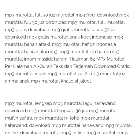
mp3 murottal full 30 juz murottal mp3 free. download mp3
murottal full 30 juz download mp3 murottal full. murottal
mp3 gratis download mp3 gratis murottal anak 30 juz.
download mp3 gratis murottal anak kecil indonesia mp3
murottal hanan attaki. mp3 murottal hafidz indonesia
murottal hani ar rifai mp3. mp3 murottal ibu hamil mp3
murottal imam masjidil haram. Halaman 62 MP3 Murottal
Per Halaman Al-Quran Teks dan Terjemah Download Gratis.
mp3 murottal indah mp3 murottal juz 2. mp3 murottal juz
amma anak mp3 murottal khalid al jaleel.
mp3 murottal lengkap mp3 murottal lagu nahawand.
download mp3 murottal lengkap 30 juz mp3 murottal
muflih safitra. mp3 murottal m toha mp3 murottal
nahawand. download mp3 murottal nahawand mp3 murotal
online. download murottal mp3 offline mp3 murottal per juz.