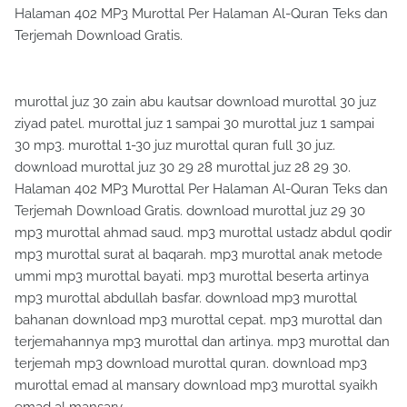
Halaman 402 MP3 Murottal Per Halaman Al-Quran Teks dan
Terjemah Download Gratis.
murottal juz 30 zain abu kautsar download murottal 30 juz
ziyad patel. murottal juz 1 sampai 30 murottal juz 1 sampai
30 mp3. murottal 1-30 juz murottal quran full 30 juz.
download murottal juz 30 29 28 murottal juz 28 29 30.
Halaman 402 MP3 Murottal Per Halaman Al-Quran Teks dan
Terjemah Download Gratis. download murottal juz 29 30
mp3 murottal ahmad saud. mp3 murottal ustadz abdul qodir
mp3 murottal surat al baqarah. mp3 murottal anak metode
ummi mp3 murottal bayati. mp3 murottal beserta artinya
mp3 murottal abdullah basfar. download mp3 murottal
bahanan download mp3 murottal cepat. mp3 murottal dan
terjemahannya mp3 murottal dan artinya. mp3 murottal dan
terjemah mp3 download murottal quran. download mp3
murottal emad al mansary download mp3 murottal syaikh
emad al mansary.