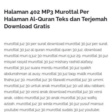
Halaman 402 MP3 Murottal Per
Halaman Al-Quran Teks dan Terjemah
Download Gratis
murottal juz 30 per surat download murottal 30 juz per surat.
murottal 30 juz al quran murottal quran 30 juz. download
murottal muri q juz 30 murottal muri q juz 29. murottal 30 juz
misyari rasyid murottal 30 juz mishary rashid alafasy.
murottal 30 juz suara merdu murottal 30 juz syaikh
abdurrahman al ausy. murottal 30 juz taqy malik murottal
thaha juz 30. murottal juz 30 tilawati murottal juz 30 ummi.
murottal juz 30 untuk anak murottal juz 30 ust abu rabbani.
murottal juz 30 versi anak download murottal juz 30 versi
anak. video murottal juz 30 anak murottal 30 juz wafiq
azizah. murottal juz 30 wirda murottal 30 juz yusuf mansur.
youtube murottal juz 30 murottal sudais 30 juz youtube.