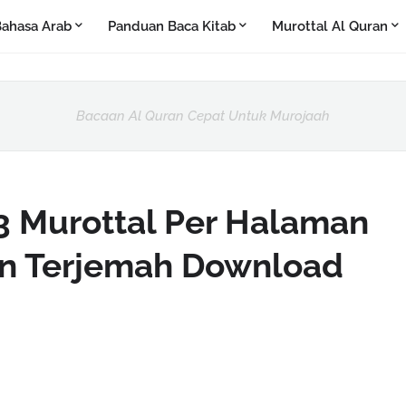
ahasa Arab
Panduan Baca Kitab
Murottal Al Quran
Bacaan Al Quran Cepat Untuk Murojaah
 Murottal Per Halaman
an Terjemah Download