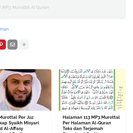
z MP3 Murottal Al Quran
aman
urottal Per Juz
Halaman 113 MP3 Murottal
ap Syaikh Misyari
Per Halaman Al-Quran
d Al-Affasy
Teks dan Terjemah