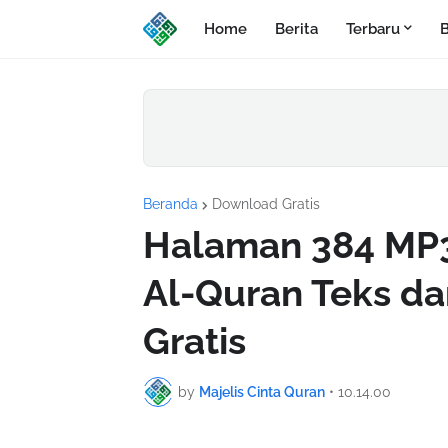
Home
Berita
Terbaru
B
Beranda
Download Gratis
Halaman 384 MP3
Al-Quran Teks d
Gratis
by
Majelis Cinta Quran
•
10.14.00