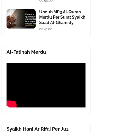
08.59.00
Unduh MP3 Al-Quran
Merdu Per Surat Syaikh
Saad Al-Ghamidy
06.41.00
Al-Fatihah Merdu
Syaikh Hani Ar Rifai Per Juz