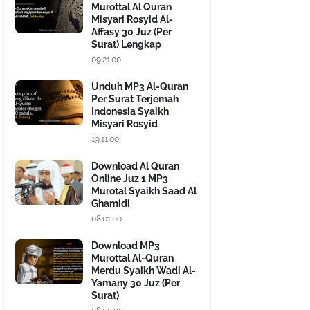
Murottal Al Quran
Misyari Rosyid Al-
Affasy 30 Juz (Per
Surat) Lengkap
09.21.00
Unduh MP3 Al-Quran
Per Surat Terjemah
Indonesia Syaikh
Misyari Rosyid
19.11.00
Download Al Quran
Online Juz 1 MP3
Murotal Syaikh Saad Al
Ghamidi
08.01.00
Download MP3
Murottal Al-Quran
Merdu Syaikh Wadi Al-
Yamany 30 Juz (Per
Surat)