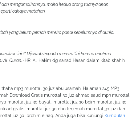
ri dan mengamalkannya, maka kedua orang tuanya akan
eperti cahaya matahari.
ubah yang belum pernah mereka pakai sebelumnya di dunia.
akaikan ini ?" Dijawab kepada mereka "ini karena anakmu
) Al-Quran.
(HR. Al-Hakim dg sanad Hasan dalam kitab shahih
d thaha mp3 murottal 30 juz abu usamah. Halaman 245 MP3
emah Download Gratis murottal 30 juz ahmad saud mp3 murottal
nya murottal juz 30 bayati. murottal juz 30 boim murottal juz 30
wnload gratis. murottal juz 30 dan terjemah murottal 30 juz dan
ottal juz 30 ibrohim elhaq. Anda juga bisa kunjungi
Kumpulan