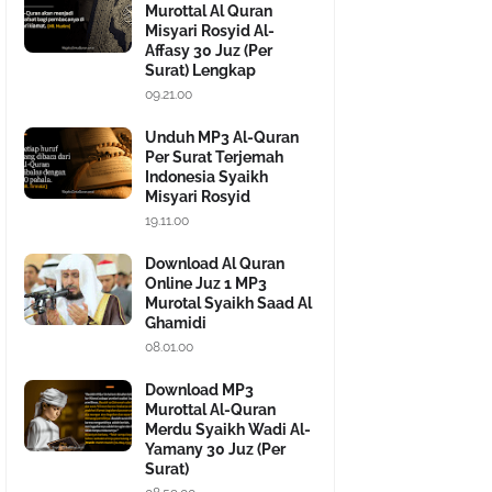
Murottal Al Quran
Misyari Rosyid Al-
Affasy 30 Juz (Per
Surat) Lengkap
09.21.00
Unduh MP3 Al-Quran
Per Surat Terjemah
Indonesia Syaikh
Misyari Rosyid
19.11.00
Download Al Quran
Online Juz 1 MP3
Murotal Syaikh Saad Al
Ghamidi
08.01.00
Download MP3
Murottal Al-Quran
Merdu Syaikh Wadi Al-
Yamany 30 Juz (Per
Surat)