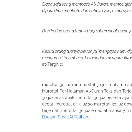
Siapa saja yang membaca Al-Quran, mempelaja
dipakaikan mahkota dari cahaya yang sinarnya s
Dan kedua orang tuanya juga akan dipakaikan j
Kedua orang tuanya bertanya "mengapa kami dip
mengambil (membaca, belajar dan mengamalkan
at-Targhib)
murottal 30 juz rar murottal 30 juz muhamma
Murottal Per Halaman Al-Quran Teks dan Terj
30 juz anak-anak. murottal 30 juz beserta ayat
cepat. murottal cilik juz 30 murottal 30 juz do
terjemah. murottal 30 juz emad al mansary mur
Bacaan Surat Al Fatihah.