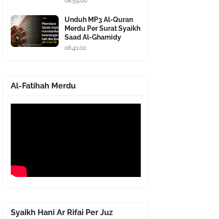
08.59.00
Unduh MP3 Al-Quran
Merdu Per Surat Syaikh
Saad Al-Ghamidy
06.41.00
Al-Fatihah Merdu
Syaikh Hani Ar Rifai Per Juz