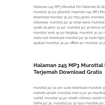
Halaman 245 MP3 Murottal Per Halaman Al-Qur
murottal 30 juz ghomidi. Halaman 245 MP3 Mu
download murottal 30 juz mp3 gratis murottal ju
indonesia. murottal juz 30 ishak danis murottal
syekh ali jaber 30 juz. murottal juz 30 kartun 
murottal anak 30 juz lengkap. murottal 30 juz 
nada rost download murottal juz 30 nada hijaz. m
aplikasi murottal 30 juz offline pc murottal 30
Halaman 245 MP3 Murottal 
Terjemah Download Gratis
murottal juz 30 per surat download murottal 30
metode qiroati. murottal muri q juz 30 murottal
rashid. murottal 30 juz sheikh mishary rashid m
thaha juz 30. murottal juz 30 tayo murottal juz