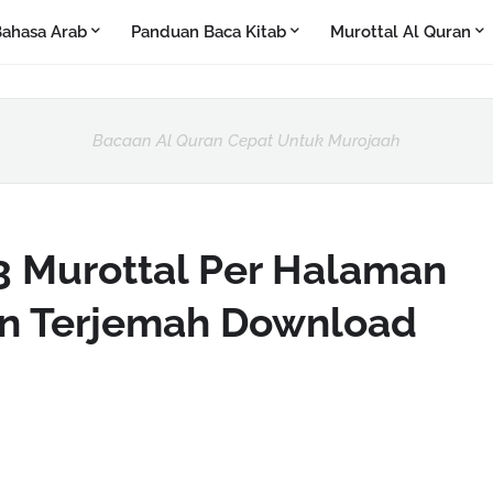
ahasa Arab
Panduan Baca Kitab
Murottal Al Quran
Bacaan Al Quran Cepat Untuk Murojaah
 Murottal Per Halaman
an Terjemah Download