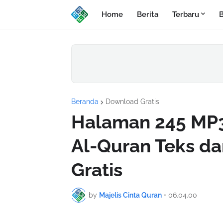
Home
Berita
Terbaru
B
Beranda
Download Gratis
Halaman 245 MP3
Al-Quran Teks d
Gratis
by
Majelis Cinta Quran
•
06.04.00