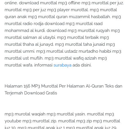
online. download murottal mp3 offline mp3 murottal per juz.
murottal mp3 per juz mp3 player murottal. mp3 murottal
quran anak mp3 murottal quran muzammil hasballah. mp3
murottal radio rodja download mp3 murottal raad
mohammad al kurdi. download mp3 murottal ruqyah mp3
murottal salman al utaybi. mp3 murottal terbaik mp3
murottal thaha al junayd. mp3 murottal taha junaid mp3
murottal ummi. mp3 murottal ustadz murtadho habibi mp3
murottal ust muflih. mp3 murottal wafiq azizah mp3
murottal wafa. informasi
surabaya
ada disini.
Halaman 156 MP3 Murottal Per Halaman Al-Quran Teks dan
Terjemah Download Gratis
mp3 murotal waqiah mp3 murottal yasin. murottal mp3
youtube mp3 murottal zip. murottal mp3 zip mp3 murottal
juz 10. mp3 murottal anak juz 1 mp3 murottal anak juz 29.