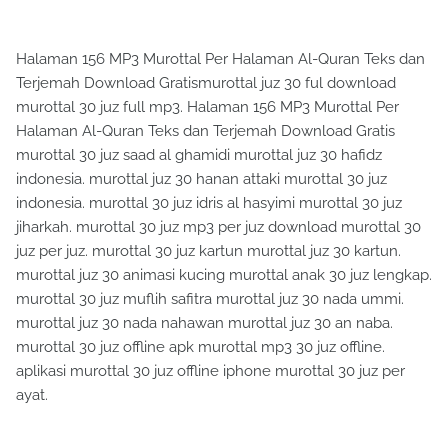
Halaman 156 MP3 Murottal Per Halaman Al-Quran Teks dan
Terjemah Download Gratismurottal juz 30 ful download
murottal 30 juz full mp3. Halaman 156 MP3 Murottal Per
Halaman Al-Quran Teks dan Terjemah Download Gratis
murottal 30 juz saad al ghamidi murottal juz 30 hafidz
indonesia. murottal juz 30 hanan attaki murottal 30 juz
indonesia. murottal 30 juz idris al hasyimi murottal 30 juz
jiharkah. murottal 30 juz mp3 per juz download murottal 30
juz per juz. murottal 30 juz kartun murottal juz 30 kartun.
murottal juz 30 animasi kucing murottal anak 30 juz lengkap.
murottal 30 juz muflih safitra murottal juz 30 nada ummi.
murottal juz 30 nada nahawan murottal juz 30 an naba.
murottal 30 juz offline apk murottal mp3 30 juz offline.
aplikasi murottal 30 juz offline iphone murottal 30 juz per
ayat.