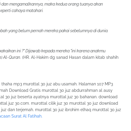
ri dan mengamalkannya, maka kedua orang tuanya akan
eperti cahaya matahari.
ubah yang belum pernah mereka pakai sebelumnya di dunia.
akaikan ini ?" Dijawab kepada mereka "ini karena anakmu
) Al-Quran.
(HR. Al-Hakim dg sanad Hasan dalam kitab shahih
d thaha mp3 murottal 30 juz abu usamah. Halaman 107 MP3
emah Download Gratis murottal 30 juz abdurrahman al ausy
tal 30 juz beserta ayatnya murottal juz 30 bahanan. download
tal juz 30.com. murottal cilik juz 30 murottal 30 juz download
juz dan terjemah. murottal 30 juz ibrohim elhaq murottal 30 juz
aan Surat Al Fatihah.