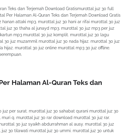
an Teks dan Terjemah Download Gratismurottal juz 30 full
ttal Per Halaman Al-Quran Teks dan Terjemah Download Gratis
 hanan attaki mp3. murottal juz 30 hani ar rifai murottal 30 juz
tal juz 30 thaha al junayd mp3. murottal 30 juz mp3 per juz
z kartun mp3 murottal 30 juz komplit. murottal juz 30 lagu
l 30 juz muzammil murottal juz 30 nada hijaz. murottal 30 juz
hijaz. murottal 30 juz online murottal mp3 30 juz offline.
z perempuan.
Per Halaman Al-Quran Teks dan
 juz per surat. murottal juz 30 sahabat qurani murottal juz 30
 muri q. murottal juz 30 rar download murottal 30 juz rar.
rottal 30 juz syaikh abdurrahman al ausy. murottal 30 juz
 juz 30 tilawati murottal juz 30 ummi. murottal juz 30 untuk