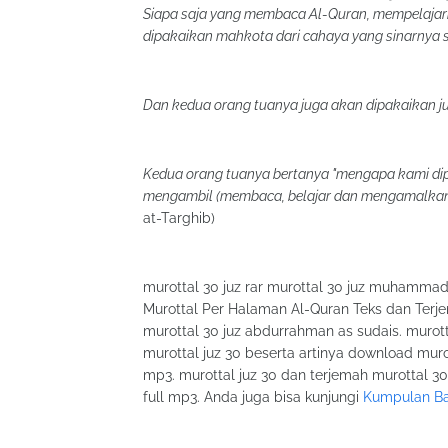
Siapa saja yang membaca Al-Quran, mempelaja
dipakaikan mahkota dari cahaya yang sinarnya s
Dan kedua orang tuanya juga akan dipakaikan j
Kedua orang tuanya bertanya "mengapa kami dip
mengambil (membaca, belajar dan mengamalkan
at-Targhib)
murottal 30 juz rar murottal 30 juz muhamma
Murottal Per Halaman Al-Quran Teks dan Terj
murottal 30 juz abdurrahman as sudais. murot
murottal juz 30 beserta artinya download murot
mp3. murottal juz 30 dan terjemah murottal 30 
full mp3. Anda juga bisa kunjungi
Kumpulan Bac