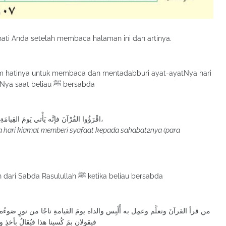
 hati Anda setelah membaca halaman ini dan artinya.
lam hatinya untuk membaca dan mentadabburi ayat-ayatNya hari
ini akan mendapatkan keberkahan sabda NabiNya saat beliau ﷺ bersabda
اقْرَؤُوا القُرْآنَ فإنَّه يَأْتي يَومَ القِيامَةِ شَفِيعًا لأَصْحابِهِ،
a hari kiamat memberi syafaat kepada sahabat2nya (para
Semoga mereka juga memperoleh keberkahan dari Sabda Rasulullah ﷺ ketika beliau bersabda
من قرأ القرآنَ وتعلَّم وعمِل به أُلْبِس والداه يومَ القيامةِ تاجًا من نورٍ ضوءُه مثل
فيقولان بمَ كُسينا هذا فيُقالُ بأخذِ و