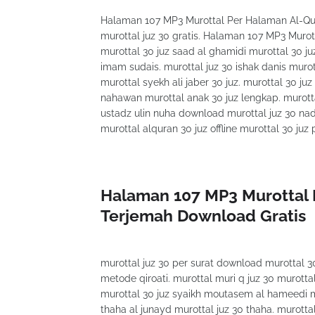
Halaman 107 MP3 Murottal Per Halaman Al-Qur
murottal juz 30 gratis. Halaman 107 MP3 Muro
murottal 30 juz saad al ghamidi murottal 30 juz
imam sudais. murottal juz 30 ishak danis murot
murottal syekh ali jaber 30 juz. murottal 30 ju
nahawan murottal anak 30 juz lengkap. murotta
ustadz ulin nuha download murottal juz 30 nada 
murottal alquran 30 juz offline murottal 30 ju
Halaman 107 MP3 Murottal 
Terjemah Download Gratis
murottal juz 30 per surat download murottal 30
metode qiroati. murottal muri q juz 30 murottal
murottal 30 juz syaikh moutasem al hameedi mu
thaha al junayd murottal juz 30 thaha. murottal