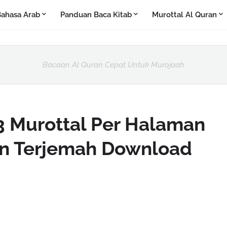
ahasa Arab
Panduan Baca Kitab
Murottal Al Quran
Bacaan Al Quran Cepat Untuk Murojaah
 Murottal Per Halaman
an Terjemah Download