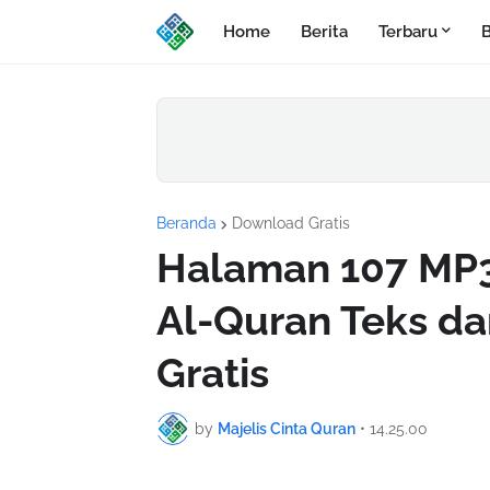
Home
Berita
Terbaru
B
Beranda
Download Gratis
Halaman 107 MP3
Al-Quran Teks d
Gratis
by
Majelis Cinta Quran
•
14.25.00