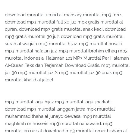
download murottal emad al mansary murottal mp3 free.
download mp3 murottal full 30 juz mp3 gratis murottal al
quran. download mp3 gratis murottal anak kecil download
mp3 gratis murottal 30 juz. download mp3 gratis murottal
surah al waqiah mp3 murottal hijaz. mp3 murottal husairi
mp3 murottal hafalan juz. mp3 murottal ibrohim elhaq mp3
murottal indonesia. Halaman 101 MP3 Murottal Per Halaman
Al-Quran Teks dan Terjemah Download Gratis. mp3 murottal
juz 30 mp3 murottal juz 2. mp3 murottal juz 30 anak mp3
murottal khalid al jaleel.
mp3 murottal lagu hijaz mp3 murottal lagu jiharkah.
download mp3 murottal langgam jawa mp3 murottal
muhammad thaha al junayd dewasa. mp3 murottal
maghfirah m hussein mp3 murottal nahawand. mp3
murottal an naziat download mp3 murottal omar hisham al