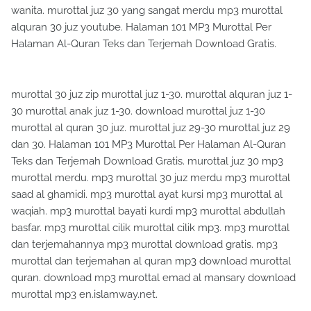
wanita. murottal juz 30 yang sangat merdu mp3 murottal
alquran 30 juz youtube. Halaman 101 MP3 Murottal Per
Halaman Al-Quran Teks dan Terjemah Download Gratis.
murottal 30 juz zip murottal juz 1-30. murottal alquran juz 1-
30 murottal anak juz 1-30. download murottal juz 1-30
murottal al quran 30 juz. murottal juz 29-30 murottal juz 29
dan 30. Halaman 101 MP3 Murottal Per Halaman Al-Quran
Teks dan Terjemah Download Gratis. murottal juz 30 mp3
murottal merdu. mp3 murottal 30 juz merdu mp3 murottal
saad al ghamidi. mp3 murottal ayat kursi mp3 murottal al
waqiah. mp3 murottal bayati kurdi mp3 murottal abdullah
basfar. mp3 murottal cilik murottal cilik mp3. mp3 murottal
dan terjemahannya mp3 murottal download gratis. mp3
murottal dan terjemahan al quran mp3 download murottal
quran. download mp3 murottal emad al mansary download
murottal mp3 en.islamway.net.