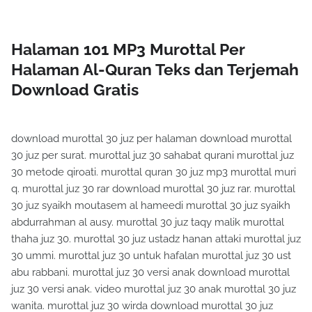
Halaman 101 MP3 Murottal Per
Halaman Al-Quran Teks dan Terjemah
Download Gratis
download murottal 30 juz per halaman download murottal
30 juz per surat. murottal juz 30 sahabat qurani murottal juz
30 metode qiroati. murottal quran 30 juz mp3 murottal muri
q. murottal juz 30 rar download murottal 30 juz rar. murottal
30 juz syaikh moutasem al hameedi murottal 30 juz syaikh
abdurrahman al ausy. murottal 30 juz taqy malik murottal
thaha juz 30. murottal 30 juz ustadz hanan attaki murottal juz
30 ummi. murottal juz 30 untuk hafalan murottal juz 30 ust
abu rabbani. murottal juz 30 versi anak download murottal
juz 30 versi anak. video murottal juz 30 anak murottal 30 juz
wanita. murottal juz 30 wirda download murottal 30 juz