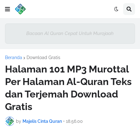
Bacaan Al Quran Cepat Untuk Murojaah
Beranda
Download Gratis
Halaman 101 MP3 Murottal
Per Halaman Al-Quran Teks
dan Terjemah Download
Gratis
by
Majelis Cinta Quran
•
18.56.00