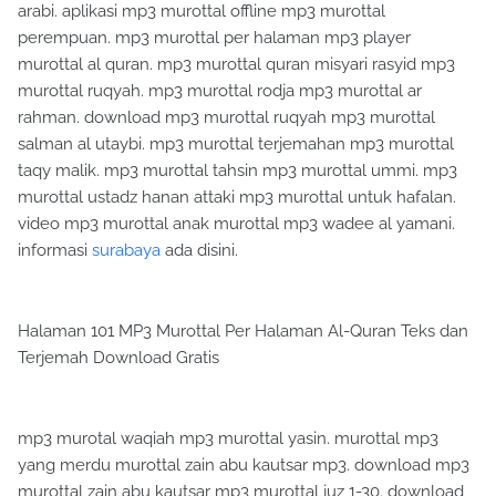
arabi. aplikasi mp3 murottal offline mp3 murottal
perempuan. mp3 murottal per halaman mp3 player
murottal al quran. mp3 murottal quran misyari rasyid mp3
murottal ruqyah. mp3 murottal rodja mp3 murottal ar
rahman. download mp3 murottal ruqyah mp3 murottal
salman al utaybi. mp3 murottal terjemahan mp3 murottal
taqy malik. mp3 murottal tahsin mp3 murottal ummi. mp3
murottal ustadz hanan attaki mp3 murottal untuk hafalan.
video mp3 murottal anak murottal mp3 wadee al yamani.
informasi
surabaya
ada disini.
Halaman 101 MP3 Murottal Per Halaman Al-Quran Teks dan
Terjemah Download Gratis
mp3 murotal waqiah mp3 murottal yasin. murottal mp3
yang merdu murottal zain abu kautsar mp3. download mp3
murottal zain abu kautsar mp3 murottal juz 1-30. download