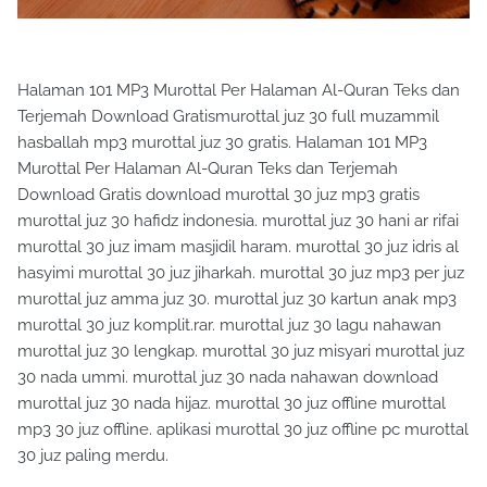
Halaman 101 MP3 Murottal Per Halaman Al-Quran Teks dan
Terjemah Download Gratismurottal juz 30 full muzammil
hasballah mp3 murottal juz 30 gratis. Halaman 101 MP3
Murottal Per Halaman Al-Quran Teks dan Terjemah
Download Gratis download murottal 30 juz mp3 gratis
murottal juz 30 hafidz indonesia. murottal juz 30 hani ar rifai
murottal 30 juz imam masjidil haram. murottal 30 juz idris al
hasyimi murottal 30 juz jiharkah. murottal 30 juz mp3 per juz
murottal juz amma juz 30. murottal juz 30 kartun anak mp3
murottal 30 juz komplit.rar. murottal juz 30 lagu nahawan
murottal juz 30 lengkap. murottal 30 juz misyari murottal juz
30 nada ummi. murottal juz 30 nada nahawan download
murottal juz 30 nada hijaz. murottal 30 juz offline murottal
mp3 30 juz offline. aplikasi murottal 30 juz offline pc murottal
30 juz paling merdu.