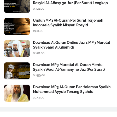
Rosyid Al-Affasy 30 Juz (Per Surat) Lengkap
09.21.00
Unduh MP3 Al-Quran Per Surat Terjemah
Indonesia Syaikh Misyari Rosyid
19.11.00
Download Al Quran Online Juz 1 MP3 Murotal
Syaikh Saad Al Ghamidi
08.01.00
Download MP3 Murottal Al-Quran Merdu
Syaikh Wadi Al-Yamany 30 Juz (Per Surat)
08.59.00
Download MP3 Al-Quran Per Halaman Syaikh
Muhammad Ayyub Tenang Syahdu
20.51.00