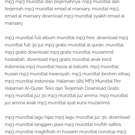
mp3 mp3 murottal dan terjemahnya. mp3 murottal dan
terjemah mp3 murottal emad al mansary. murotal mp3
emad al mansary download mp3 murottal syaikh emad al
mansary.
mp3 murottal full album murottal mp3 free. download mp3
murottal full 30 juz mp3 gratis murottal al quran. murottal
mp3 gratis download mp3 gratis murottal muzammil
hasballah. download mp3 gratis murottal anak kecil
indonesia mp3 murottal hazza al balushi. mp3 murottal
husairi mp3 murottal irwansyah. mp3 murottal ibrohim elhaq
mp3 murottal indonesia. Halaman 585 MP3 Murottal Per
Halaman Al-Quran Teks dan Terjemah Download Gratis.
mp3 murottal juz 30 mp3 murottal juz amma. mp3 murottal
juz amma anak mp3 murottal ayat kursi muzammil.
mp3 murottal lagu hijaz mp3 lagu murottal juz 30. download
mp3 murottal langgam jawa mp3 murottal muflih safitra.
mp3 murottal maghfirah m hussein murottal nonstop mp3.