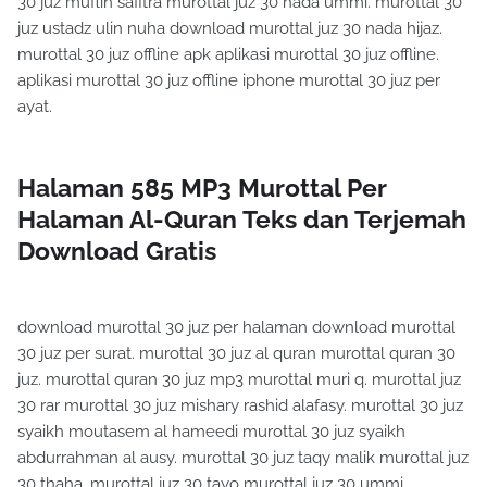
30 juz muflih safitra murottal juz 30 nada ummi. murottal 30
juz ustadz ulin nuha download murottal juz 30 nada hijaz.
murottal 30 juz offline apk aplikasi murottal 30 juz offline.
aplikasi murottal 30 juz offline iphone murottal 30 juz per
ayat.
Halaman 585 MP3 Murottal Per
Halaman Al-Quran Teks dan Terjemah
Download Gratis
download murottal 30 juz per halaman download murottal
30 juz per surat. murottal 30 juz al quran murottal quran 30
juz. murottal quran 30 juz mp3 murottal muri q. murottal juz
30 rar murottal 30 juz mishary rashid alafasy. murottal 30 juz
syaikh moutasem al hameedi murottal 30 juz syaikh
abdurrahman al ausy. murottal 30 juz taqy malik murottal juz
30 thaha. murottal juz 30 tayo murottal juz 30 ummi.