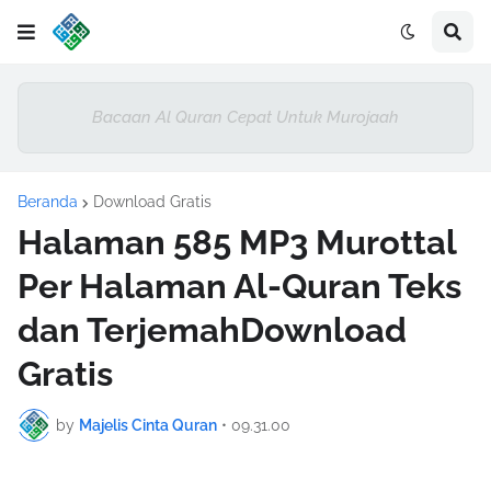
Bacaan Al Quran Cepat Untuk Murojaah
Beranda
Download Gratis
Halaman 585 MP3 Murottal
Per Halaman Al-Quran Teks
dan TerjemahDownload
Gratis
by
Majelis Cinta Quran
•
09.31.00