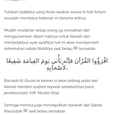
Tuliskan tadabbur yang Anda rasakan sesuai isi hati Antum
sesudah membaca halaman ini beserta artinya.
Mudah-mudahan setiap orang yg meniatkan dan
mengazzamkan dalam hatinya untuk tilawah dan
mentadabburi ayat-ayatNya hari ini akan memperoleh
keberkahan sabda NabiNya saat beliau ﷺ bersabda
اقْرَؤُوا القُرْآنَ فإنَّه يَأْتي يَومَ القِيامَةِ شَفِيعًا
لأَصْحابِهِ،
Bacalah Al-Quran ini karena ia akan datang pada hari
kiamat memberi syafaat kepada sahabat2nya (para
pembacanya).
(HR. Muslim 804)
Semoga mereka juga mendapatkan barokah dari Sabda
Rasulullah ﷺ saat beliau bersabda