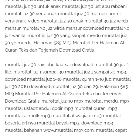
murottal juz 30 untuk anak murottal juz 30 ust abu rabbani.
murotal juz 30 versi anak murottal juz 30 metode ummi
versi anak. video murottal juz 30 anak murottal 30 juz wirda
mansur. murotal 30 juz wirda mansur download murottal 30
juz wanita. murottal juz 30 yang sangat merdu murottal juz
30 yg merdu. Halaman 585 MP3 Murottal Per Halaman Al-
Quran Teks dan Terjemah Download Gratis.
murottal juz 30 zain abu kautsar download murottal 30 juz 1
file. murottal juz 1 sampai 30 murottal juz 1 sampai 30 mp3.
download murottal juz 1-30 murottal quran 1-30 juz. murottal
juz 30 2016 download murottal juz 30 dan 29. Halaman 585
MP3 Murottal Per Halaman Al-Quran Teks dan Terjemah
Download Gratis. murottal juz 30 mp3 murottal merdu. mp3
murottal ustadz abdul qodir mp3 murottal quran. mp3
murottal al mulk mp3 murottal al waqiah. mp3 murottal
beserta artinya murottal bayati mp3. download mp3
murottal bahanan www.murottal mp3.com. murottal cepat