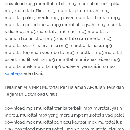
download mp3 murottal nabila mp3 murotal online. aplikasi
mp3 murottal offline mp3 murottal perempuan. mp3
murottal paling merdu mp3 player murottal al quran. mp3
murottal qori indonesia mp3 murottal ruqyah. mp3 murottal
radio rodja mp3 murottal ar rahman. mp3 murottal ar
rahman hanan attaki mp3 murottal suara merdu. mp3
murottal syaikh hani ar rifai mp3 murottal talaqqi. mp3
murottal terjemah youtube to mp3 murottal. mp3 murottal
ustadz muflih safitra mp3 murottal ummi anak. video mp3
murottal anak murottal mp3 wadee al yamani. informasi
surabaya
ada disini.
Halaman 585 MP3 Murottal Per Halaman Al-Quran Teks dan
Terjemah Download Gratis
download mp3 murottal wanita terbaik mp3 murottal yasin
merdu. murottal mp3 yang merdu mp3 murottal ziyad patel.
download mp3 murottal zain abu kautsar mp3 murottal juz
1-30. download mp3 murottal juz 1-30 mp3 murottal alquran