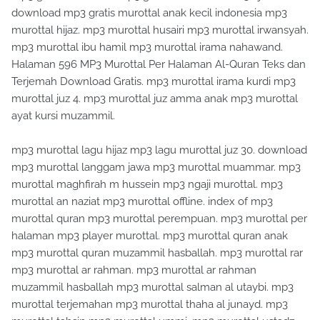
download mp3 gratis murottal anak kecil indonesia mp3
murottal hijaz. mp3 murottal husairi mp3 murottal irwansyah.
mp3 murottal ibu hamil mp3 murottal irama nahawand.
Halaman 596 MP3 Murottal Per Halaman Al-Quran Teks dan
Terjemah Download Gratis. mp3 murottal irama kurdi mp3
murottal juz 4. mp3 murottal juz amma anak mp3 murottal
ayat kursi muzammil.
mp3 murottal lagu hijaz mp3 lagu murottal juz 30. download
mp3 murottal langgam jawa mp3 murottal muammar. mp3
murottal maghfirah m hussein mp3 ngaji murottal. mp3
murottal an naziat mp3 murottal offline. index of mp3
murottal quran mp3 murottal perempuan. mp3 murottal per
halaman mp3 player murottal. mp3 murottal quran anak
mp3 murottal quran muzammil hasballah. mp3 murottal rar
mp3 murottal ar rahman. mp3 murottal ar rahman
muzammil hasballah mp3 murottal salman al utaybi. mp3
murottal terjemahan mp3 murottal thaha al junayd. mp3