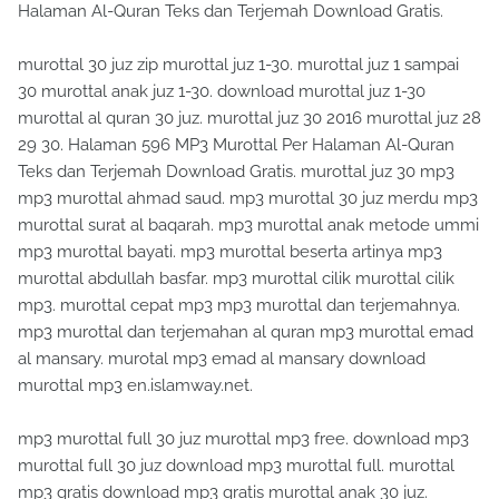
Halaman Al-Quran Teks dan Terjemah Download Gratis.
murottal 30 juz zip murottal juz 1-30. murottal juz 1 sampai
30 murottal anak juz 1-30. download murottal juz 1-30
murottal al quran 30 juz. murottal juz 30 2016 murottal juz 28
29 30. Halaman 596 MP3 Murottal Per Halaman Al-Quran
Teks dan Terjemah Download Gratis. murottal juz 30 mp3
mp3 murottal ahmad saud. mp3 murottal 30 juz merdu mp3
murottal surat al baqarah. mp3 murottal anak metode ummi
mp3 murottal bayati. mp3 murottal beserta artinya mp3
murottal abdullah basfar. mp3 murottal cilik murottal cilik
mp3. murottal cepat mp3 mp3 murottal dan terjemahnya.
mp3 murottal dan terjemahan al quran mp3 murottal emad
al mansary. murotal mp3 emad al mansary download
murottal mp3 en.islamway.net.
mp3 murottal full 30 juz murottal mp3 free. download mp3
murottal full 30 juz download mp3 murottal full. murottal
mp3 gratis download mp3 gratis murottal anak 30 juz.