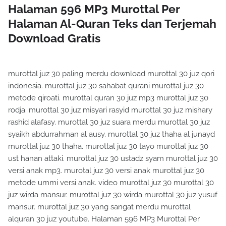
Halaman 596 MP3 Murottal Per
Halaman Al-Quran Teks dan Terjemah
Download Gratis
murottal juz 30 paling merdu download murottal 30 juz qori
indonesia. murottal juz 30 sahabat qurani murottal juz 30
metode qiroati. murottal quran 30 juz mp3 murottal juz 30
rodja. murottal 30 juz misyari rasyid murottal 30 juz mishary
rashid alafasy. murottal 30 juz suara merdu murottal 30 juz
syaikh abdurrahman al ausy. murottal 30 juz thaha al junayd
murottal juz 30 thaha. murottal juz 30 tayo murottal juz 30
ust hanan attaki. murottal juz 30 ustadz syam murottal juz 30
versi anak mp3. murotal juz 30 versi anak murottal juz 30
metode ummi versi anak. video murottal juz 30 murottal 30
juz wirda mansur. murottal juz 30 wirda murottal 30 juz yusuf
mansur. murottal juz 30 yang sangat merdu murottal
alquran 30 juz youtube. Halaman 596 MP3 Murottal Per