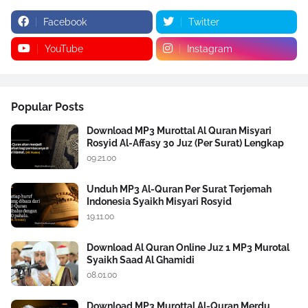
Facebook
Twitter
YouTube
Instagram
Popular Posts
Download MP3 Murottal Al Quran Misyari
Rosyid Al-Affasy 30 Juz (Per Surat) Lengkap
09.21.00
Unduh MP3 Al-Quran Per Surat Terjemah
Indonesia Syaikh Misyari Rosyid
19.11.00
Download Al Quran Online Juz 1 MP3 Murotal
Syaikh Saad Al Ghamidi
08.01.00
Download MP3 Murottal Al-Quran Merdu