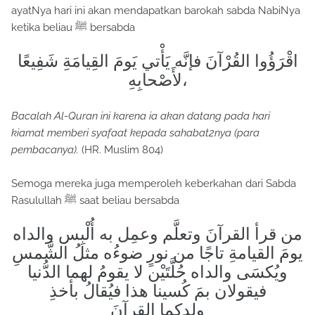
ayatNya hari ini akan mendapatkan barokah sabda NabiNya
ketika beliau ﷺ bersabda
اقْرَؤُوا القُرْآنَ فإنَّه يَأْتي يَومَ القِيامَةِ شَفِيعًا
لأَصْحابِهِ،
Bacalah Al-Quran ini karena ia akan datang pada hari
kiamat memberi syafaat kepada sahabat2nya (para
pembacanya).
(HR. Muslim 804)
Semoga mereka juga memperoleh keberkahan dari Sabda
Rasulullah ﷺ saat beliau bersabda
من قرأ القرآنَ وتعلَّم وعمِل به أُلْبِس والداه
يومَ القيامةِ تاجًا من نورٍ ضوءُه مثلُ الشَّمسِ
ويُكسَى والداه حُلَّتَيْن لا يقومُ لهما الدُّنيا
فيقولان بمَ كُسينا هذا فيُقالُ بأخذِ
ولدِكما القرآنَ