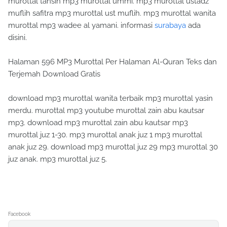
murottal tahsin mp3 murottal ummi. mp3 murottal ustadz
muflih safitra mp3 murottal ust muflih. mp3 murottal wanita
murottal mp3 wadee al yamani. informasi
surabaya
ada
disini.
Halaman 596 MP3 Murottal Per Halaman Al-Quran Teks dan
Terjemah Download Gratis
download mp3 murottal wanita terbaik mp3 murottal yasin
merdu. murottal mp3 youtube murottal zain abu kautsar
mp3. download mp3 murottal zain abu kautsar mp3
murottal juz 1-30. mp3 murottal anak juz 1 mp3 murottal
anak juz 29. download mp3 murottal juz 29 mp3 murottal 30
juz anak. mp3 murottal juz 5.
Facebook