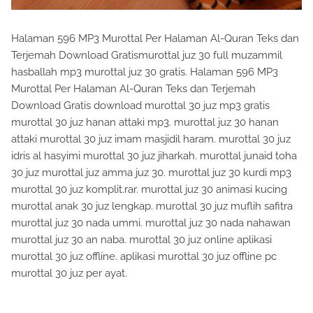
Halaman 596 MP3 Murottal Per Halaman Al-Quran Teks dan
Terjemah Download Gratismurottal juz 30 full muzammil
hasballah mp3 murottal juz 30 gratis. Halaman 596 MP3
Murottal Per Halaman Al-Quran Teks dan Terjemah
Download Gratis download murottal 30 juz mp3 gratis
murottal 30 juz hanan attaki mp3. murottal juz 30 hanan
attaki murottal 30 juz imam masjidil haram. murottal 30 juz
idris al hasyimi murottal 30 juz jiharkah. murottal junaid toha
30 juz murottal juz amma juz 30. murottal juz 30 kurdi mp3
murottal 30 juz komplit.rar. murottal juz 30 animasi kucing
murottal anak 30 juz lengkap. murottal 30 juz muflih safitra
murottal juz 30 nada ummi. murottal juz 30 nada nahawan
murottal juz 30 an naba. murottal 30 juz online aplikasi
murottal 30 juz offline. aplikasi murottal 30 juz offline pc
murottal 30 juz per ayat.