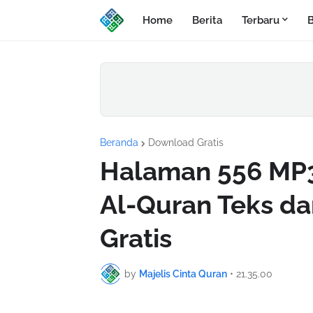
Home
Berita
Terbaru
B
Beranda
Download Gratis
Halaman 556 MP3
Al-Quran Teks d
Gratis
by
Majelis Cinta Quran
•
21.35.00