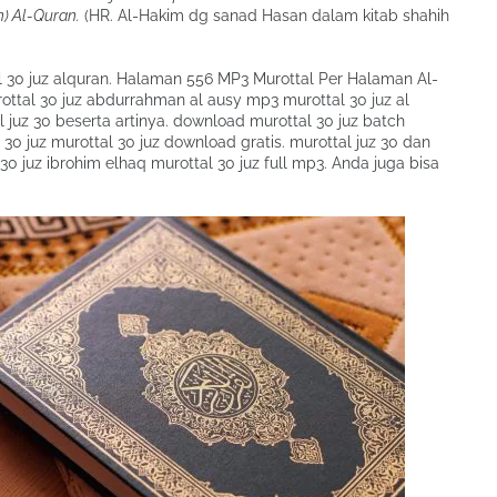
) Al-Quran.
(HR. Al-Hakim dg sanad Hasan dalam kitab shahih
tal 30 juz alquran. Halaman 556 MP3 Murottal Per Halaman Al-
ttal 30 juz abdurrahman al ausy mp3 murottal 30 juz al
juz 30 beserta artinya. download murottal 30 juz batch
30 juz murottal 30 juz download gratis. murottal juz 30 dan
 30 juz ibrohim elhaq murottal 30 juz full mp3. Anda juga bisa