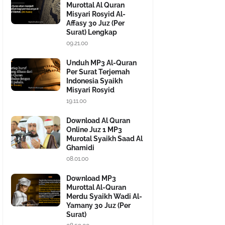
Murottal Al Quran
Misyari Rosyid Al-
Affasy 30 Juz (Per
Surat) Lengkap
09.21.00
Unduh MP3 Al-Quran
Per Surat Terjemah
Indonesia Syaikh
Misyari Rosyid
19.11.00
Download Al Quran
Online Juz 1 MP3
Murotal Syaikh Saad Al
Ghamidi
08.01.00
Download MP3
Murottal Al-Quran
Merdu Syaikh Wadi Al-
Yamany 30 Juz (Per
Surat)