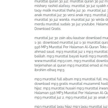
murottal quran 30 juz. murottal quran 30 juz mp
mishary rashid alafasy. murottal 30 juz syaikh
taqy malik murottal thaha juz 30. murottal juz 3
anak murottal juz 30 versi anak mp3. murottal 
murottal 30 juz wanita. murottal juz 30 wirda 
merdu murottal sudais 30 juz youtube. Halam
Download Gratis.
murottal juz 30 zain abu kautsar download muro
1-30. download murottal juz 1-30 murottal qura
556 MP3 Murottal Per Halaman Al-Quran Teks 
ahmad saud. mp3 murottal juz 1 mp3 murottal 
balilah. mp3 murottal bayati kurdi mp3 murot
www.murottal mp3.com. mp3 murottal downlo
terjemahan al quran mp3 murottal emad al m
ibrohim elhaq mp3.
mp3 murottal full album mp3 murottal full. mu
download mp3 gratis murottal muzammil hasbal
hijaz. mp3 murottal husairi mp3 murottal irwa
Halaman 556 MP3 Murottal Per Halaman Al-Qur
mp3 murottal juz 2. mp3 murottal juz 30 anak
mp3 murottal lagu hijaz mp3 lagu murottal j