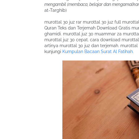
mengambil (membaca, belajar dan mengamalkan
at-Targhib)
murottal 30 juz rar murottal 30 juz full murot
Quran Teks dan Terjemah Download Gratis muro
ghamidi. murottal juz 30 muammar za murottal 
murottal juz 30 cepat. cara download murottal 
artinya murottal 30 juz dan terjemah. murottal
kunjungi
Kumpulan Bacaan Surat Al Fatihah.