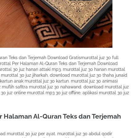
an Teks dan Terjemah Download Gratismurottal juz 30 full
rottal Per Halaman Al-Quran Teks dan Terjemah Download
rottal 30 juz hanan attaki mp3. murottal juz 30 hanan murottal
 murottal 30 juz jiharkah. download murottal juz 30 thaha junaid
0 kartun anak murottal juz 30 kartun. murottal juz 30 animasi
z muflih safitra murottal juz 30 nahawand. download murottal juz
0 juz online murottal mp3 30 juz offline. aplikasi murottal 30 juz
r Halaman Al-Quran Teks dan Terjemah
 murottal 30 juz per ayat. murottal juz 30 abdul qodir