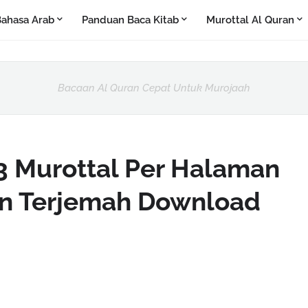
ahasa Arab
Panduan Baca Kitab
Murottal Al Quran
Bacaan Al Quran Cepat Untuk Murojaah
 Murottal Per Halaman
an Terjemah Download