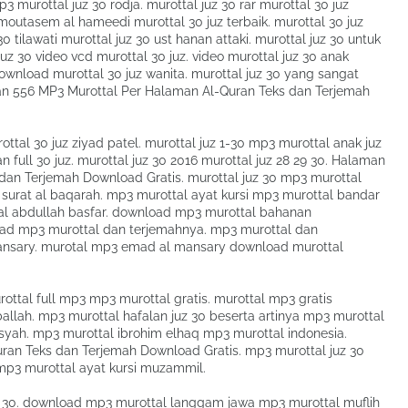
3 murottal juz 30 rodja. murottal juz 30 rar murottal 30 juz
 moutasem al hameedi murottal 30 juz terbaik. murottal 30 juz
0 tilawati murottal juz 30 ust hanan attaki. murottal juz 30 untuk
juz 30 video vcd murottal 30 juz. video murottal juz 30 anak
download murottal 30 juz wanita. murottal juz 30 yang sangat
an 556 MP3 Murottal Per Halaman Al-Quran Teks dan Terjemah
ttal 30 juz ziyad patel. murottal juz 1-30 mp3 murottal anak juz
n full 30 juz. murottal juz 30 2016 murottal juz 28 29 30. Halaman
dan Terjemah Download Gratis. murottal juz 30 mp3 murottal
surat al baqarah. mp3 murottal ayat kursi mp3 murottal bandar
tal abdullah basfar. download mp3 murottal bahanan
ad mp3 murottal dan terjemahnya. mp3 murottal dan
ansary. murotal mp3 emad al mansary download murottal
rottal full mp3 mp3 murottal gratis. murottal mp3 gratis
lah. mp3 murottal hafalan juz 30 beserta artinya mp3 murottal
nsyah. mp3 murottal ibrohim elhaq mp3 murottal indonesia.
an Teks dan Terjemah Download Gratis. mp3 murottal juz 30
 mp3 murottal ayat kursi muzammil.
uz 30. download mp3 murottal langgam jawa mp3 murottal muflih