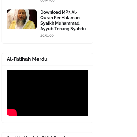
08.59.00
Download MP3 Al-
Quran Per Halaman
Syaikh Muhammad
Ayyub Tenang Syahdu
20.51.00
Al-Fatihah Merdu