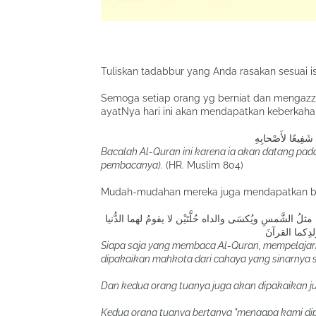
Tuliskan tadabbur yang Anda rasakan sesuai i
Semoga setiap orang yg berniat dan mengazz
Bacalah Al-Quran ini karena ia akan datang pad
pembacanya).
(HR. Muslim 804)
ُ الشَّمسِ ويُكسَى والداه حُلَّتَيْن لا يقومُ لهما الدُّنيا
لدِكما القرآنَ
Siapa saja yang membaca Al-Quran, mempelaja
dipakaikan mahkota dari cahaya yang sinarnya s
Dan kedua orang tuanya juga akan dipakaikan j
Kedua orang tuanya bertanya "mengapa kami dip