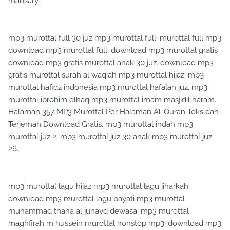
mansary.
mp3 murottal full 30 juz mp3 murottal full. murottal full mp3
download mp3 murottal full. download mp3 murottal gratis
download mp3 gratis murottal anak 30 juz. download mp3
gratis murottal surah al waqiah mp3 murottal hijaz. mp3
murottal hafidz indonesia mp3 murottal hafalan juz. mp3
murottal ibrohim elhaq mp3 murottal imam masjidil haram.
Halaman 357 MP3 Murottal Per Halaman Al-Quran Teks dan
Terjemah Download Gratis. mp3 murottal indah mp3
murottal juz 2. mp3 murottal juz 30 anak mp3 murottal juz
26.
mp3 murottal lagu hijaz mp3 murottal lagu jiharkah.
download mp3 murottal lagu bayati mp3 murottal
muhammad thaha al junayd dewasa. mp3 murottal
maghfirah m hussein murottal nonstop mp3. download mp3