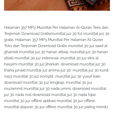
Halaman 357 MP3 Murottal Per Halaman Al-Quran Teks dan
Terjemah Download Gratismurottal juz 30 ful murottal juz 30
gratis. Halaman 357 MP3 Murottal Per Halaman Al-Quran
Teks dan Terjemah Download Gratis murottal 30 juz saad al
ghamidi murottal juz 30 hanan attaqi. murottal juz 30 hanan
attaki murottal 30 juz indonesia. murottal 30 juz idris al
hasyimi murottal 30 juz jiharkah. download murottal juz 30
thaha junaid murottal juz amma juz 30. murottal juz 30 kurdi
mp3 murottal 30 juz komplit. murottal juz 30 yusuf kalo
download murottal 30 juz lengkap. murottal 30 juz
muzammil murottal juz 30 nada ummi. download murottal
juz 30 nada rost download murottal juz 30 nada hijaz.
murottal 30 juz offline aplikasi murottal 30 juz offline.
murottal alquran 30 juz offline murottal 30 juz paling merdu.