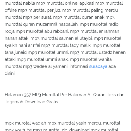
murottal nabila mp3 murottal online. aplikasi mp3 murottal
offline mp3 murottal per juz. mp3 murottal paling merdu
murottal mp3 per surat. mp3 murottal quran anak mp3
murottal quran muzammil hasballah. mp3 murottal radio
rodja mp3 murottal abu rabbani. mp3 murottal ar rahman
hanan attaki mp3 murottal salman al utaybi. mp3 murottal
syaikh hani ar rifai mp3 murottal taqy malik. mp3 murottal
taha junaid mp3 murottal ummi. mp3 murottal ustadz hanan
attaki mp3 murottal ummi anak. mp3 murottal wanita
murottal mp3 wadee al yamani. informasi
surabaya
ada
disini.
Halaman 357 MP3 Murottal Per Halaman Al-Quran Teks dan
Terjemah Download Gratis
mp3 murotal waqiah mp3 murottal yasin merdu. murottal
mp3 youtube mp3 murottal zip. download mp3 murottal