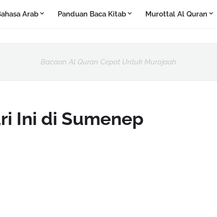
ahasa Arab
Panduan Baca Kitab
Murottal Al Quran
Bacaan Al Quran Cepat Untuk Murojaah
ri Ini di Sumenep