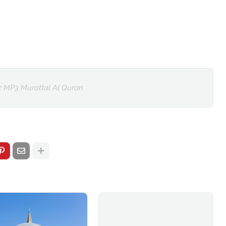
z MP3 Murottal Al Quran