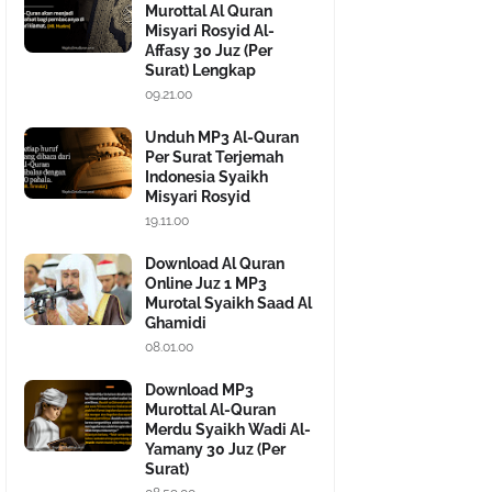
Murottal Al Quran
Misyari Rosyid Al-
Affasy 30 Juz (Per
Surat) Lengkap
09.21.00
Unduh MP3 Al-Quran
Per Surat Terjemah
Indonesia Syaikh
Misyari Rosyid
19.11.00
Download Al Quran
Online Juz 1 MP3
Murotal Syaikh Saad Al
Ghamidi
08.01.00
Download MP3
Murottal Al-Quran
Merdu Syaikh Wadi Al-
Yamany 30 Juz (Per
Surat)