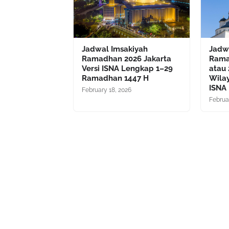
Jadwal Imsakiyah
Jadw
Ramadhan 2026 Jakarta
Rama
Versi ISNA Lengkap 1–29
atau
Ramadhan 1447 H
Wila
ISNA
February 18, 2026
Februa