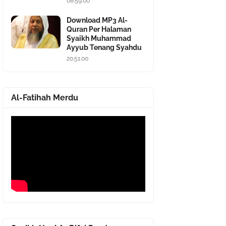
08.59.00
Download MP3 Al-
Quran Per Halaman
Syaikh Muhammad
Ayyub Tenang Syahdu
20.51.00
Al-Fatihah Merdu