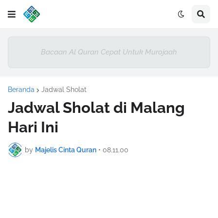
Bacaan Al Quran Cepat Untuk Murojaah
Beranda
Jadwal Sholat
Jadwal Sholat di Malang
Hari Ini
by
Majelis Cinta Quran
•
08.11.00